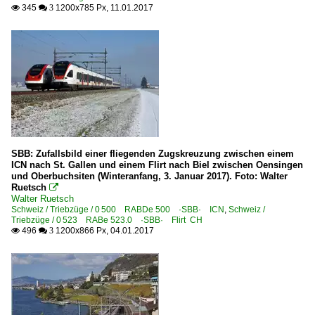
345
1200x785 Px, 11.01.2017

 3
SBB: Zufallsbild einer fliegenden Zugskreuzung zwischen einem
ICN nach St. Gallen und einem Flirt nach Biel zwischen Oensingen
und Oberbuchsiten (Winteranfang, 3. Januar 2017). Foto: Walter
Ruetsch

Walter Ruetsch
Schweiz / Triebzüge / 0 500 RABDe 500 ·SBB· ICN
,
Schweiz /
Triebzüge / 0 523 RABe 523.0 ·SBB· Flirt CH
496
1200x866 Px, 04.01.2017

 3