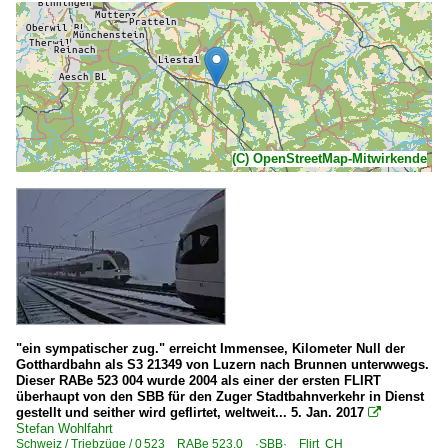
(C) OpenStreetMap-Mitwirkende
"ein sympatischer zug." erreicht Immensee, Kilometer Null der
Gotthardbahn als S3 21349 von Luzern nach Brunnen unterwwegs.
Dieser RABe 523 004 wurde 2004 als einer der ersten FLIRT
überhaupt von den SBB für den Zuger Stadtbahnverkehr in Dienst
gestellt und seither wird geflirtet, weltweit... 5. Jan. 2017

Stefan Wohlfahrt
Schweiz / Triebzüge / 0 523 RABe 523.0 ·SBB· Flirt CH