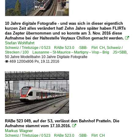
10 Jahre digitale Fotografie - und was sich in dieser eigentlich
kurzen Zeit alles verändert hat! Zehn Jahre später haben FLIRTs
das Zepter übernommen und so konnte am 3. Nov. 2016 diese
Aufnahme bei der Haltestelle Veytaux Chillon gemacht werden.

Stefan Wohlfahrt
Schweiz / Triebzüge / 0 523 RABe 523.0 ·SBB· Flirt CH
,
Schweiz /
Strecken / 100 Lausanne – St-Maurice – Martigny – Visp – Brig JS>SBB
,
50 Jahre Modellbahn 10 Jahre Digitale Fotografie
469 1200x806 Px, 19.11.2016

RABe 523 049, auf der S3, verlässt den Bahnhof Pratteln. Die
Aufnahme stammt vom 17.10.2016.

Markus Wagner
Schweiz / Triebzüge / 0 523 RABe 523.0 ·SBB· Flirt CH