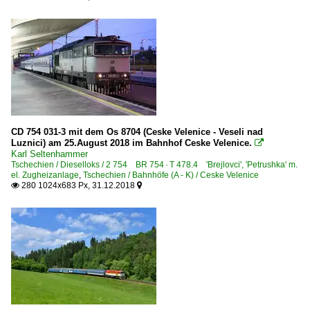
CD 754 031-3 mit dem Os 8704 (Ceske Velenice - Veseli nad
Luznici) am 25.August 2018 im Bahnhof Ceske Velenice.

Karl Seltenhammer
Tschechien / Dieselloks / 2 754 BR 754 · T 478.4 'Brejlovci', 'Petrushka' m.
el. Zugheizanlage
,
Tschechien / Bahnhöfe (A - K) / Ceske Velenice
280 1024x683 Px, 31.12.2018

