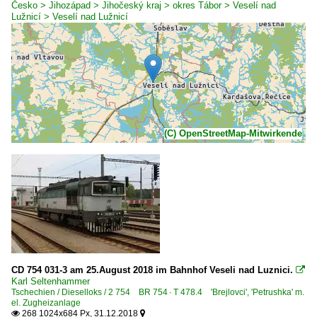
Česko > Jihozápad > Jihočeský kraj > okres Tábor > Veselí nad
Lužnicí > Veselí nad Lužnicí
(C) OpenStreetMap-Mitwirkende
CD 754 031-3 am 25.August 2018 im Bahnhof Veseli nad Luznici.

Karl Seltenhammer
Tschechien / Dieselloks / 2 754 BR 754 · T 478.4 'Brejlovci', 'Petrushka' m.
el. Zugheizanlage
268 1024x684 Px, 31.12.2018

