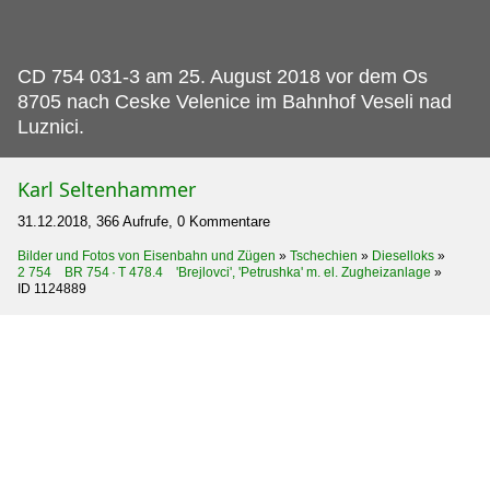
CD 754 031-3 am 25.
August 2018 vor dem Os
8705 nach Ceske Velenice im Bahnhof Veseli nad
Luznici.
Karl Seltenhammer
31.12.2018, 366 Aufrufe, 0 Kommentare
Bilder und Fotos von Eisenbahn und Zügen
»
Tschechien
»
Dieselloks
»
2 754 BR 754 · T 478.4 'Brejlovci', 'Petrushka' m. el. Zugheizanlage
»
ID 1124889