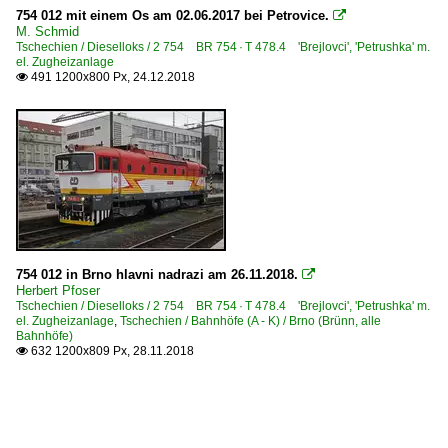
754 012 mit einem Os am 02.06.2017 bei Petrovice.

M. Schmid
Tschechien / Dieselloks / 2 754 BR 754 · T 478.4 'Brejlovci', 'Petrushka' m.
el. Zugheizanlage
491 1200x800 Px, 24.12.2018

754 012 in Brno hlavni nadrazi am 26.11.2018.

Herbert Pfoser
Tschechien / Dieselloks / 2 754 BR 754 · T 478.4 'Brejlovci', 'Petrushka' m.
el. Zugheizanlage
,
Tschechien / Bahnhöfe (A - K) / Brno (Brünn, alle
Bahnhöfe)
632 1200x809 Px, 28.11.2018
