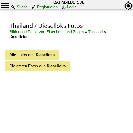
BAHN
BILDER.DE
Suche
Registrieren
Login
Thailand / Dieselloks Fotos
Bilder und Fotos von Eisenbahn und Zügen
»
Thailand
»
Dieselloks
Alle Fotos aus
Dieselloks
Die ersten Fotos aus
Dieselloks