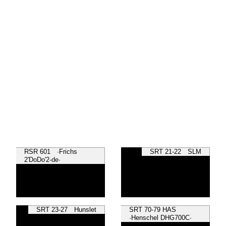
RSR 601 ·Frichs
SRT 21-22 SLM
2'DoDo'2-de·
SRT 23-27 Hunslet
SRT 70-79 HAS
·Henschel DHG700C·