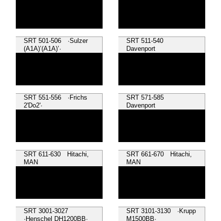
SRT 501-506 ·Sulzer
SRT 511-540
(A1A)’(A1A)’·
Davenport
SRT 551-556 ·Frichs
SRT 571-585
2'Do2'·
Davenport
SRT 611-630 Hitachi,
SRT 661-670 Hitachi,
MAN
MAN
SRT 3001-3027
SRT 3101-3130 ·Krupp
·Henschel DH1200BB·
M1500BB·