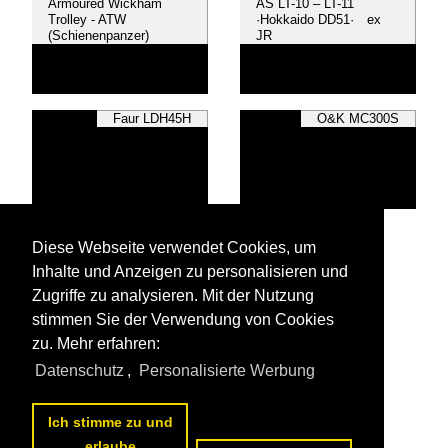
Armoured Wickham
AS LT-10 – LT-11
Trolley - ATW
·Hokkaido DD51· ex
(Schienenpanzer)
JR
Faur LDH45H
O&K MC300S
~ Sonstige
Diese Webseite verwendet Cookies, um
Inhalte und Anzeigen zu personalisieren und
Zugriffe zu analysieren. Mit der Nutzung
stimmen Sie der Verwendung von Cookies
zu. Mehr erfahren:
Alle Fotos aus
Dieselloks
Datenschutz
,
Personalisierte Werbung
Die ersten Fotos aus
Dieselloks
Ich stimme zu und
erlaube