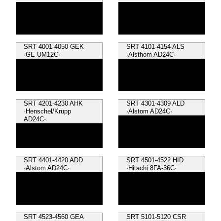
SRT 4001-4050 GEK
SRT 4101-4154 ALS
·GE UM12C·
·Alsthom AD24C·
SRT 4201-4230 AHK
SRT 4301-4309 ALD
·Henschel/Krupp
·Alstom AD24C·
AD24C·
SRT 4401-4420 ADD
SRT 4501-4522 HID
·Alstom AD24C·
·Hitachi 8FA-36C·
SRT 4523-4560 GEA
SRT 5101-5120 CSR