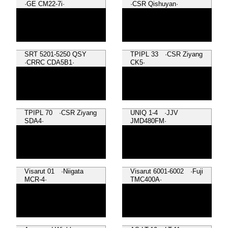
·GE CM22-7i·
·CSR Qishuyan·
SRT 5201-5250 QSY
TPIPL 33 ·CSR Ziyang
·CRRC CDA5B1·
CK5·
TPIPL 70 ·CSR Ziyang
UNIQ 1-4 ·JJV
SDA4·
JMD480FM·
Visarut 01 ·Niigata
Visarut 6001-6002 ·Fuji
MCR-4·
TMC400A·