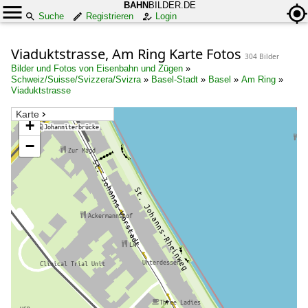
BAHN
BILDER.DE
Suche
Registrieren
Login
Viaduktstrasse, Am Ring Karte Fotos
304 Bilder
Bilder und Fotos von Eisenbahn und Zügen
»
Schweiz/Suisse/Svizzera/Svizra
»
Basel-Stadt
»
Basel
»
Am Ring
»
Viaduktstrasse
Karte
+
−