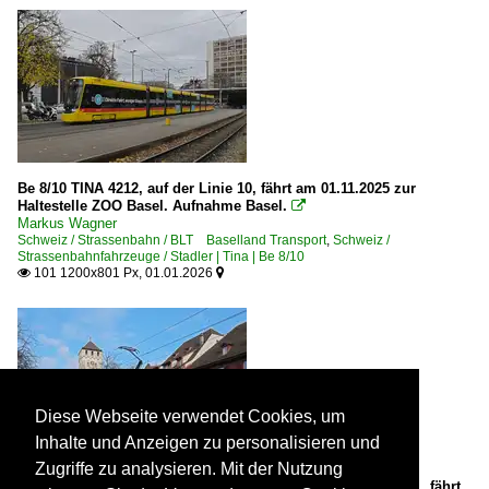
Be 8/10 TINA 4212, auf der Linie 10, fährt am 01.11.2025 zur
Haltestelle ZOO Basel. Aufnahme Basel.

Markus Wagner
Schweiz / Strassenbahn / BLT Baselland Transport
,
Schweiz /
Strassenbahnfahrzeuge / Stadler | Tina | Be 8/10
101 1200x801 Px, 01.01.2026


Diese Webseite verwendet Cookies, um
Inhalte und Anzeigen zu personalisieren und
Zugriffe zu analysieren. Mit der Nutzung
Be 6/10 Tango 187 mit der Migros Werbung, auf der Linie 11, fährt