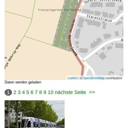
Leaflet
| ©
OpenStreetMap
contributors
Daten werden geladen
1
2
3
4
5
6
7
8
9
10
nächste Seite
>>