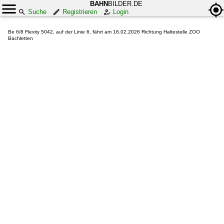
BAHN
BILDER.DE
Suche
Registrieren
Login
Be 6/8 Flexity 5042, auf der Linie 6, fährt am 16.02.2026 Richtung Haltestelle ZOO
Bachletten