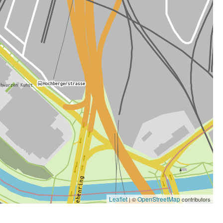
Leaflet
OpenStreetMap
| ©
contributors