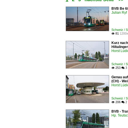
BVB Be 6/
Julian Ryf
Schweiz / 
81
1200x

Kurz nach
Hiltaling
Horst Lüdi
Schweiz / S
253

 3
Genau auf
(CH) - Wei
Horst Lüdi
Schweiz / S
206

 2
BVB - Tra
Hp. Teuts