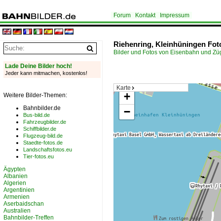
Forum
Kontakt
Impressum
Riehenring, Kleinhüningen Fot
Bilder und Fotos von Eisenbahn und Z
Lade Deine Bilder hoch!
Jeder kann mitmachen, kostenlos!
Karte
+
Weitere Bilder-Themen:
Bahnbilder.de
−
Bus-bild.de
Fahrzeugbilder.de
Schiffbilder.de
Flugzeug-bild.de
Staedte-fotos.de
Landschaftsfotos.eu
Tier-fotos.eu
Ägypten
Albanien
Algerien
Argentinien
Armenien
Aserbaidschan
Australien
Bahnbilder-Treffen