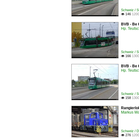
Schweiz / S
146
1200

BVB - Be 
Hp. Teuts
Schweiz / 
166
1300

BVB - Be 6
Hp. Teuts
Schweiz / 
158
1300

Rangierlo
Markus W
Schweiz / D
276
1200
