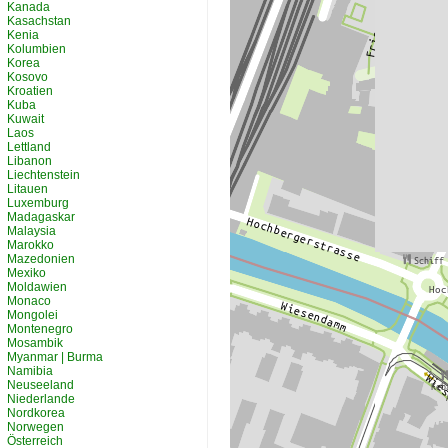
Kanada
Kasachstan
Kenia
Kolumbien
Korea
Kosovo
Kroatien
Kuba
Kuwait
Laos
Lettland
Libanon
Liechtenstein
Litauen
Luxemburg
Madagaskar
Malaysia
Marokko
Mazedonien
Mexiko
Moldawien
Monaco
Mongolei
Montenegro
Mosambik
Myanmar | Burma
Namibia
Neuseeland
Niederlande
Nordkorea
Norwegen
Österreich