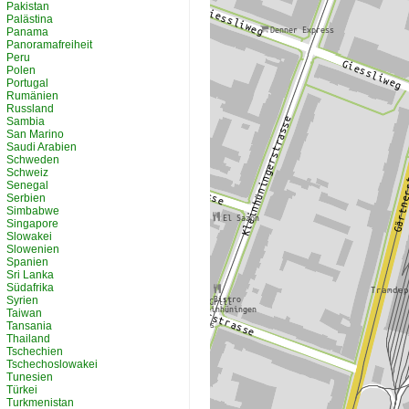
Pakistan
Palästina
Panama
Panoramafreiheit
Peru
Polen
Portugal
Rumänien
Russland
Sambia
San Marino
Saudi Arabien
Schweden
Schweiz
Senegal
Serbien
Simbabwe
Singapore
Slowakei
Slowenien
Spanien
Sri Lanka
Südafrika
Syrien
Taiwan
Tansania
Thailand
Tschechien
Tschechoslowakei
Tunesien
Türkei
Turkmenistan