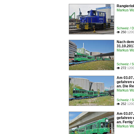
Rangierlo
Markus W
Schweiz / D
250
1200

Nach dem 
31.10.201
Markus W
Schweiz / 
272
1200

Am 03.07.
gefahren 
an. Die Re
Markus W
Schweiz / 
252
1200

Am 03.07.
gefahren 
an. Fertig
Markus W