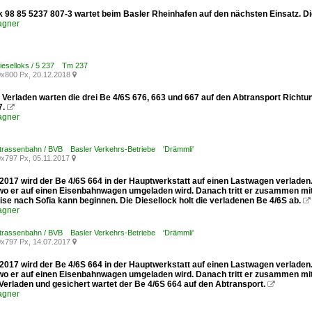
k 98 85 5237 807-3 wartet beim Basler Rheinhafen auf den nächsten Einsatz.
agner
ieselloks / 5 237 Tm 237
x800 Px, 20.12.2018

Verladen warten die drei Be 4/6S 676, 663 und 667 auf den Abtransport Rich
7.

agner
Strassenbahn / BVB Basler Verkehrs-Betriebe 'Drämmli'
x797 Px, 05.11.2017

2017 wird der Be 4/6S 664 in der Hauptwerkstatt auf einen Lastwagen verladen.
wo er auf einen Eisenbahnwagen umgeladen wird. Danach tritt er zusammen mit 
ise nach Sofia kann beginnen. Die Diesellock holt die verladenen Be 4/6S ab.

agner
Strassenbahn / BVB Basler Verkehrs-Betriebe 'Drämmli'
x797 Px, 14.07.2017

2017 wird der Be 4/6S 664 in der Hauptwerkstatt auf einen Lastwagen verladen.
wo er auf einen Eisenbahnwagen umgeladen wird. Danach tritt er zusammen mit 
 Verladen und gesichert wartet der Be 4/6S 664 auf den Abtransport.

agner