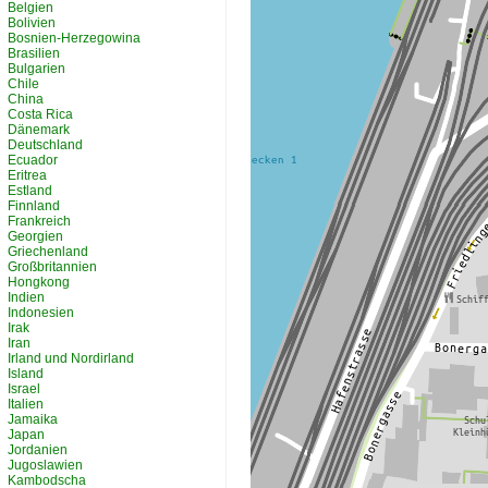
Belgien
Bolivien
Bosnien-Herzegowina
Brasilien
Bulgarien
Chile
China
Costa Rica
Dänemark
Deutschland
Ecuador
Eritrea
Estland
Finnland
Frankreich
Georgien
Griechenland
Großbritannien
Hongkong
Indien
Indonesien
Irak
Iran
Irland und Nordirland
Island
Israel
Italien
Jamaika
Japan
Jordanien
Jugoslawien
Kambodscha