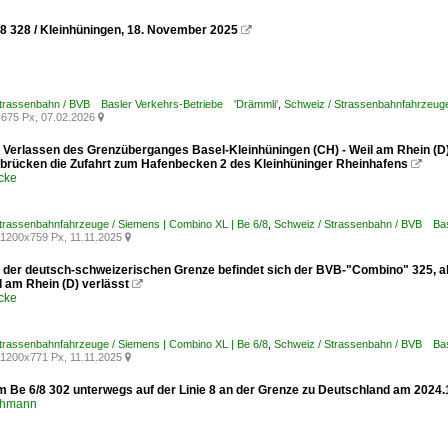
8 328 / Kleinhüningen, 18. November 2025

Strassenbahn / BVB Basler Verkehrs-Betriebe 'Drämmli'
,
Schweiz / Strassenbahnfahrzeuge
675 Px, 07.02.2026

 Verlassen des Grenzüberganges Basel-Kleinhüningen (CH) - Weil am Rhein (D
erbrücken die Zufahrt zum Hafenbecken 2 des Kleinhüninger Rheinhafens

cke
trassenbahnfahrzeuge / Siemens | Combino XL | Be 6/8
,
Schweiz / Strassenbahn / BVB Bas
1200x759 Px, 11.11.2025

 der deutsch-schweizerischen Grenze befindet sich der BVB-"Combino" 325, a
l am Rhein (D) verlässt

cke
trassenbahnfahrzeuge / Siemens | Combino XL | Be 6/8
,
Schweiz / Strassenbahn / BVB Bas
1200x771 Px, 11.11.2025

m Be 6/8 302 unterwegs auf der Linie 8 an der Grenze zu Deutschland am 2024.
chmann