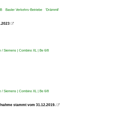
VB Basler Verkehrs-Betriebe 'Drämmli'
1.2023

 / Siemens | Combino XL | Be 6/8
 / Siemens | Combino XL | Be 6/8
Aufnahme stammt vom 31.12.2019.
