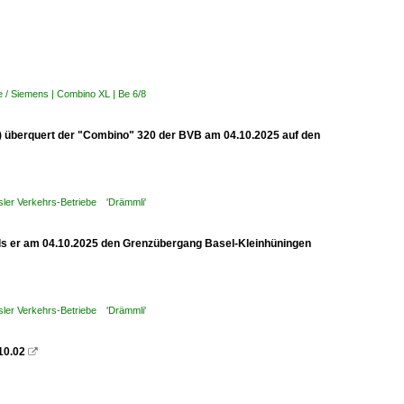
 / Siemens | Combino XL | Be 6/8
) überquert der "Combino" 320 der BVB am 04.10.2025 auf den
ler Verkehrs-Betriebe 'Drämmli'
ls er am 04.10.2025 den Grenzübergang Basel-Kleinhüningen
ler Verkehrs-Betriebe 'Drämmli'
10.02
