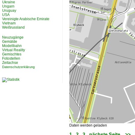
Ukraine
Ungarn
Uruguay
USA
Vereinigte Arabische Emirate
Vietnam
Weißrussland
Neuzugänge
Gemälde
Modellbahn
Virtual Reality
Gemischtes
Fotostellen
Zeitachse
Datenschutzerklärung
Daten werden geladen
1
2
3
nächste Seite
>>