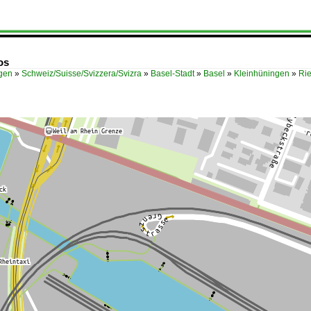
os
ügen
»
Schweiz/Suisse/Svizzera/Svizra
»
Basel-Stadt
»
Basel
»
Kleinhüningen
»
Ri