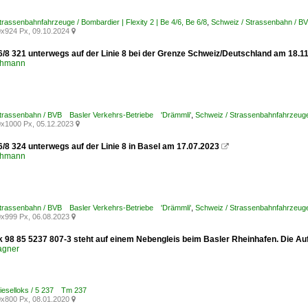
trassenbahnfahrzeuge / Bombardier | Flexity 2 | Be 4/6, Be 6/8
,
Schweiz / Strassenbahn / B
x924 Px, 09.10.2024

6/8 321 unterwegs auf der Linie 8 bei der Grenze Schweiz/Deutschland am 18.1
chmann
Strassenbahn / BVB Basler Verkehrs-Betriebe 'Drämmli'
,
Schweiz / Strassenbahnfahrzeuge
x1000 Px, 05.12.2023

/8 324 unterwegs auf der Linie 8 in Basel am 17.07.2023

chmann
Strassenbahn / BVB Basler Verkehrs-Betriebe 'Drämmli'
,
Schweiz / Strassenbahnfahrzeuge
x999 Px, 06.08.2023

k 98 85 5237 807-3 steht auf einem Nebengleis beim Basler Rheinhafen. Die 
agner
ieselloks / 5 237 Tm 237
x800 Px, 08.01.2020
