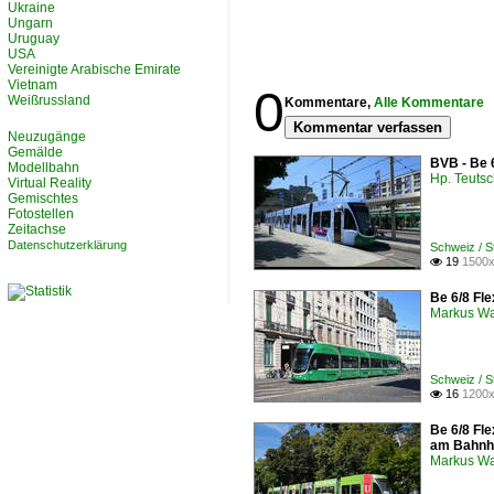
Ukraine
Ungarn
Uruguay
USA
Vereinigte Arabische Emirate
Vietnam
0
Weißrussland
Kommentare,
Alle Kommentare
Kommentar verfassen
Neuzugänge
Gemälde
BVB - Be 
Modellbahn
Hp. Teuts
Virtual Reality
Gemischtes
Fotostellen
Zeitachse
Datenschutzerklärung
Schweiz / 
19
1500x

Be 6/8 Fle
Markus W
Schweiz / 
16
1200x

Be 6/8 Fle
am Bahnh
Markus W