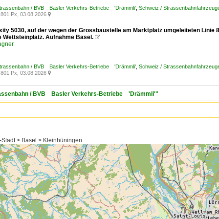
Strassenbahn / BVB Basler Verkehrs-Betriebe 'Drämmli'
,
Schweiz / Strassenbahnfahrzeuge /
801 Px, 03.08.2026

exity 5030, auf der wegen der Grossbaustelle am Marktplatz umgeleiteten Linie
le Wettsteinplatz. Aufnahme Basel.

agner
Strassenbahn / BVB Basler Verkehrs-Betriebe 'Drämmli'
,
Schweiz / Strassenbahnfahrzeuge /
801 Px, 03.08.2026

trassenbahn / BVB Basler Verkehrs-Betriebe 'Drämmli'"
-Stadt > Basel > Kleinhüningen