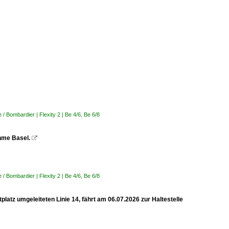
 Bombardier | Flexity 2 | Be 4/6, Be 6/8
ahme Basel.

 Bombardier | Flexity 2 | Be 4/6, Be 6/8
latz umgeleiteten Linie 14, fährt am 06.07.2026 zur Haltestelle