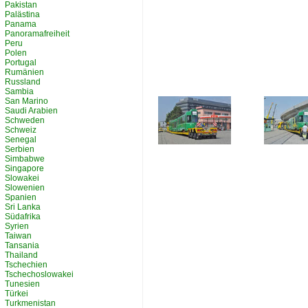
Pakistan
Palästina
Panama
Panoramafreiheit
Peru
Polen
Portugal
Rumänien
Russland
Sambia
San Marino
Saudi Arabien
Schweden
Schweiz
Senegal
Serbien
Simbabwe
Singapore
Slowakei
Slowenien
Spanien
Sri Lanka
Südafrika
Syrien
Taiwan
Tansania
Thailand
Tschechien
Tschechoslowakei
Tunesien
Türkei
Turkmenistan