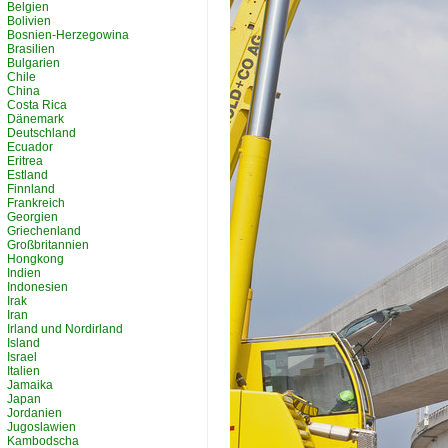
Belgien
Bolivien
Bosnien-Herzegowina
Brasilien
Bulgarien
Chile
China
Costa Rica
Dänemark
Deutschland
Ecuador
Eritrea
Estland
Finnland
Frankreich
Georgien
Griechenland
Großbritannien
Hongkong
Indien
Indonesien
Irak
Iran
Irland und Nordirland
Island
Israel
Italien
Jamaika
Japan
Jordanien
Jugoslawien
Kambodscha