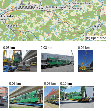
(C) OpenStreetMa
0,03 km
0,03 km
0,04 km
0,07 km
0,07 km
0,10 km