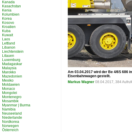
Kanada
Kasachstan
Kenia
Kolumbien
Korea
Kosovo
Kroatien
Kuba
Kuwait
Laos
Lettland
Libanon
Liechtenstein
Litauen
Luxemburg
Madagaskar
Malaysia
Am 03.04.2017 wird der Be 4/6S 686 i
Marokko
Eisenbahnwagen gestellt.
Mazedonien
Mexiko
Markus Wagner
08.04.2017, 384 Aufru
Moldawien
Monaco
Mongolei
Montenegro
Mosambik
Myanmar | Burma
Namibia
Neuseeland
Niederlande
Nordkorea
Norwegen
Österreich