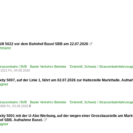
6/8 5022 vor dem Bahnhof Basel SBB am 22.07.2026

chmann
Strassenbahn / BVB Basler Verkehrs-Betriebe 'Drämmli'
,
Schweiz / Strassenbahnfahrzeuge /
1021 Px, 04.08.2026
xity 5007, auf der Linie 1, fährt am 02.07.2026 zur Haltestelle Markthalle. Aufn
agner
Strassenbahn / BVB Basler Verkehrs-Betriebe 'Drämmli'
,
Schweiz / Strassenbahnfahrzeuge /
800 Px, 03.08.2026

xity 5001 mit der U-Abo Werbung, auf der wegen einer Grossbaustelle am Marktp
of SBB. Aufnahme Basel.

agner