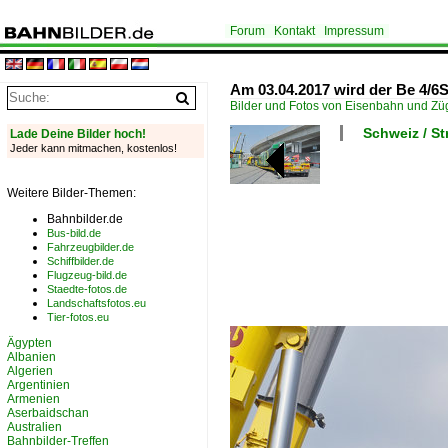
Forum
Kontakt
Impressum
Am 03.04.2017 wird der Be 4/6S
Bilder und Fotos von Eisenbahn und Z
Schweiz / S
Lade Deine Bilder hoch!
Jeder kann mitmachen, kostenlos!
Weitere Bilder-Themen:
Bahnbilder.de
Bus-bild.de
Fahrzeugbilder.de
Schiffbilder.de
Flugzeug-bild.de
Staedte-fotos.de
Landschaftsfotos.eu
Tier-fotos.eu
Ägypten
Albanien
Algerien
Argentinien
Armenien
Aserbaidschan
Australien
Bahnbilder-Treffen