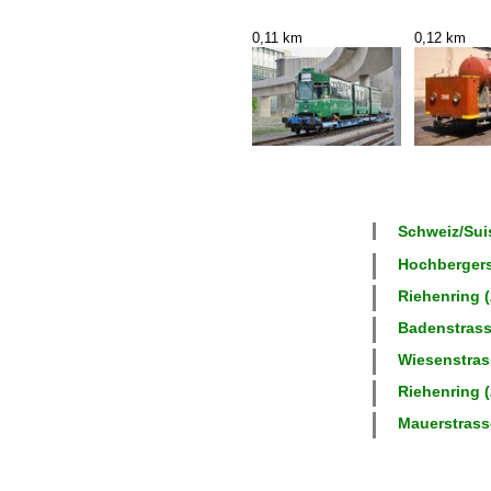
0,11 km
0,12 km
Schweiz/Suis
Hochbergerst
Riehenring (
Badenstrasse
Wiesenstrass
Riehenring (
Mauerstrasse