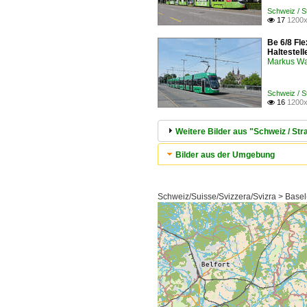
Schweiz / 
17
1200x

Be 6/8 Fl
Haltestel
Markus W
Schweiz / 
16
1200x

Weitere Bilder aus "Schweiz / S
Bilder aus der Umgebung
Schweiz/Suisse/Svizzera/Svizra > Basel