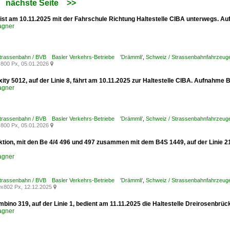
nächste Seite
>>
ist am 10.11.2025 mit der Fahrschule Richtung Haltestelle CIBA unterwegs. A
agner
Strassenbahn / BVB Basler Verkehrs-Betriebe 'Drämmli'
,
Schweiz / Strassenbahnfahrzeug
800 Px, 05.01.2026

xity 5012, auf der Linie 8, fährt am 10.11.2025 zur Haltestelle CIBA. Aufnahme B
agner
Strassenbahn / BVB Basler Verkehrs-Betriebe 'Drämmli'
,
Schweiz / Strassenbahnfahrzeuge /
800 Px, 05.01.2026

ktion, mit den Be 4/4 496 und 497 zusammen mit dem B4S 1449, auf der Linie 
agner
Strassenbahn / BVB Basler Verkehrs-Betriebe 'Drämmli'
,
Schweiz / Strassenbahnfahrzeuge 
x802 Px, 12.12.2025

bino 319, auf der Linie 1, bedient am 11.11.2025 die Haltestelle Dreirosenbrü
agner