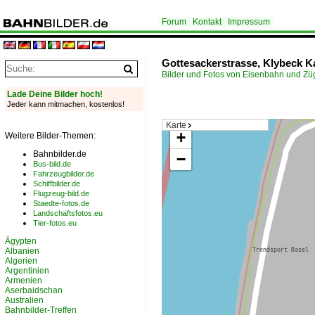
Forum
Kontakt
Impressum
Gottesackerstrasse, Klybeck K
Bilder und Fotos von Eisenbahn und Z
Lade Deine Bilder hoch!
Jeder kann mitmachen, kostenlos!
Karte
+
Weitere Bilder-Themen:
Bahnbilder.de
−
Bus-bild.de
Fahrzeugbilder.de
Schiffbilder.de
Flugzeug-bild.de
Staedte-fotos.de
Landschaftsfotos.eu
Tier-fotos.eu
Ägypten
Albanien
Algerien
Argentinien
Armenien
Aserbaidschan
Australien
Bahnbilder-Treffen