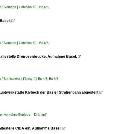
 / Siemens | Combino XL | Be 6/8
 Basel.

 / Siemens | Combino XL | Be 6/8
 Haltestelle Dreirosenbrücke. Aufnahme Basel.

 Bombardier | Flexity 2 | Be 4/6, Be 6/8
uptwerkstätte Klybeck der Basler Straßenbahn abgestellt

er Verkehrs-Betriebe 'Drämmli'
Haltestelle CIBA ein. Aufnahme Basel.
