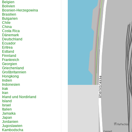
Belgien
Bolivien
Bosnien-Herzegowina
Brasilien
Bulgarien
Chile
China
Costa Rica
Dänemark
Deutschland
Ecuador
Eritrea
Estland
Finnland
Frankreich
Georgien
Griechenland
Großbritannien
Hongkong
Indien
Indonesien
Irak
Iran
Irland und Nordirland
Island
Israel
Italien
Jamaika
Japan
Jordanien
Jugoslawien
Kambodscha