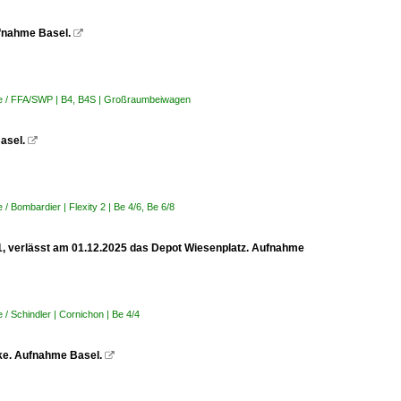
ufnahme Basel.

e / FFA/SWP | B4, B4S | Großraumbeiwagen
asel.

 Bombardier | Flexity 2 | Be 4/6, Be 6/8
21, verlässt am 01.12.2025 das Depot Wiesenplatz. Aufnahme
/ Schindler | Cornichon | Be 4/4
cke. Aufnahme Basel.
