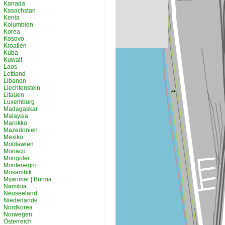
Kanada
Kasachstan
Kenia
Kolumbien
Korea
Kosovo
Kroatien
Kuba
Kuwait
Laos
Lettland
Libanon
Liechtenstein
Litauen
Luxemburg
Madagaskar
Malaysia
Marokko
Mazedonien
Mexiko
Moldawien
Monaco
Mongolei
Montenegro
Mosambik
Myanmar | Burma
Namibia
Neuseeland
Niederlande
Nordkorea
Norwegen
Österreich