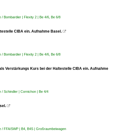
 Bombardier | Flexity 2 | Be 4/6, Be 6/8
altestelle CIBA ein. Aufnahme Basel.

 Bombardier | Flexity 2 | Be 4/6, Be 6/8
als Verstärkungs Kurs bei der Haltestelle CIBA ein. Aufnahme
/ Schindler | Cornichon | Be 4/4
sel.

e / FFA/SWP | B4, B4S | Großraumbeiwagen