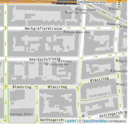
Leaflet
OpenStreetMap
| ©
contributors