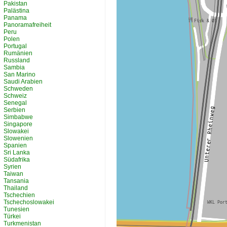
Pakistan
Palästina
Panama
Panoramafreiheit
Peru
Polen
Portugal
Rumänien
Russland
Sambia
San Marino
Saudi Arabien
Schweden
Schweiz
Senegal
Serbien
Simbabwe
Singapore
Slowakei
Slowenien
Spanien
Sri Lanka
Südafrika
Syrien
Taiwan
Tansania
Thailand
Tschechien
Tschechoslowakei
Tunesien
Türkei
Turkmenistan