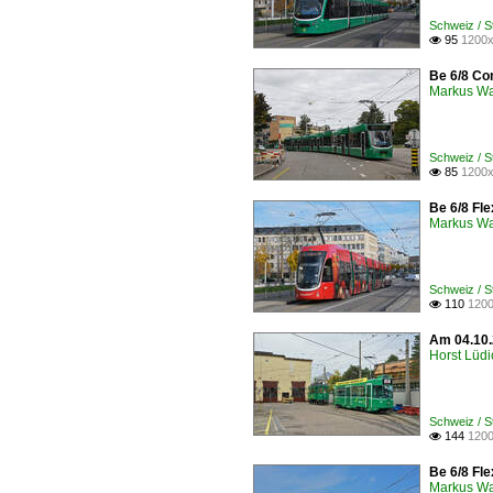
Schweiz / 
95
1200x

Be 6/8 Com
Markus W
Schweiz / 
85
1200x

Be 6/8 Fle
Markus W
Schweiz / 
110
1200

Am 04.10.
Horst Lüdi
Schweiz / S
144
1200

Be 6/8 Fle
Markus W