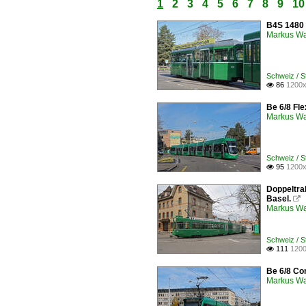
1
2
3
4
5
6
7
8
9
10
B4S 1480 
Markus W
Schweiz / 
86
1200x

Be 6/8 Fle
Markus W
Schweiz / 
95
1200x

Doppeltra
Basel.

Markus W
Schweiz / 
111
1200

Be 6/8 Com
Markus W