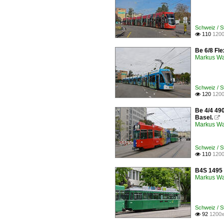
Schweiz / 
110
1200

Be 6/8 Fle
Markus W
Schweiz / 
120
1200

Be 4/4 49
Basel.

Markus W
Schweiz / 
110
1200

B4S 1495 
Markus W
Schweiz / 
92
1200x
