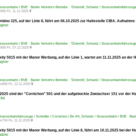
Strassenbahn / BVB Basler Verkehrs-Betriebe 'Drämmli'
,
Schweiz / Strassenbahnfahrzeuge
800 Px, 11.12.2025

bino 325, auf der Linie 8, fährt am 06.10.2025 zur Haltestelle CIBA. Aufnahme
agner
Strassenbahn / BVB Basler Verkehrs-Betriebe 'Drämmli'
,
Schweiz / Strassenbahnfahrzeuge
800 Px, 07.12.2025

xity 5015 mit der Manor Werbung, auf der Linie 1, wartet am 11.11.2025 an der
agner
Strassenbahn / BVB Basler Verkehrs-Betriebe 'Drämmli'
,
Schweiz / Strassenbahnfahrzeuge /
x800 Px, 12.11.2025

2025 sind der "Cornichon" 501 und der aufgebockte Zweiachser 151 vor der Ha
cke
trassenbahnfahrzeuge / Schindler | Cornichon | Be 4/4
,
Schweiz / Strassenbahn / BVB Basl
x734 Px, 11.11.2025

xity 5015 mit der Manor Werbung, auf der Linie 8, fährt am 10.11.2025 bei der 
agner