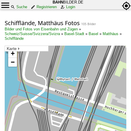
BAHN
BILDER.DE
Suche
Registrieren
Login
Schifflände, Matthäus Fotos
105 Bilder
Bilder und Fotos von Eisenbahn und Zügen
»
Schweiz/Suisse/Svizzera/Svizra
»
Basel-Stadt
»
Basel
»
Matthäus
»
Schifflände
Karte
+
−