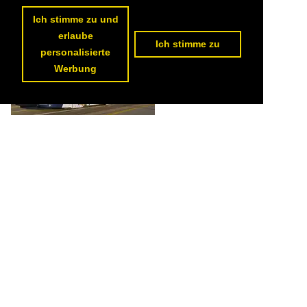
173 1200x800 Px, 09.04.2023


Ich stimme zu und
erlaube
Ich stimme zu
personalisierte
Werbung
Be 6/8 Flexity 5028 mit der Werbung für die Basler Museen, auf der
Linie 1, überquert am 07.01.2023 die Dreirosenbrücke.

Markus Wagner
Schweiz / Strassenbahn / BVB Basler Verkehrs-Betriebe 'Drämmli'
,
Schweiz / Strassenbahnfahrzeuge / Bombardier | Flexity 2 | Be 4/6, Be 6/8
185 1200x800 Px, 18.02.2023

