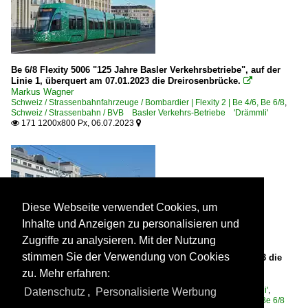
Be 6/8 Flexity 5006 "125 Jahre Basler Verkehrsbetriebe", auf der
Linie 1, überquert am 07.01.2023 die Dreirosenbrücke.

Markus Wagner
Schweiz / Strassenbahnfahrzeuge / Bombardier | Flexity 2 | Be 4/6, Be 6/8
,
Schweiz / Strassenbahn / BVB Basler Verkehrs-Betriebe 'Drämmli'
171 1200x800 Px, 06.07.2023


Diese Webseite verwendet Cookies, um
Inhalte und Anzeigen zu personalisieren und
Zugriffe zu analysieren. Mit der Nutzung
stimmen Sie der Verwendung von Cookies
Be 4/6 Flexity 6002, auf der Linie 1, überquert am 10.02.2023 die
Dreirosenbrücke.

zu. Mehr erfahren:
Markus Wagner
Schweiz / Strassenbahn / BVB Basler Verkehrs-Betriebe 'Drämmli'
,
Datenschutz
,
Personalisierte Werbung
Schweiz / Strassenbahnfahrzeuge / Bombardier | Flexity 2 | Be 4/6, Be 6/8