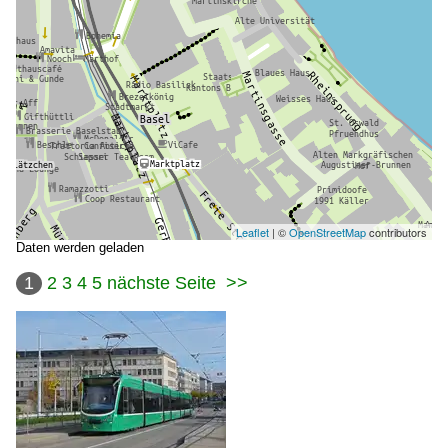
Leaflet
| ©
OpenStreetMap
contributors
Daten werden geladen
1
2
3
4
5
nächste Seite
>>