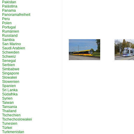
Pakistan
Palästina
Panama
Panoramafreiheit
Peru
Polen
Portugal
Rumänien
Russland
Sambia
San Marino
Saudi Arabien
Schweden
Schweiz
Senegal
Serbien
Simbabwe
Singapore
Slowakei
Slowenien
Spanien
Sri Lanka
Südafrika
Syrien
Taiwan
Tansania
Thailand
Tschechien
Tschechoslowakei
Tunesien
Türkei
Turkmenistan