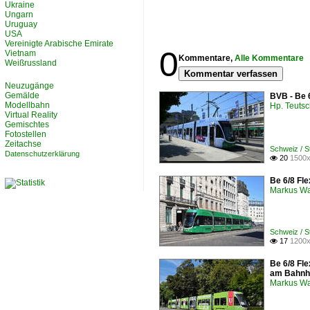
Ukraine
Ungarn
Uruguay
USA
Vereinigte Arabische Emirate
0
Vietnam
Kommentare,
Alle Kommentare
Weißrussland
Kommentar verfassen
Neuzugänge
Gemälde
BVB - Be 
Modellbahn
Hp. Teuts
Virtual Reality
Gemischtes
Fotostellen
Zeitachse
Schweiz / 
Datenschutzerklärung
20
1500x

Be 6/8 Fle
Markus W
Schweiz / 
17
1200x

Be 6/8 Fle
am Bahnh
Markus W