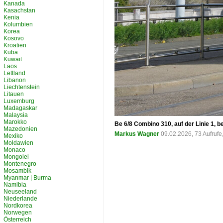
Kanada
Kasachstan
Kenia
Kolumbien
Korea
Kosovo
Kroatien
Kuba
Kuwait
Laos
Lettland
Libanon
Liechtenstein
Litauen
Luxemburg
Madagaskar
Malaysia
Marokko
Be 6/8 Combino 310, auf der Linie 1, 
Mazedonien
Markus Wagner
09.02.2026, 73 Aufruf
Mexiko
Moldawien
Monaco
Mongolei
Montenegro
Mosambik
Myanmar | Burma
Namibia
Neuseeland
Niederlande
Nordkorea
Norwegen
Österreich