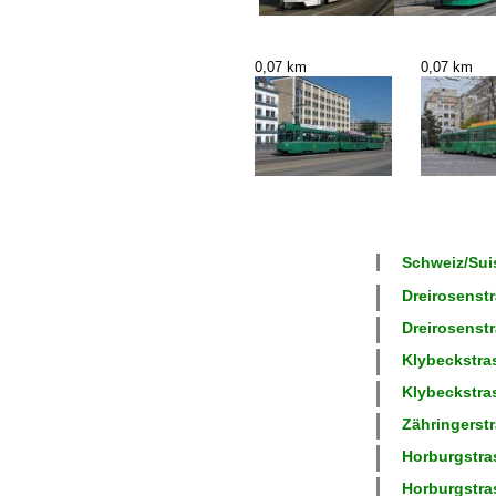
0,07 km
0,07 km
Schweiz/Suis
Dreirosenstr
Dreirosenstr
Klybeckstras
Klybeckstras
Zähringerstr
Horburgstras
Horburgstras