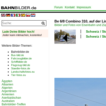
Forum
Kontakt
Impressum
Be 6/8 Combino 310, auf der Lin
Bilder und Fotos von Eisenbahn und Z
Schweiz / S
Lade Deine Bilder hoch!
Jeder kann mitmachen, kostenlos!
Schweiz / S
Weitere Bilder-Themen:
Bahnbilder.de
Bus-bild.de
Fahrzeugbilder.de
Schiffbilder.de
Flugzeug-bild.de
Staedte-fotos.de
Landschaftsfotos.eu
Tier-fotos.eu
Ägypten
Albanien
Algerien
Argentinien
Armenien
Aserbaidschan
Australien
Bahnbilder-Treffen