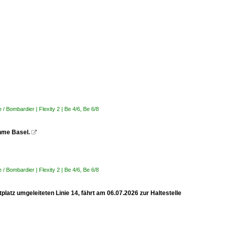
 Bombardier | Flexity 2 | Be 4/6, Be 6/8
ahme Basel.

 Bombardier | Flexity 2 | Be 4/6, Be 6/8
latz umgeleiteten Linie 14, fährt am 06.07.2026 zur Haltestelle