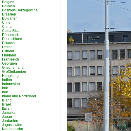
Belgien
Bolivien
Bosnien-Herzegowina
Brasilien
Bulgarien
Chile
China
Costa Rica
Dänemark
Deutschland
Ecuador
Eritrea
Estland
Finnland
Frankreich
Georgien
Griechenland
Großbritannien
Hongkong
Indien
Indonesien
Irak
Iran
Irland und Nordirland
Island
Israel
Italien
Jamaika
Japan
Jordanien
Jugoslawien
Kambodscha