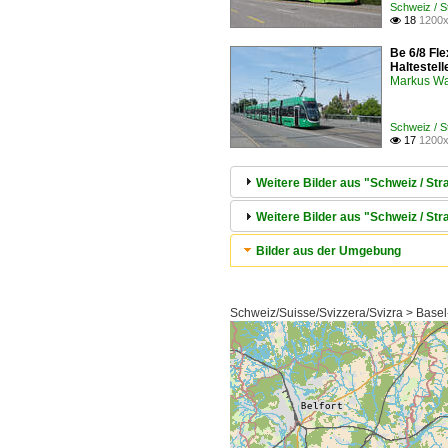
Schweiz / 
18
1200x

Be 6/8 Fl
Haltestel
Markus W
Schweiz / 
17
1200x

Weitere Bilder aus "Schweiz / S
Weitere Bilder aus "Schweiz / St
Bilder aus der Umgebung
Schweiz/Suisse/Svizzera/Svizra > Basel