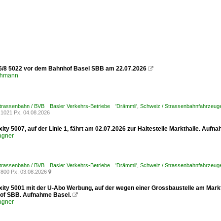
6/8 5022 vor dem Bahnhof Basel SBB am 22.07.2026

chmann
Strassenbahn / BVB Basler Verkehrs-Betriebe 'Drämmli'
,
Schweiz / Strassenbahnfahrzeuge /
1021 Px, 04.08.2026
xity 5007, auf der Linie 1, fährt am 02.07.2026 zur Haltestelle Markthalle. Aufn
agner
Strassenbahn / BVB Basler Verkehrs-Betriebe 'Drämmli'
,
Schweiz / Strassenbahnfahrzeuge /
800 Px, 03.08.2026

xity 5001 mit der U-Abo Werbung, auf der wegen einer Grossbaustelle am Marktp
of SBB. Aufnahme Basel.

agner