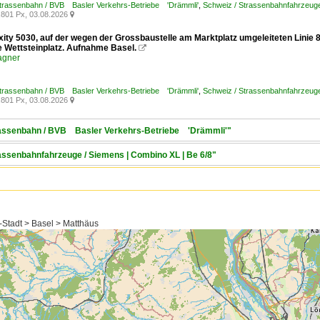
Strassenbahn / BVB Basler Verkehrs-Betriebe 'Drämmli'
,
Schweiz / Strassenbahnfahrzeuge /
801 Px, 03.08.2026

exity 5030, auf der wegen der Grossbaustelle am Marktplatz umgeleiteten Linie
le Wettsteinplatz. Aufnahme Basel.

agner
Strassenbahn / BVB Basler Verkehrs-Betriebe 'Drämmli'
,
Schweiz / Strassenbahnfahrzeuge /
801 Px, 03.08.2026

trassenbahn / BVB Basler Verkehrs-Betriebe 'Drämmli'"
rassenbahnfahrzeuge / Siemens | Combino XL | Be 6/8"
-Stadt > Basel > Matthäus