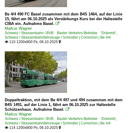
Be 4/4 490 FC Basel zusammen mit dem B4S 1464, auf der Linie
15, fährt am 06.10.2025 als Verstärkungs Kurs bei der Haltestelle
CIBA ein. Aufnahme Basel.

Markus Wagner
Schweiz / Strassenbahn / BVB Basler Verkehrs-Betriebe 'Drämmli'
,
Schweiz / Strassenbahnfahrzeuge / Schindler | Cornichon | Be 4/4
110 1200x800 Px, 06.10.2025


Doppeltraktion, mit dem Be 4/4 497 und 494 zusammen mit dem
B4S 1491, auf der Linie 1, fährt am 06.10.2025 zur Haltestelle
Schützenhaus. Aufnahme Basel.

Markus Wagner
Schweiz / Strassenbahn / BVB Basler Verkehrs-Betriebe 'Drämmli'
,
Schweiz / Strassenbahnfahrzeuge / Schindler | Cornichon | Be 4/4
114 1200x800 Px, 06.10.2025

