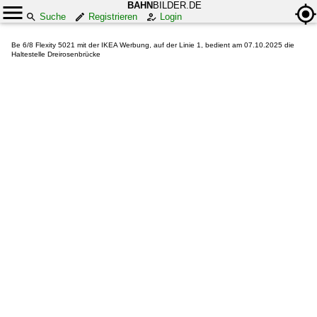
BAHN
BILDER.DE
Suche
Registrieren
Login
Be 6/8 Flexity 5021 mit der IKEA Werbung, auf der Linie 1, bedient am 07.10.2025 die
Haltestelle Dreirosenbrücke