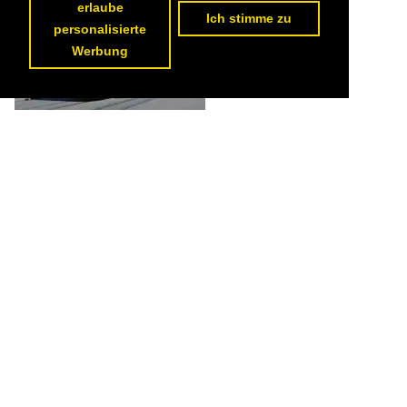
erlaube
Ich stimme zu
personalisierte
Werbung
Be 6/8 Combino 305, auf der Linie 8, überquert am 07.04.2026 die
Mittlere Rheinbrücke. Aufnahme Basel.

Markus Wagner
Schweiz / Strassenbahn / BVB Basler Verkehrs-Betriebe 'Drämmli'
,
Schweiz / Strassenbahnfahrzeuge / Siemens | Combino XL | Be 6/8
91 1200x800 Px, 16.04.2026


Be 6/8 Flexity 5022 mit der Werbung für die Zürich Versicherung,
auf der Linie 6, überquert am 07.04.2026 die Mittlere Rheinbrücke.