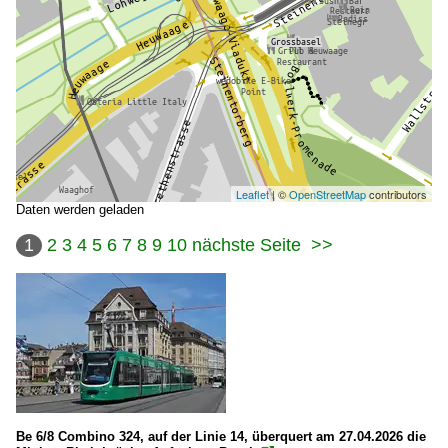
Leaflet
| ©
OpenStreetMap
contributors
Daten werden geladen
1
2
3
4
5
6
7
8
9
10
nächste Seite
>>
Be 6/8 Combino 324, auf der Linie 14, überquert am 27.04.2026 die