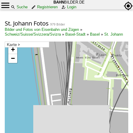
BAHN
BILDER.DE
Suche
Registrieren
Login
St. Johann Fotos
979 Bilder
Bilder und Fotos von Eisenbahn und Zügen
»
Schweiz/Suisse/Svizzera/Svizra
»
Basel-Stadt
»
Basel
»
St. Johann
Karte
+
−