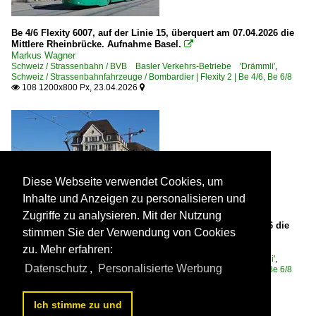
Be 4/6 Flexity 6007, auf der Linie 15, überquert am 07.04.2026 die
Mittlere Rheinbrücke. Aufnahme Basel.

Markus Wagner
Schweiz / Strassenbahn / BVB Basler Verkehrs-Betriebe 'Drämmli'
,
Schweiz / Strassenbahnfahrzeuge / Bombardier | Flexity 2 | Be 4/6, Be 6/8
108 1200x800 Px, 23.04.2026


Diese Webseite verwendet Cookies, um
Inhalte und Anzeigen zu personalisieren und
Zugriffe zu analysieren. Mit der Nutzung
Be 6/8 Flexity 5036, auf der Linie 8, überquert am 05.01.2026 die
stimmen Sie der Verwendung von Cookies
Mittlere Rheinbrücke. Aufnahme Basel.

Markus Wagner
zu. Mehr erfahren:
Schweiz / Strassenbahn / BVB Basler Verkehrs-Betriebe 'Drämmli'
,
Datenschutz
,
Personalisierte Werbung
Schweiz / Strassenbahnfahrzeuge / Bombardier | Flexity 2 | Be 4/6, Be 6/8
80 1200x800 Px, 18.04.2026


Ich stimme zu und