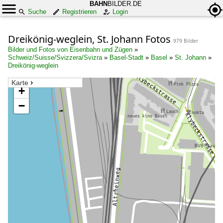
BAHN
BILDER.DE
Suche
Registrieren
Login
Dreikönig-weglein, St. Johann Fotos
979 Bilder
Bilder und Fotos von Eisenbahn und Zügen
»
Schweiz/Suisse/Svizzera/Svizra
»
Basel-Stadt
»
Basel
»
St. Johann
»
Dreikönig-weglein
Karte
+
−