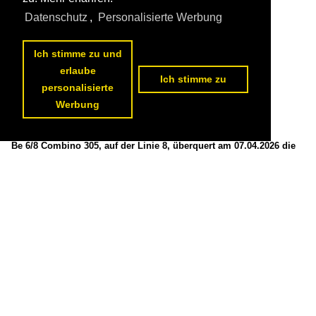
80 1200x800 Px, 18.04.2026


Datenschutz
,
Personalisierte Werbung
Ich stimme zu und
erlaube
Ich stimme zu
personalisierte
Werbung
Be 6/8 Combino 305, auf der Linie 8, überquert am 07.04.2026 die
Mittlere Rheinbrücke. Aufnahme Basel.

Markus Wagner
Schweiz / Strassenbahn / BVB Basler Verkehrs-Betriebe 'Drämmli'
,
Schweiz / Strassenbahnfahrzeuge / Siemens | Combino XL | Be 6/8
91 1200x800 Px, 16.04.2026

