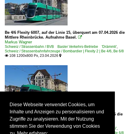
Be 4/6 Flexity 6007, auf der Linie 15, überquert am 07.04.2026 die
Mittlere Rheinbrücke. Aufnahme Basel.

Markus Wagner
Schweiz / Strassenbahn / BVB Basler Verkehrs-Betriebe 'Drämmli'
,
Schweiz / Strassenbahnfahrzeuge / Bombardier | Flexity 2 | Be 4/6, Be 6/8
108 1200x800 Px, 23.04.2026


Diese Webseite verwendet Cookies, um
Inhalte und Anzeigen zu personalisieren und
Be 6/8 Flexity 5036, auf der Linie 8, überquert am 05.01.2026 die
Zugriffe zu analysieren. Mit der Nutzung
Mittlere Rheinbrücke. Aufnahme Basel.

Markus Wagner
stimmen Sie der Verwendung von Cookies
Schweiz / Strassenbahn / BVB Basler Verkehrs-Betriebe 'Drämmli'
,
Schweiz / Strassenbahnfahrzeuge / Bombardier | Flexity 2 | Be 4/6, Be 6/8
zu. Mehr erfahren: