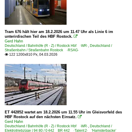
2015
1 212 BR 212 DB V 100.20
2016
1 218 BR 218
2017
1 219 BR 219 DR 119 'U-Boot'
2018
Tram 676 hält hier am 18.2.2026 um 11.47 Uhr als Linie 6 im
1 228 BR 228 · DR 118 DR V 180
2019
unterirdischen Teil des HBF Rostock.

Gerd Hahn
1 229 BR 229 · DR 229 Umbau Krupp
Deutschland / Bahnhöfe (R - Z) / Rostock Hbf ·WR·
,
Deutschland /
2020
Straßenbahn / Straßenbahn Rostock ·RSAG·
1 232 BR 232 DR 132 · DR 130.1 'Ludmilla'
122 1200x810 Px, 04.03.2026

2020
1 276 BR 276 ·G 1206·
2021
1 293 BR 293 DR V 100
2022
Dieselloks | bis 100 km/h | 98 80
2023
0 650 BR 650 ·Vossloh G6·
2025
3 345 · 3 346 BR 345 · BR 346 DR 105 · DR 106 DR V 60
2026
3 362 BR 362 remotorisierte DB 260
ET 442852 wartet am 18.2.2026 um 11.55 Uhr im Gleisvorfeld des
HBF Rostock auf den nächsten Einsatz.

3 363 BR 363 ·DB V 60· remot. DB 261
Gerd Hahn
Deutschland / Bahnhöfe (R - Z) / Rostock Hbf ·WR·
,
Deutschland /
3 423 ·KHD DG 1200 BBM·
Elektrotriebzüge | 94 80 / 0 442 BR 442 ·Talent 2· 'Hamsterbacke'