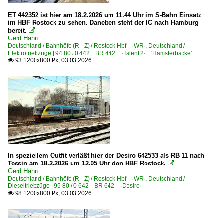
6 101 BR 101 Werbeloks
ET 442352 ist hier am 18.2.2026 um 11.44 Uhr im S-Bahn Einsatz
6 120 BR 120.1
im HBF Rostock zu sehen. Daneben steht der IC nach Hamburg
6 120 BR 120.2 DB Regio
bereit.

Gerd Hahn
6 145 BR 145 ·Traxx AC·
Deutschland / Bahnhöfe (R - Z) / Rostock Hbf ·WR·
,
Deutschland /
Elektrotriebzüge | 94 80 / 0 442 BR 442 ·Talent 2· 'Hamsterbacke'
6 146 BR 146 ·Traxx AC1/2·
93 1200x800 Px, 03.03.2026

6 146 BR 146 ·Traxx AC1/2· Lokportraits
6 146 BR 146 ·Traxx AC1/2· Private
6 146 BR 146.5 ·Traxx AC2· IC
6 147 BR 147.5 ·Traxx AC3· IC
6 182 BR 182 ·ES 64 U2·
6 182 BR 182 ·ES 64 U2· Werbeloks
In speziellem Outfit verläßt hier der Desiro 642533 als RB 11 nach
6 185 BR 185 ·Traxx AC1/2· Private
Tessin am 18.2.2026 um 12.05 Uhr den HBF Rostock.

6 186 BR 186 ·Traxx MS2e· Werbeloks
Gerd Hahn
Deutschland / Bahnhöfe (R - Z) / Rostock Hbf ·WR·
,
Deutschland /
Dieseltriebzüge | 95 80 / 0 642 BR 642 ·Desiro·
E-Loks | konventionell
98 1200x800 Px, 03.03.2026

6 103 BR 103.1