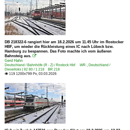
6 109 BR 109 DR 211 DR E 11
6 110 BR 110.1 E 10 'Kasten'
6 110 BR 110.3 E 10 'Bügelfalte'
6 112 BR 112.1 DR 212
6 113 BR 113 DB 112 · DB 114 E 10.12
DB 218322-6 rangiert hier am 18.2.2026 um 11.45 Uhr im Rostocker
6 114 BR 114.0 ex 112.0
HBF, um wieder die Rückleistung eines IC nach Lübeck bzw.
Hamburg zu bespannen. Das Foto machte ich vom äußeren
6 115 BR 115 DB Fernverkehr
Bahnsteig aus.

Gerd Hahn
6 143 BR 143 DR 243
Deutschland / Bahnhöfe (R - Z) / Rostock Hbf ·WR·
,
Deutschland /
Dieselloks | 92 80 / 1 218 BR 218
6 143 BR 143 DR 243 Lokportraits
119 1200x799 Px, 03.03.2026

6 143 BR 143 DR 243 Private
Elektrotriebzüge | 93 8x | ICE - IC
IC Dosto BR 4110 ·Kiss· Ex-Westbahn
ICE 1 BR 401 · 5 401 · 5 801-804 ganze Züge
ICE 2 BR 402 · 5 402 · 5 805-808 Triebköpfe oder Züge
ICE 2 BR 808 · 5 808 Steuerwagen