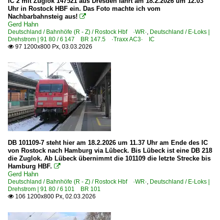
IC 2 mit Zuglok 147521 aus Dresden fährt am 18.2.2026 um 12.03
Uhr in Rostock HBF ein. Das Foto machte ich vom
ICE T BR 411 · 5 411
Nachbarbahnsteig aus!

ICE T BR 415 · 5 415
Gerd Hahn
Deutschland / Bahnhöfe (R - Z) / Rostock Hbf ·WR·
,
Deutschland / E-Loks |
Drehstrom | 91 80 / 6 147 BR 147.5 ·Traxx AC3· IC
Elektrotriebzüge | 94 80
97 1200x800 Px, 03.03.2026

0 429 BR 429.0 ·Flirt (fünfteilig)· DB
0 429 BR 429.0 ·Flirt (fünfteilig)· Private
0 442 BR 442 ·Talent 2· 'Hamsterbacke'
0 445 BR 445 ·Twindexx Vario·
0 445 BR 445.1 ·Kiss (vierteilig)·
1 442 BR 442 ·Talent 2· 'Hamsterbacke'
DB 101109-7 steht hier am 18.2.2026 um 11.37 Uhr am Ende des IC
2 442 BR 442 ·Talent 2 D/A· 'Hamsterbacke'
von Rostock nach Hamburg via Lübeck. Bis Lübeck ist eine DB 218
die Zuglok. Ab Lübeck übernimmt die 101109 die letzte Strecke bis
Hamburg HBF.

Fotoserien
Gerd Hahn
Deutschland / Bahnhöfe (R - Z) / Rostock Hbf ·WR·
,
Deutschland / E-Loks |
Christopher P. und Kevin S.: 175 - Stunden -Tour
Drehstrom | 91 80 / 6 101 BR 101
106 1200x800 Px, 02.03.2026

Galerien