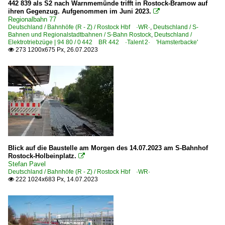
442 839 als S2 nach Warnmemünde trifft in Rostock-Bramow auf
ihren Gegenzug. Aufgenommen im Juni 2023.

Regionalbahn 77
Deutschland / Bahnhöfe (R - Z) / Rostock Hbf ·WR·
,
Deutschland / S-
Bahnen und Regionalstadtbahnen / S-Bahn Rostock
,
Deutschland /
Elektrotriebzüge | 94 80 / 0 442 BR 442 ·Talent 2· 'Hamsterbacke'
273 1200x675 Px, 26.07.2023

Blick auf die Baustelle am Morgen des 14.07.2023 am S-Bahnhof
Rostock-Holbeinplatz.

Stefan Pavel
Deutschland / Bahnhöfe (R - Z) / Rostock Hbf ·WR·
222 1024x683 Px, 14.07.2023
