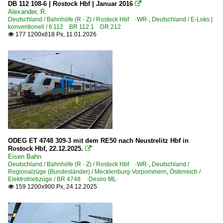
Doppelstock-Steuerwagen 5. Generation IC2 668
DB 112 108-6 | Rostock Hbf | Januar 2016

Alexander, R.
IC-Steuerwagen InterRegio 269, 287
Deutschland / Bahnhöfe (R - Z) / Rostock Hbf ·WR·
,
Deutschland / E-Loks |
konventionell / 6 112 BR 112.1 DR 212
IC-Steuerwagen 286
177 1200x818 Px, 11.01.2026

Steuerwagen Bauart Wittenberge
Regional- und Fernzüge
IC InterCity-Züge
X InterConnex-Züge
Regionalzüge (Bundesländer)
Mecklenburg-Vorpommern
ODEG ET 4748 309-3 mit dem RE50 nach Neustrelitz Hbf in
Rostock Hbf, 22.12.2025.

Eisen Bahn
S-Bahnen und Regionalstadtbahnen
Deutschland / Bahnhöfe (R - Z) / Rostock Hbf ·WR·
,
Deutschland /
Regionalzüge (Bundesländer) / Mecklenburg-Vorpommern
,
Österreich /
S-Bahn Mitteldeutschland
Elektrotriebzüge / BR 4748 ·Desiro ML·
159 1200x900 Px, 24.12.2025

S-Bahn Rostock
Sonstiges