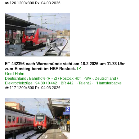
126 1200x800 Px, 04.03.2026

Dieseltriebzüge | 95 80
0 628 BR 628 · 928 · BR 629
0 642 BR 642 ·Desiro·
0 642 BR 642 ·Desiro· Private
0 643 BR 643 ·Talent·
0 643 BR 643 ·Talent· Private
ET 442356 nach Warnemünde steht am 18.2.2026 um 11.33 Uhr
0 646 BR 646 · 946 ·GTW 2/6·
zum Einstieg bereit im HBF Rostock.

0 648 BR 648 ·Coradia Lint 41· Private
Gerd Hahn
Deutschland / Bahnhöfe (R - Z) / Rostock Hbf ·WR·
,
Deutschland /
Elektrotriebzüge | 94 80 / 0 442 BR 442 ·Talent 2· 'Hamsterbacke'
Dieseltriebzüge | bis 1970 und Altbautriebzüge
117 1200x800 Px, 04.03.2026

DR VT 2.09 · DR 171 · DR 172 · BR 771 · BR 772 'Ferkeltaxe
E-Loks | Drehstrom | 91 80
6 101 BR 101
6 101 BR 101 Lokportraits