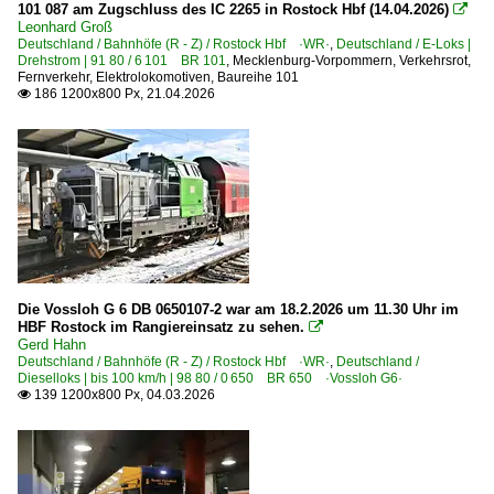
1999
101 087 am Zugschluss des IC 2265 in Rostock Hbf (14.04.2026)

Bahndienstfahrzeuge
Leonhard Groß
Deutschland / Bahnhöfe (R - Z) / Rostock Hbf ·WR·
,
Deutschland / E-Loks |
BR 719.2 | LIMEZ III Lichtraummesszug
2000
Drehstrom | 91 80 / 6 101 BR 101
,
Mecklenburg-Vorpommern
,
Verkehrsrot
,
Fernverkehr
,
Elektrolokomotiven
,
Baureihe 101
Zweiwegefahrzeuge
2002
186 1200x800 Px, 21.04.2026

2004
Bahndienstfahrzeuge | Triebfahrzeuge
2005
1 218 BR 218
2007
2008
Bahntechnische Anlagen und Kunstbauten
2009
Lichtsignale
2010
Die Vossloh G 6 DB 0650107-2 war am 18.2.2026 um 11.30 Uhr im
Dampfloks
HBF Rostock im Rangiereinsatz zu sehen.

2010
Gerd Hahn
BR 03 DB 003 · DR 03.2
Deutschland / Bahnhöfe (R - Z) / Rostock Hbf ·WR·
,
Deutschland /
2011
BR 18.2 · 02 0201 ·DR-Reko-Schnellfahrlok·
Dieselloks | bis 100 km/h | 98 80 / 0 650 BR 650 ·Vossloh G6·
139 1200x800 Px, 04.03.2026

2012
BR 52 DR 52.1-7/52.9 ·Kriegslok·
2013
BR 78.0-5 DB 078 · DR 78.1 preuß. T18
2014
Dieselloks | 92 80