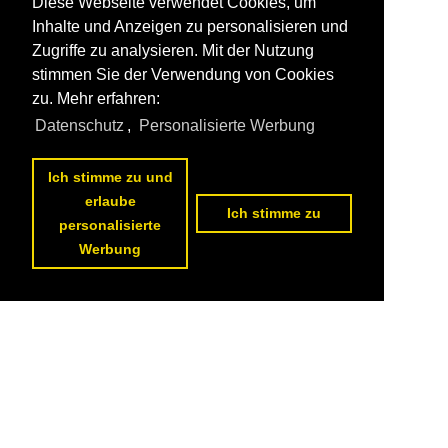
Diese Webseite verwendet Cookies, um
Inhalte und Anzeigen zu personalisieren und
Zugriffe zu analysieren. Mit der Nutzung
stimmen Sie der Verwendung von Cookies
zu. Mehr erfahren:
Datenschutz
,
Personalisierte Werbung
Ich stimme zu und
erlaube
Ich stimme zu
personalisierte
Werbung
1
2
3
4
5
6
7
8
9
10
nächste Seite
>>
Datenschutzerklärung
|
Impressum
|
Kontakt