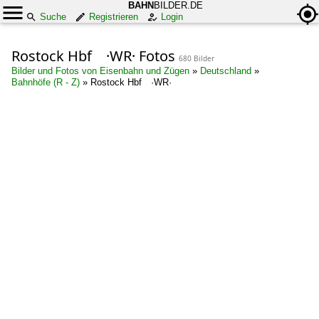
BAHN
BILDER.DE
Suche
Registrieren
Login
Rostock Hbf ·WR· Fotos
680 Bilder
Bilder und Fotos von Eisenbahn und Zügen
»
Deutschland
»
Bahnhöfe (R - Z)
»
Rostock Hbf ·WR·