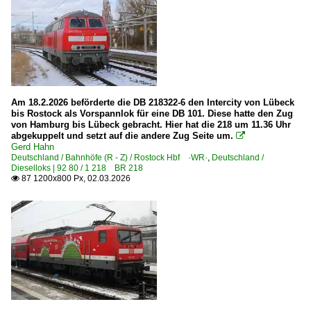
Sonderzüge und Sonderfahrten
Steuerwagenzüge NOB
TEE- und Rheingold-Züge
Grenzverkehr
Am 18.2.2026 beförderte die DB 218322-6 den Intercity von Lübeck
Deutschland <-> Österreich
bis Rostock als Vorspannlok für eine DB 101. Diese hatte den Zug
Deutschland <-> Schweiz
von Hamburg bis Lübeck gebracht. Hier hat die 218 um 11.36 Uhr
abgekuppelt und setzt auf die andere Zug Seite um.

Gerd Hahn
Personenwagen | Doppelstockwagen | Mittelwagen
Deutschland / Bahnhöfe (R - Z) / Rostock Hbf ·WR·
,
Deutschland /
Dieselloks | 92 80 / 1 218 BR 218
Doppelstock-Gliederzüge für DR 2-/4-teilig DBv, DBx
87 1200x800 Px, 02.03.2026

Doppelstock-Mittelwagen 1. Generation für DR modernisier
Personenwagen | Steuerwagen
Doppelstock-Steuerwagen 1. Generation für DR modernisie
Doppelstock-Steuerwagen 2. Generation für DR 760.0
Doppelstock-Steuerwagen 4. Generation 763-767, 785