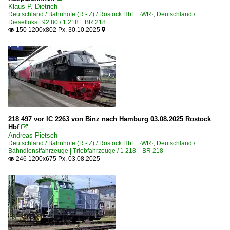
Raildox GmbH u Co.KG, Erfurt ·RDX·
Klaus-P. Dietrich
Deutschland / Bahnhöfe (R - Z) / Rostock Hbf ·WR·
,
Deutschland /
Dieselloks | 92 80 / 1 218 BR 218
Unternehmen | historisch
150 1200x802 Px, 30.10.2025


MRCE Dispolok GmbH, München ·DISPO· bis 10.2023
Ostseeland Verkehr GmbH - InterConnnex bis 2014
Ostseeland Verkehr GmbH ·OLA· bis 2014
Österreich
218 497 vor IC 2263 von Binz nach Hamburg 03.08.2025 Rostock
E-Loks
Hbf

Andreas Pietsch
BR 0185 ·Traxx AC1/2· Private
Deutschland / Bahnhöfe (R - Z) / Rostock Hbf ·WR·
,
Deutschland /
Bahndienstfahrzeuge | Triebfahrzeuge / 1 218 BR 218
246 1200x675 Px, 03.08.2025

Elektrotriebzüge
BR 4011 ·ICE-T·
BR 4746 ·Desiro ML·
BR 4746 ·Desiro ML· Private
BR 4748 ·Desiro ML·