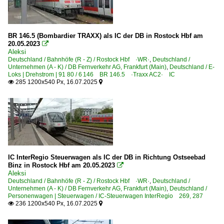
Unternehmen
Financial Found a.s. ·FINF·
BR 146.5 (Bombardier TRAXX) als IC der DB in Rostock Hbf am
20.05.2023

Aleksi
Deutschland / Bahnhöfe (R - Z) / Rostock Hbf ·WR·
,
Deutschland /
Unternehmen (A - K) / DB Fernverkehr AG, Frankfurt (Main)
,
Deutschland / E-
Loks | Drehstrom | 91 80 / 6 146 BR 146.5 ·Traxx AC2· IC
285 1200x540 Px, 16.07.2025


IC InterRegio Steuerwagen als IC der DB in Richtung Ostseebad
Binz in Rostock Hbf am 20.05.2023

Aleksi
Deutschland / Bahnhöfe (R - Z) / Rostock Hbf ·WR·
,
Deutschland /
Unternehmen (A - K) / DB Fernverkehr AG, Frankfurt (Main)
,
Deutschland /
Personenwagen | Steuerwagen / IC-Steuerwagen InterRegio 269, 287
236 1200x540 Px, 16.07.2025

