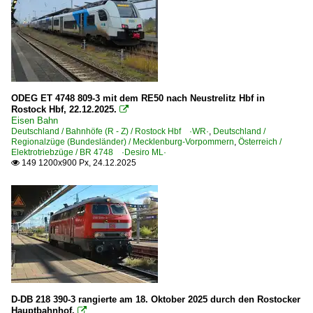
Bahnhofsvorfelder
Nachtaufnahmen
Straßenbahn
Straßenbahn Rostock ·RSAG·
ODEG ET 4748 809-3 mit dem RE50 nach Neustrelitz Hbf in
Rostock Hbf, 22.12.2025.

Unternehmen (A - K)
Eisen Bahn
Deutschland / Bahnhöfe (R - Z) / Rostock Hbf ·WR·
,
Deutschland /
AKE Eisenbahntouristik, Gerolstein
Regionalzüge (Bundesländer) / Mecklenburg-Vorpommern
,
Österreich /
Elektrotriebzüge / BR 4748 ·Desiro ML·
DB Fernverkehr AG, Frankfurt (Main)
149 1200x900 Px, 24.12.2025

DB Regio AG - Region Bayern
DB Regio AG - Region Nordost
Unternehmen (L - Z)
Mitteldeutsche Eisenbahn GmbH, Schkopau ·MEG·
Ostdeutsche Eisenbahn GmbH, Parchim ·ODEG·
PRESS Eisenbahn-Bau- und Betriebsgesellschaft Pressnit
D-DB 218 390-3 rangierte am 18. Oktober 2025 durch den Rostocker
Hauptbahnhof.
