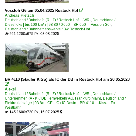
Vossloh G6 am 05.04.2025 Rostock Hbf

Unternehmen
Andreas Pietsch
Deutschland / Bahnhöfe (R - Z) / Rostock Hbf ·WR·
,
Deutschland /
Salzburger Eisenbahn Transport Logistik GmbH ·SETG·
Dieselloks | bis 100 km/h | 98 80 / 0 650 BR 650 ·Vossloh G6·
,
Deutschland / Bahnbetriebswerke / Bw Rostock-Hbf
TX Logistik Austria GmbH ·TXLA·
261 1200x675 Px, 03.08.2025

Schweiz
Personenwagen
~ Importierte Occasionswagen verschiedener Bauart
BR 4110 (Stadler KISS) als IC der DB in Rostock Hbf am 20.05.2023

Serbien
Aleksi
Deutschland / Bahnhöfe (R - Z) / Rostock Hbf ·WR·
,
Deutschland /
Unternehmen (A - K) / DB Fernverkehr AG, Frankfurt (Main)
Güterwagen
,
Deutschland /
Elektrotriebzüge | 93 8x | ICE - IC / IC Dosto BR 4110 ·Kiss· Ex-
Westbahn
9 | Gattung U | Sonderwagen, Silowagen
145 1600x720 Px, 16.07.2025


Tschechien