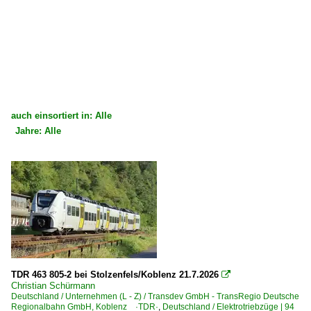
auch einsortiert in: Alle
Jahre: Alle
×
×
Alle Kategorien
Alle Jahre
Deutschland
2020
Bahnhöfe (A - E)
2023
Augsburg Hbf ·MA·
2024
2025
Regional- und Fernzüge
TDR 463 805-2 bei Stolzenfels/Koblenz 21.7.2026

2026
Christian Schürmann
Lt Leertriebwagen (Leerfahrt, Dienstfahrt)
Deutschland / Unternehmen (L - Z) / Transdev GmbH - TransRegio Deutsche
Regionalbahn GmbH, Koblenz ·TDR·
,
Deutschland / Elektrotriebzüge | 94