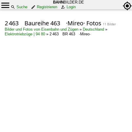
BAHN
BILDER.DE
Suche
Registrieren
Login
2 463 Baureihe 463 ·Mireo· Fotos
11 Bilder
Bilder und Fotos von Eisenbahn und Zügen
»
Deutschland
»
Elektrotriebzüge | 94 80
»
2 463 BR 463 ·Mireo·