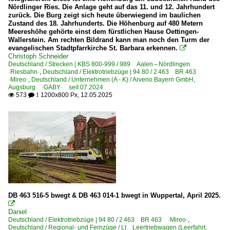
Nördlinger Ries. Die Anlage geht auf das 11. und 12. Jahrhundert
zurück. Die Burg zeigt sich heute überwiegend im baulichen
Zustand des 18. Jahrhunderts. Die Höhenburg auf 480 Metern
Meereshöhe gehörte einst dem fürstlichen Hause Oettingen-
Wallerstein. Am rechten Bildrand kann man noch den Turm der
evangelischen Stadtpfarrkirche St. Barbara erkennen.

Christoph Schneider
Deutschland / Strecken | KBS 800-999 / 989 Aalen – Nördlingen
·Riesbahn·
,
Deutschland / Elektrotriebzüge | 94 80 / 2 463 BR 463
·Mireo·
,
Deutschland / Unternehmen (A - K) / Arverio Bayern GmbH,
Augsburg ·GABY· seit 07.2024
573
1200x800 Px, 12.05.2025

 1
DB 463 516-5 bwegt & DB 463 014-1 bwegt in Wuppertal, April 2025.

Daniel
Deutschland / Elektrotriebzüge | 94 80 / 2 463 BR 463 ·Mireo·
,
Deutschland / Regional- und Fernzüge / Lt Leertriebwagen (Leerfahrt,