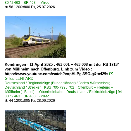
80 / 2 463 BR 463 ·Mireo·
Regionalzüge (Bundesländer)
56 1200x800 Px, 25.07.2026

Baden-Württemberg
Strecken | KBS 700-799
702 Offenburg – Freiburg – Müllheim (– Basel) ·Oberrhe
Strecken | KBS 800-999
989 Aalen – Nördlingen ·Riesbahn·
Köndringen - 11 April 2025 : 463 001 + 463 008 mit der RB 17184
von Müllheim nach Offenburg. Link zum Video :
Unternehmen (A - K)
https://www.youtube.com/watch?v=pHLPg-3SO-g&t=429s

Gilles LENHARD
Deutschland / Regionalzüge (Bundesländer) / Baden-Württemberg
Arverio Bayern GmbH, Augsburg ·GABY· seit 07.2024
,
Deutschland / Strecken | KBS 700-799 / 702 Offenburg – Freiburg –
Müllheim (– Basel) ·Oberrheinbahn·
,
Deutschland / Elektrotriebzüge | 94
80 / 2 463 BR 463 ·Mireo·
Unternehmen (L - Z)
44 1200x805 Px, 28.06.2026

Transdev GmbH - TransRegio Deutsche Regionalbahn G