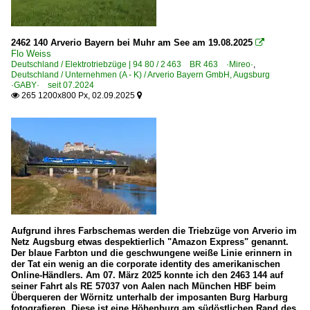
2462 140 Arverio Bayern bei Muhr am See am 19.08.2025

Flo Weiss
Deutschland / Elektrotriebzüge | 94 80 / 2 463 BR 463 ·Mireo·
,
Deutschland / Unternehmen (A - K) / Arverio Bayern GmbH, Augsburg
·GABY· seit 07.2024
265 1200x800 Px, 02.09.2025


Aufgrund ihres Farbschemas werden die Triebzüge von Arverio im
Netz Augsburg etwas despektierlich "Amazon Express" genannt.
Der blaue Farbton und die geschwungene weiße Linie erinnern in
der Tat ein wenig an die corporate identity des amerikanischen
Online-Händlers. Am 07. März 2025 konnte ich den 2463 144 auf
seiner Fahrt als RE 57037 von Aalen nach München HBF beim
Überqueren der Wörnitz unterhalb der imposanten Burg Harburg
fotografieren. Diese ist eine Höhenburg am südöstlichen Rand des