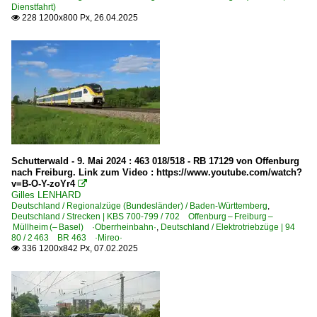
Dienstfahrt)
228 1200x800 Px, 26.04.2025

Schutterwald - 9. Mai 2024 : 463 018/518 - RB 17129 von Offenburg
nach Freiburg. Link zum Video : https://www.youtube.com/watch?
v=B-O-Y-zoYr4

Gilles LENHARD
Deutschland / Regionalzüge (Bundesländer) / Baden-Württemberg
,
Deutschland / Strecken | KBS 700-799 / 702 Offenburg – Freiburg –
Müllheim (– Basel) ·Oberrheinbahn·
,
Deutschland / Elektrotriebzüge | 94
80 / 2 463 BR 463 ·Mireo·
336 1200x842 Px, 07.02.2025
