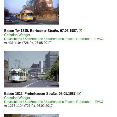
2020
~ Sonstige Historische Straßenbahnfahrzeuge
2020
2021
2022
Essen Tw 1815, Borbecker Straße, 07.03.1987.

2023
Christian Wenger
Deutschland / Straßenbahn / Straßenbahn Essen - Ruhrbahn ·EVAG·
2024
431 1104x726 Px, 07.05.2017

2025
2026
Essen 1822, Frohnhauser Straße, 09.05.1987.

Christian Wenger
Deutschland / Straßenbahn / Straßenbahn Essen - Ruhrbahn ·EVAG·
1217 1104x726 Px, 26.02.2017
