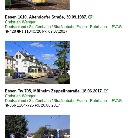
1989
Galerien
Essen 1610, Altendorfer Straße, 30.09.1987.
1990

Christian Wenger
Ausgediente Fahrzeuge und Bahnanlagen
Deutschland / Straßenbahn / Straßenbahn Essen - Ruhrbahn ·EVAG·
1990
428
1104x726 Px, 09.07.2017
Sonderzüge und Sonderfahrten

 1
1991
1992
Museumsbahnen
1994
Verkehrshistorische Arbeitsgemeinschaft Bogestra e.V. 
1996
Verkehrshistorische Arbeitsgemeinschaft EVAG e.V. ·V
1998
Stadtbahn- und U-Bahnfahrzeuge
2000
Duewag | Stadtbahnwagen M6C, M8C
Essen Tw 705, Mülheim Zeppelinstraße, 18.06.2017.

Christian Wenger
2000
Deutschland / Straßenbahn / Straßenbahn Essen - Ruhrbahn ·EVAG·
Stadtbahnen und U-Bahnen
2003
356 1104x725 Px, 26.06.2017

Stadtbahn Essen - Ruhrbahn ·EVAG·
2004
2005
Straßenbahn
2006
Straßenbahn Erfurt ·EVAG·