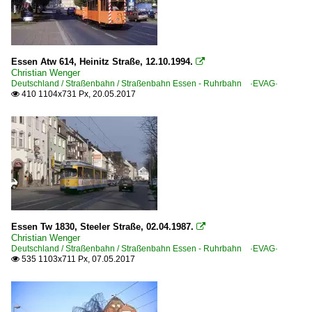
2007
Straßenbahn Mülheim an der Ruhr - Ruhrbahn ·MVG·
2008
2009
Straßenbahnfahrzeuge
Essen Atw 614, Heinitz Straße, 12.10.1994.

Christian Wenger
Bombardier | Flexity Classic | S-Wagen
2010
Deutschland / Straßenbahn / Straßenbahn Essen - Ruhrbahn ·EVAG·
410 1104x731 Px, 20.05.2017

Bombardier | Flexity | M8D-NF2 | Niederflur-Gelenktriebw
2010
Duewag | GT6, GT8 | Gelenktriebwagen
2011
2012
Straßenbahnfahrzeuge | Arbeitsfahrzeuge
2013
Schienenschleifwagen und-züge
2014
Straßenbahnfahrzeuge | historisch
2015
2016
Duewag | GT6, GT8 | Standard-Gelenktriebwagen
Essen Tw 1830, Steeler Straße, 02.04.1987.

Christian Wenger
2017
Duewag | M-Wagen
Deutschland / Straßenbahn / Straßenbahn Essen - Ruhrbahn ·EVAG·
535 1103x711 Px, 07.05.2017

2018
Duewag | M6S | Gelenktriebwagen
2019
Duewag | T2
Duewag | T4 | Großraum-Triebwagen