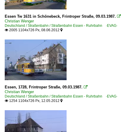
1989
Galerien
Essen Tw 1631 in Schönebeck, Frintroper Straße, 09.03.1987.
1990

Christian Wenger
Ausgediente Fahrzeuge und Bahnanlagen
Deutschland / Straßenbahn / Straßenbahn Essen - Ruhrbahn ·EVAG·
1990
2005 1104x726 Px, 08.06.2012
Sonderzüge und Sonderfahrten


1991
1992
Museumsbahnen
1994
Verkehrshistorische Arbeitsgemeinschaft Bogestra e.V. 
1996
Verkehrshistorische Arbeitsgemeinschaft EVAG e.V. ·V
1998
Stadtbahn- und U-Bahnfahrzeuge
2000
Duewag | Stadtbahnwagen M6C, M8C
Essen, 1728, Frintroper Straße, 09.03.1987.

Christian Wenger
2000
Deutschland / Straßenbahn / Straßenbahn Essen - Ruhrbahn ·EVAG·
Stadtbahnen und U-Bahnen
2003
1254 1104x726 Px, 12.05.2012


Stadtbahn Essen - Ruhrbahn ·EVAG·
2004
2005
Straßenbahn
2006
Straßenbahn Erfurt ·EVAG·