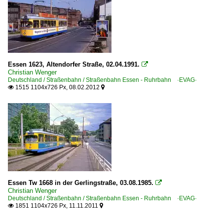
2020
~ Sonstige Historische Straßenbahnfahrzeuge
2020
2021
2022
2023
Essen 1623, Altendorfer Straße, 02.04.1991.

Christian Wenger
2024
Deutschland / Straßenbahn / Straßenbahn Essen - Ruhrbahn ·EVAG·
1515 1104x726 Px, 08.02.2012


2025
2026
Essen Tw 1668 in der Gerlingstraße, 03.08.1985.

Christian Wenger
Deutschland / Straßenbahn / Straßenbahn Essen - Ruhrbahn ·EVAG·
1851 1104x726 Px, 11.11.2011

