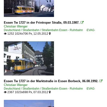
2007
Straßenbahn Mülheim an der Ruhr - Ruhrbahn ·MVG·
2008
2009
Straßenbahnfahrzeuge
Essen Tw 1727 in der Frintroper Straße, 09.03.1987.

Bombardier | Flexity Classic | S-Wagen
Christian Wenger
2010
Deutschland / Straßenbahn / Straßenbahn Essen - Ruhrbahn ·EVAG·
Bombardier | Flexity | M8D-NF2 | Niederflur-Gelenktriebw
1252 1024x706 Px, 12.05.2012


2010
Duewag | GT6, GT8 | Gelenktriebwagen
2011
2012
Straßenbahnfahrzeuge | Arbeitsfahrzeuge
2013
Schienenschleifwagen und-züge
2014
Straßenbahnfahrzeuge | historisch
2015
2016
Duewag | GT6, GT8 | Standard-Gelenktriebwagen
Essen Tw 1727 in der Marktstraße in Essen Borbeck, 06.08.1992.

2017
Duewag | M-Wagen
Christian Wenger
Deutschland / Straßenbahn / Straßenbahn Essen - Ruhrbahn ·EVAG·
2018
Duewag | M6S | Gelenktriebwagen
2367 1023x698 Px, 07.03.2012


2019
Duewag | T2
Duewag | T4 | Großraum-Triebwagen