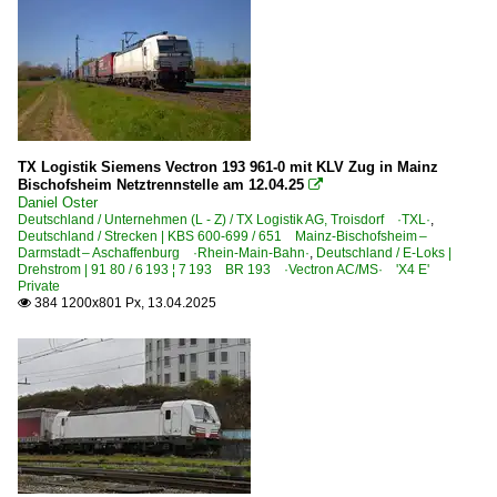
TX Logistik Siemens Vectron 193 961-0 mit KLV Zug in Mainz
Bischofsheim Netztrennstelle am 12.04.25

Daniel Oster
Deutschland / Unternehmen (L - Z) / TX Logistik AG, Troisdorf ·TXL·
,
Deutschland / Strecken | KBS 600-699 / 651 Mainz-Bischofsheim –
Darmstadt – Aschaffenburg ·Rhein-Main-Bahn·
,
Deutschland / E-Loks |
Drehstrom | 91 80 / 6 193 ¦ 7 193 BR 193 ·Vectron AC/MS· 'X4 E'
Private
384 1200x801 Px, 13.04.2025
