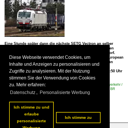
Eine Stunde später dann die nächste SETG Vectron an selber
Stelle. Die noch weiße 193 961-0 durchfährt mit Rundholz den
Bahnhof Großkorbetha auf Gleis 5 Richtung Halle-Ammendorf.
Diese Webseite verwendet Cookies, um
Tele-Aufnahme von Bahnsteig 8/9. 🧰 ELL Austria GmbH (European
Locomotive Leasing), vermietet an die Salzburger Eisenbahn
Inhalte und Anzeigen zu personalisieren und
Transportlogistik GmbH (SETG), registriert beim Hersteller
Zugriffe zu analysieren. Mit der Nutzung
(Siemens AG) 🚝 DGS 95180 Brohl–Hof Hbf 🕓 20.3.2021 | 12:50 Uhr

stimmen Sie der Verwendung von Cookies
Clemens Kral
zu. Mehr erfahren:
Deutschland / Bahnhöfe (F - K) / Großkorbetha
,
Deutschland / Güterverkehr /
Holzzüge
,
Deutschland / E-Loks | Drehstrom | 91 80 / 6 193 ¦ 7 193 BR
Datenschutz
,
Personalisierte Werbung
193 ·Vectron AC/MS· 'X4 E' Private
264 1200x815 Px, 01.04.2021


Ich stimme zu und
erlaube
Ich stimme zu
personalisierte
Werbung