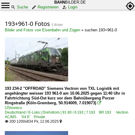
BAHN
BILDER.DE
Suche
Registrieren
Login
193+961-0 Fotos
5 Bilder
Bilder und Fotos von Eisenbahn und Zügen
»
suchen 193+961-0
193 234-2 "OFFROAD" Siemens Vectron von TXL Logistik mit
angehängter weisser 193 961-0 am 10.06.2025 gegen 11:40 Uhr in
Fahrtrichtung Süd-Ost kurz vor dem Bahnübergang Porzer
Ringstraße (Köln-Gremberg, 50.914009, 7.019073)

UStronics
Deutschland / E-Loks | Drehstrom | 91 80 / 6 193 ¦ 7 193 BR 193 ·Vectron
AC/MS· 'X4 E' Private
200 1200x834 Px, 12.06.2025

