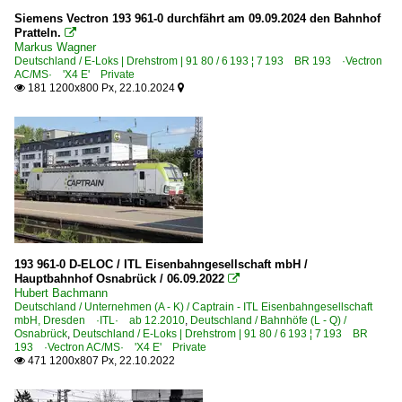
Siemens Vectron 193 961-0 durchfährt am 09.09.2024 den Bahnhof
Pratteln.

Markus Wagner
Deutschland / E-Loks | Drehstrom | 91 80 / 6 193 ¦ 7 193 BR 193 ·Vectron
AC/MS· 'X4 E' Private
181 1200x800 Px, 22.10.2024


193 961-0 D-ELOC / ITL Eisenbahngesellschaft mbH /
Hauptbahnhof Osnabrück / 06.09.2022

Hubert Bachmann
Deutschland / Unternehmen (A - K) / Captrain - ITL Eisenbahngesellschaft
mbH, Dresden ·ITL· ab 12.2010
,
Deutschland / Bahnhöfe (L - Q) /
Osnabrück
,
Deutschland / E-Loks | Drehstrom | 91 80 / 6 193 ¦ 7 193 BR
193 ·Vectron AC/MS· 'X4 E' Private
471 1200x807 Px, 22.10.2022
