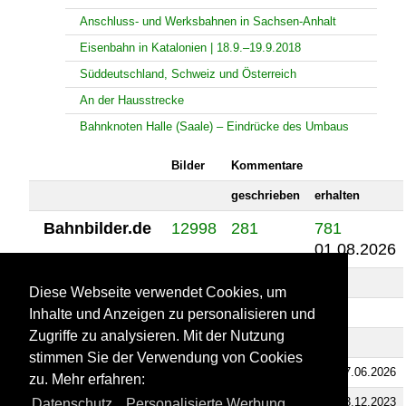
Anschluss- und Werksbahnen in Sachsen-Anhalt
Eisenbahn in Katalonien | 18.9.–19.9.2018
Süddeutschland, Schweiz und Österreich
An der Hausstrecke
Bahnknoten Halle (Saale) – Eindrücke des Umbaus
Bilder
Kommentare
geschrieben
erhalten
Bahnbilder.de
12998
281
781
01.08.2026
Bus-bild.de
16
0
0
Diese Webseite verwendet Cookies, um
Flugzeug-bild.de
32
0
0
Inhalte und Anzeigen zu personalisieren und
Zugriffe zu analysieren. Mit der Nutzung
Landschaftsfotos.eu
580
0
0
stimmen Sie der Verwendung von Cookies
Schiffbilder.de
158
2
6
27.06.2026
zu. Mehr erfahren:
Staedte-fotos.de
962
0
2
23.12.2023
Datenschutz
,
Personalisierte Werbung