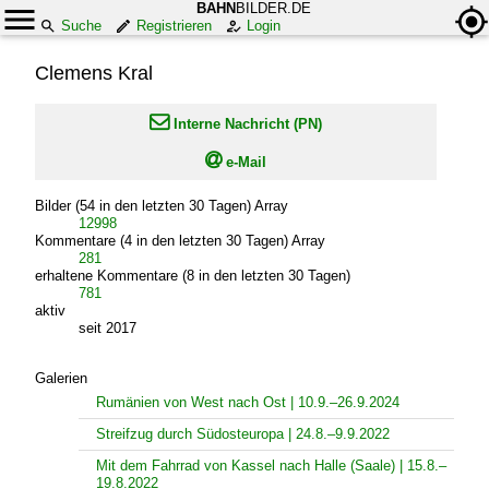
BAHN
BILDER.DE
Suche
Registrieren
Login
Clemens Kral

Interne Nachricht (PN)

e-Mail
Bilder (54 in den letzten 30 Tagen) Array
12998
Kommentare (4 in den letzten 30 Tagen) Array
281
erhaltene Kommentare (8 in den letzten 30 Tagen)
781
aktiv
seit 2017
Galerien
Rumänien von West nach Ost | 10.9.–26.9.2024
Streifzug durch Südosteuropa | 24.8.–9.9.2022
Mit dem Fahrrad von Kassel nach Halle (Saale) | 15.8.–
19.8.2022