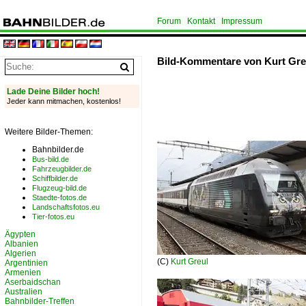
Forum
Kontakt
Impressum
Bild-Kommentare von Kurt Gre
Lade Deine Bilder hoch!
Jeder kann mitmachen, kostenlos!
Weitere Bilder-Themen:
Bahnbilder.de
Bus-bild.de
Fahrzeugbilder.de
Schiffbilder.de
Flugzeug-bild.de
Staedte-fotos.de
Landschaftsfotos.eu
Tier-fotos.eu
Ägypten
Albanien
Algerien
(C)
Kurt Greul
Argentinien
Armenien
Aserbaidschan
Australien
Bahnbilder-Treffen