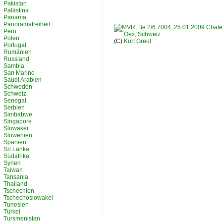
Pakistan
Palästina
Panama
Panoramafreiheit
Peru
Polen
(C)
Kurt Greul
Portugal
Rumänien
Russland
Sambia
San Marino
Saudi Arabien
Schweden
Schweiz
Senegal
Serbien
Simbabwe
Singapore
Slowakei
Slowenien
Spanien
Sri Lanka
Südafrika
Syrien
Taiwan
Tansania
Thailand
Tschechien
Tschechoslowakei
Tunesien
Türkei
Turkmenistan