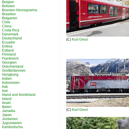
Belgien
Bolivien
Bosnien-Herzegowina
Brasilien
Bulgarien
Chile
China
Costa Rica
Dänemark
Deutschland
(C)
Kurt Greul
Ecuador
Eritrea
Estland
Finnland
Frankreich
Georgien
Griechenland
Großbritannien
Hongkong
Indien
Indonesien
Irak
Iran
Irland und Nordirland
Island
Israel
Italien
(C)
Kurt Greul
Jamaika
Japan
Jordanien
Jugoslawien
Kambodscha