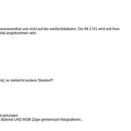
wiesenthal und nicht auf der weißeritztalbahn. Die 99 1741 wird seit ihrer
reital angekommen sein.
st, so vielleicht andere Standort?
ut gelungen.
ahr Ballone UND MOB-Züge gemeinsam fotografieren...