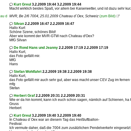
Kurt Greul
3.2.2009 19:44 3.2.2009 19:44

Macht wirklich beides Spaß, vor allem bei Kaiserwetter, und ist dazu sehr kur
MVR, Be 2/6 7004, 25.01.2009 Chateau d´Oex, Schweiz
(zum Bild)

Silvan
2.2.2009 16:47 2.2.2009 16:47

Hallo Kurt
Schöne Szene, schönes Bild!
Aber wie kommt der MVR-GTW nach Chateau d'Oex?
MfG Silvan
De Rond Hans und Jeanny
2.2.2009 17:19 2.2.2009 17:19

Hallo Kurt,
das Foto gefällt mir.
MfG
Hans
Stefan Wohlfahrt
2.2.2009 19:38 2.2.2009 19:38

Hallo Kurt,
das Foto gefällt mir auch sehr gut, aber was macht unser CEV Zug im ferne
mfg
Stefan
Herbert Graf
2.2.2009 20:31 2.2.2009 20:31

Wie er da hin kommt, kann ich euch schon sagen, nämlich auf Schienen, ha
Gruss
Herbert
Kurt Greul
3.2.2009 19:40 3.2.2009 19:40

In Chateau d´Oex war an diesem Tag das Heißluftballon-
Festival.
Ich vermute daher, daß die 7004 zum zusätzlichen Pendelverkehr eingesetzt