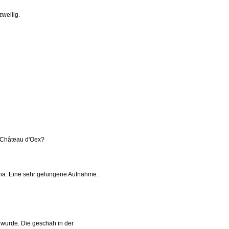
zweilig.
n Château d'Oex?
 ha. Eine sehr gelungene Aufnahme.
 wurde. Die geschah in der