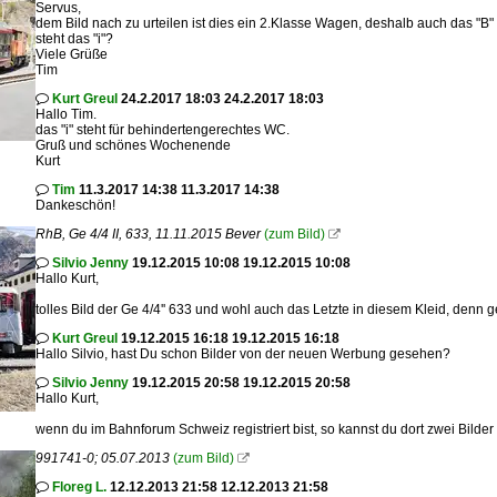
Servus,
dem Bild nach zu urteilen ist dies ein 2.Klasse Wagen, deshalb auch das "B
steht das "i"?
Viele Grüße
Tim
Kurt Greul
24.2.2017 18:03 24.2.2017 18:03

Hallo Tim.
das "i" steht für behindertengerechtes WC.
Gruß und schönes Wochenende
Kurt
Tim
11.3.2017 14:38 11.3.2017 14:38

Dankeschön!
RhB, Ge 4/4 II, 633, 11.11.2015 Bever
(zum Bild)

Silvio Jenny
19.12.2015 10:08 19.12.2015 10:08

Hallo Kurt,
tolles Bild der Ge 4/4'' 633 und wohl auch das Letzte in diesem Kleid, denn 
Kurt Greul
19.12.2015 16:18 19.12.2015 16:18

Hallo Silvio, hast Du schon Bilder von der neuen Werbung gesehen?
Silvio Jenny
19.12.2015 20:58 19.12.2015 20:58

Hallo Kurt,
wenn du im Bahnforum Schweiz registriert bist, so kannst du dort zwei Bilder 
991741-0; 05.07.2013
(zum Bild)

Floreg L.
12.12.2013 21:58 12.12.2013 21:58
