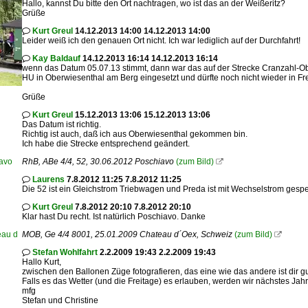
Hallo, kannst Du bitte den Ort nachtragen, wo ist das an der Weißeritz?
Grüße
Kurt Greul
14.12.2013 14:00 14.12.2013 14:00

Leider weiß ich den genauen Ort nicht. Ich war lediglich auf der Durchfahrt!
Kay Baldauf
14.12.2013 16:14 14.12.2013 16:14

wenn das Datum 05.07.13 stimmt, dann war das auf der Strecke Cranzahl-Ober
HU in Oberwiesenthal am Berg eingesetzt und dürfte noch nicht wieder in F
Grüße
Kurt Greul
15.12.2013 13:06 15.12.2013 13:06

Das Datum ist richtig.
Richtig ist auch, daß ich aus Oberwiesenthal gekommen bin.
Ich habe die Strecke entsprechend geändert.
RhB, ABe 4/4, 52, 30.06.2012 Poschiavo
(zum Bild)

Laurens
7.8.2012 11:25 7.8.2012 11:25

Die 52 ist ein Gleichstrom Triebwagen und Preda ist mit Wechselstrom gespei
Kurt Greul
7.8.2012 20:10 7.8.2012 20:10

Klar hast Du recht. Ist natürlich Poschiavo. Danke
MOB, Ge 4/4 8001, 25.01.2009 Chateau d´Oex, Schweiz
(zum Bild)

Stefan Wohlfahrt
2.2.2009 19:43 2.2.2009 19:43

Hallo Kurt,
zwischen den Ballonen Züge fotografieren, das eine wie das andere ist dir g
Falls es das Wetter (und die Freitage) es erlauben, werden wir nächstes J
mfg
Stefan und Christine