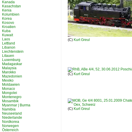
Kanada
Kasachstan
Kenia
Kolumbien
Korea
Kosovo
Kroatien
Kuba
Kuwait
Laos
(C)
Kurt Greul
Lettland
Libanon
Liechtenstein
Litauen
Luxemburg
Madagaskar
Malaysia
Marokko
(C)
Kurt Greul
Mazedonien
Mexiko
Moldawien
Monaco
Mongolei
Montenegro
Mosambik
Myanmar | Burma
(C)
Kurt Greul
Namibia
Neuseeland
Niederlande
Nordkorea
Norwegen
Österreich