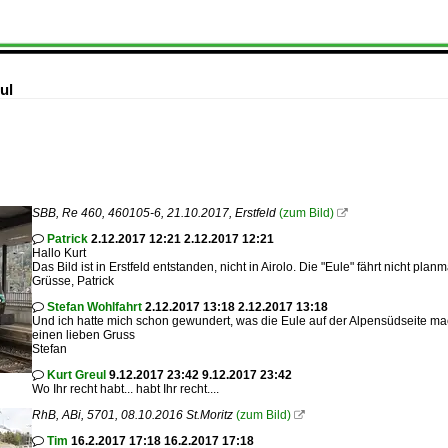
ul
SBB, Re 460, 460105-6, 21.10.2017, Erstfeld
(zum Bild)

Patrick
2.12.2017 12:21 2.12.2017 12:21

Hallo Kurt
Das Bild ist in Erstfeld entstanden, nicht in Airolo. Die "Eule" fährt nicht plan
Grüsse, Patrick
Stefan Wohlfahrt
2.12.2017 13:18 2.12.2017 13:18

Und ich hatte mich schon gewundert, was die Eule auf der Alpensüdseite ma
einen lieben Gruss
Stefan
Kurt Greul
9.12.2017 23:42 9.12.2017 23:42

Wo Ihr recht habt... habt Ihr recht....
RhB, ABi, 5701, 08.10.2016 St.Moritz
(zum Bild)

Tim
16.2.2017 17:18 16.2.2017 17:18
