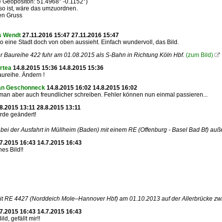
 Geopositon: 51.4968° -0.1152°)
so ist, wäre das umzuordnen.
en Gruss
 Wendt
27.11.2016 15:47 27.11.2016 15:47
o eine Stadt doch von oben aussieht. Einfach wundervoll, das Bild.
r Baureihe 422 fuhr am 01.08.2015 als S-Bahn in Richtung Köln Hbf.
(zum Bild)

rtea
14.8.2015 15:36 14.8.2015 15:36
ureihe. Ändern !
ian Geschonneck
14.8.2015 16:02 14.8.2015 16:02
an aber auch freundlicher schreiben. Fehler können nun einmal passieren...
8.2015 13:11 28.8.2015 13:11
rde geändert!
bei der Ausfahrt in Müllheim (Baden) mit einem RE (Offenburg - Basel Bad Bf) auß
7.2015 16:43 14.7.2015 16:43
hes Bild!!
it RE 4427 (Norddeich Mole–Hannover Hbf) am 01.10.2013 auf der Allerbrücke 
7.2015 16:43 14.7.2015 16:43
ild, gefällt mir!!