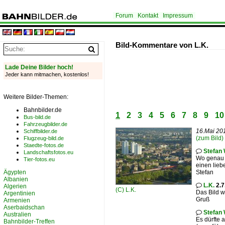
Forum
Kontakt
Impressum
Bild-Kommentare von L.K.
Lade Deine Bilder hoch!
Jeder kann mitmachen, kostenlos!
Weitere Bilder-Themen:
Bahnbilder.de
1
2
3
4
5
6
7
8
9
10
Bus-bild.de
Fahrzeugbilder.de
16.Mai 201
Schiffbilder.de
(zum Bild)
Flugzeug-bild.de
Staedte-fotos.de
Stefan 

Landschaftsfotos.eu
Wo genau 
Tier-fotos.eu
einen lieb
Ägypten
Stefan
Albanien
L.K.
2.7

Algerien
(C)
L.K.
Das Bild 
Argentinien
Gruß
Armenien
Aserbaidschan
Stefan 

Australien
Es dürfte 
Bahnbilder-Treffen