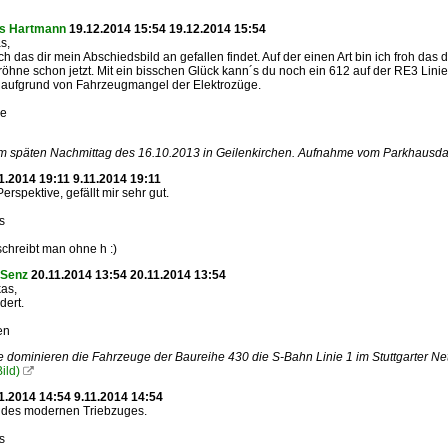
as Hartmann
19.12.2014 15:54 19.12.2014 15:54
s,
ich das dir mein Abschiedsbild an gefallen findet. Auf der einen Art bin ich froh 
öhne schon jetzt. Mit ein bisschen Glück kann´s du noch ein 612 auf der RE3 Linie
 aufgrund von Fahrzeugmangel der Elektrozüge.
ße
m späten Nachmittag des 16.10.2013 in Geilenkirchen. Aufnahme vom Parkhausd
1.2014 19:11 9.11.2014 19:11
Perspektive, gefällt mir sehr gut.
s
 schreibt man ohne h :)
 Senz
20.11.2014 13:54 20.11.2014 13:54
as,
dert.
en
le dominieren die Fahrzeuge der Baureihe 430 die S-Bahn Linie 1 im Stuttgarter Ne
ild)

1.2014 14:54 9.11.2014 14:54
d des modernen Triebzuges.
s