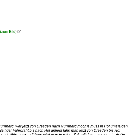
(zum Bild)

rnberg, wer jetzt von Dresden nach Nürnberg möchte muss in Hof umsteigen.
it der Fahrdraht bis nach Hof anliegt fährt man jetzt von Dresden bis Hof
s nach Nürnberg zu führen wird man in naher Zukunft das umsteigen in Hof in