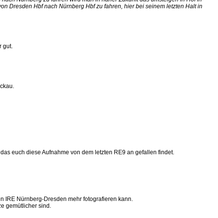
n Dresden Hbf nach Nürnberg Hbf zu fahren, hier bei seinem letzten Halt in
 gut.
ckau.
h das euch diese Aufnahme von dem letzten RE9 an gefallen findet.
einen IRE Nürnberg-Dresden mehr fotografieren kann.
tze gemütlicher sind.