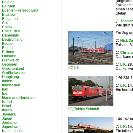
(ungefähre
Belgien
Falls dem 
Bolivien
einen lieb
Bosnien-Herzegowina
Stefan
Brasilien
Bulgarien
Thomas

Chile
Wie grün s
China
Costa Rica
Ein Zug de
Dänemark
Deutschland
Nick Zo

Ecuador
Falsche Ba
Eritrea
Estland
Christ

Finnland
Das kann m
Frankreich
Georgien
L.K.
28.

(C)
L.K.
Griechenland
Danke, wu
Großbritannien
Hongkong
146 238-1 
Indien
Indonesien
L.K.
14.

Irak
Ein herrlic
Iran
Irland und Nordirland
Island
Israel
(C)
Tobias Schmidt
Italien
Jamaika
Japan
146 102 m
Jordanien
Jugoslawien
L.K.
14.

Kambodscha
Ein tolles B