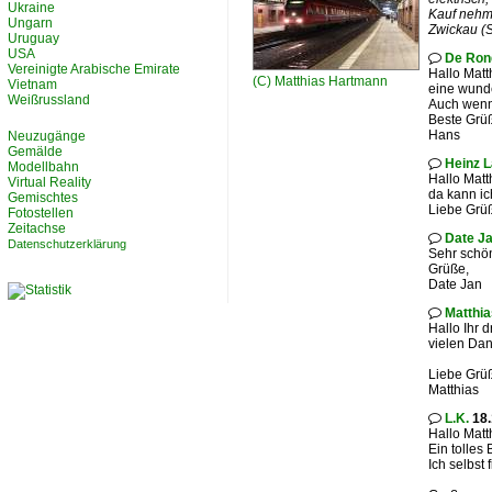
Ukraine
Kauf nehme
Ungarn
Zwickau (S
Uruguay
USA
De Ron

Vereinigte Arabische Emirate
Hallo Matt
(C)
Matthias Hartmann
Vietnam
eine wund
Weißrussland
Auch wenn 
Beste Grü
Hans
Neuzugänge
Gemälde
Heinz 

Modellbahn
Hallo Matt
Virtual Reality
da kann i
Gemischtes
Liebe Grü
Fotostellen
Zeitachse
Date Ja

Datenschutzerklärung
Sehr schön
Grüße,
Date Jan
Matthi

Hallo Ihr d
vielen Dan
Liebe Grü
Matthias
L.K.
18.

Hallo Matt
Ein tolles
Ich selbst 