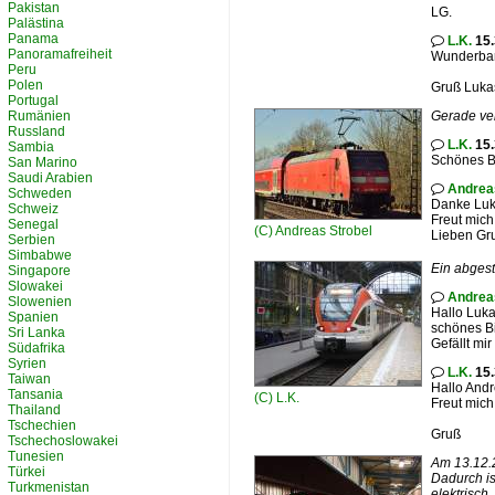
Pakistan
LG.
Palästina
Panama
L.K.
15.

Panoramafreiheit
Wunderbares
Peru
Polen
Gruß Luka
Portugal
Rumänien
Gerade ver
Russland
L.K.
15.

Sambia
Schönes Bil
San Marino
Saudi Arabien
Andrea

Schweden
Danke Luka
Schweiz
Freut mich 
Senegal
(C)
Andreas Strobel
Lieben Gr
Serbien
Simbabwe
Ein abgest
Singapore
Slowakei
Andrea

Slowenien
Hallo Luka
Spanien
schönes Bil
Sri Lanka
Gefällt mi
Südafrika
Syrien
L.K.
15.

Taiwan
Hallo Andr
Tansania
(C)
L.K.
Freut mich 
Thailand
Tschechien
Gruß
Tschechoslowakei
Tunesien
Am 13.12.
Türkei
Dadurch is
Turkmenistan
elektrisch