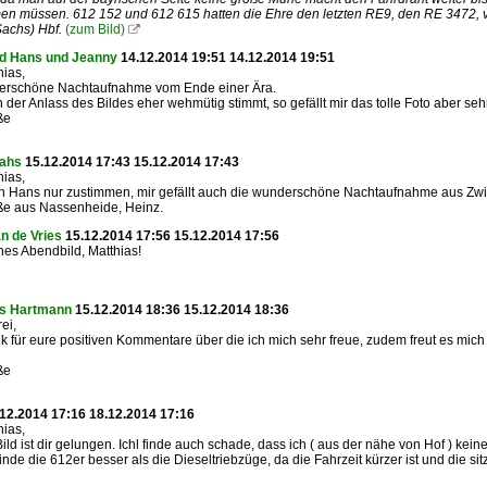
n müssen. 612 152 und 612 615 hatten die Ehre den letzten RE9, den RE 3472, vo
achs) Hbf.
(zum Bild)

d Hans und Jeanny
14.12.2014 19:51 14.12.2014 19:51
hias,
erschöne Nachtaufnahme vom Ende einer Ära.
der Anlass des Bildes eher wehmütig stimmt, so gefällt mir das tolle Foto aber sehr
ße
Lahs
15.12.2014 17:43 15.12.2014 17:43
hias,
ch Hans nur zustimmen, mir gefällt auch die wunderschöne Nachtaufnahme aus Zwi
ße aus Nassenheide, Heinz.
n de Vries
15.12.2014 17:56 15.12.2014 17:56
es Abendbild, Matthias!
as Hartmann
15.12.2014 18:36 15.12.2014 18:36
rei,
k für eure positiven Kommentare über die ich mich sehr freue, zudem freut es mic
ße
12.2014 17:16 18.12.2014 17:16
hias,
 Bild ist dir gelungen. Ichl finde auch schade, dass ich ( aus der nähe von Hof ) k
finde die 612er besser als die Dieseltriebzüge, da die Fahrzeit kürzer ist und die si