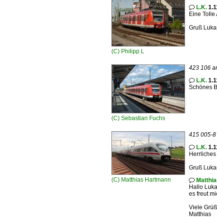
L.K.
1.1

Eine Tolle 
Gruß Luka
(C)
Philipp L
423 106 a
L.K.
1.1

Schönes Bil
(C)
Sebastian Fuchs
415 005-8 
L.K.
1.1

Herrliches 
Gruß Luka
(C)
Matthias Hartmann
Matthi

Hallo Luka
es freut m
Viele Grü
Matthias