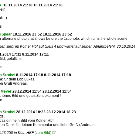
K.
10.11.2014 21:38 10.11.2014 21:38
ein
k ;-)
l!
g Spear
18.11.2016 23:52 18.11.2016 23:52
n alternate photo that shows before the 1st photo, which ruins the whole scene.
gen steht im Kölner Hbf auf Gleis 4 und wartet auf seinen Abfahrbefehl. 30.10.2014
1.2014 17:11 8.11.2014 17:11
ild, gefällt mir.
s
s Strobel
8.11.2014 17:18 8.11.2014 17:18
k für dein Lob Lukas,
en Gruß Andreas.
e Meyer
28.12.2014 11:54 28.12.2014 11:54
chönes Bild und gutes Zeitdokument !
ße
s Strobel
28.12.2014 18:23 28.12.2014 18:23
tte,
 das dir mein Bild vom Kölner Hbf
ielen Dank für deinen Kommentar und liebe Grüße Andreas.
423 250 in Köln HBF
(zum Bild)
