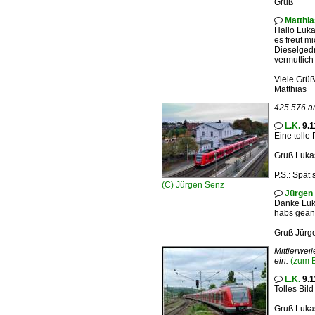
Gruß
Matthi

Hallo Luka
es freut m
Dieselgedr
vermutlich
Viele Grü
Matthias
425 576 a
L.K.
9.1

Eine tolle 
Gruß Luka
P.S.: Spät
(C)
Jürgen Senz
Jürgen

Danke Luk
habs geän
Gruß Jürg
Mittlerwei
ein.
(zum B
L.K.
9.1

Tolles Bil
Gruß Luka