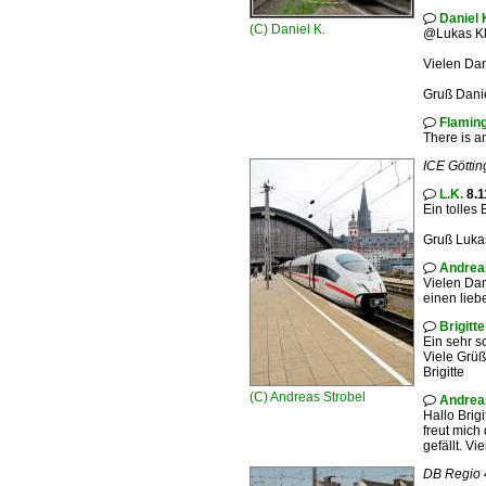
Daniel 

(C)
Daniel K.
@Lukas Kl
Vielen Dan
Gruß Danie
Flamin

There is a
ICE Göttin
L.K.
8.1

Ein tolles B
Gruß Luka
Andrea

Vielen Dan
einen lieb
Brigitt

Ein sehr s
Viele Grü
Brigitte
(C)
Andreas Strobel
Andrea

Hallo Brigi
freut mich
gefällt. V
DB Regio 