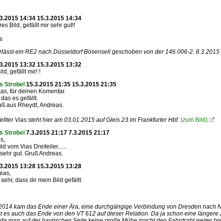
3.2015 14:34 15.3.2015 14:34
 Bild, gefällt mir sehr gut!!
s
lässt ein RE2 nach Düsseldorf Bösensell geschoben von der 146 006-2. 8.3.2015
3.2015 13:32 15.3.2015 13:32
d, gefällt mir! !
s Strobel
15.3.2015 21:35 15.3.2015 21:35
s, für deinen Komentar.
das es gefällt.
uß aus Rheydt, Andreas.
ellter Vias steht hier am 03.01.2015 auf Gleis 23 im Frankfurter Hbf.
(zum Bild)

s Strobel
7.3.2015 21:17 7.3.2015 21:17
s,
d vom Vias Dreiteiler......
r sehr gut. Gruß Andreas.
3.2015 13:28 15.3.2015 13:28
eas,
sehr, dass dir mein Bild gefällt.
2014 kam das Ende einer Ära, eine durchgängige Verbindung von Dresden nach Nü
t es auch das Ende von den VT 612 auf dieser Relation. Da ja schon eine längere Ze
, da man auf der bayrischen Seite keine große Mühe macht den Fahrdraht weiter bi