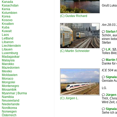
Kanada
Kasachstan
Gruß Luka
Kenia
Kolumbien
(C)
Gustav Richard
Korea
Kosovo
Kroatien
Am 28.03.1
Kuba
Kuwait
Stefan 

Laos
Schön, auch
Lettland
einen lieb
Libanon
Stefan
Liechtenstein
Litauen
L.K.
12.

(C)
Martin Schneider
Luxemburg
Tolles Bild
Madagaskar
Martin 

Malaysia
Danke für 
Marokko
Mazedonien
ICE 504 au
Mexiko
Moldawien
Signala

Monaco
Geniale A
Mongolei
Montenegro
LG.
Mosambik
Myanmar | Burma
Jürgen 

Namibia
(C)
Jürgen L.
THX, Chris
Neuseeland
Wird Zeit,
Niederlande
Nordkorea
Signala

Norwegen
Sehe ich a
Österreich