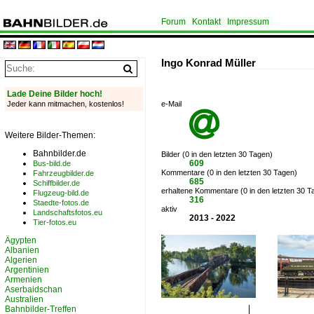
Forum
Kontakt
Impressum
Ingo Konrad Müller
Lade Deine Bilder hoch!
Jeder kann mitmachen, kostenlos!
e-Mail

Weitere Bilder-Themen:
Bahnbilder.de
Bilder (0 in den letzten 30 Tagen)
609
Bus-bild.de
Kommentare (0 in den letzten 30 Tagen)
Fahrzeugbilder.de
685
Schiffbilder.de
erhaltene Kommentare (0 in den letzten 30 T
Flugzeug-bild.de
316
Staedte-fotos.de
aktiv
Landschaftsfotos.eu
2013 - 2022
Tier-fotos.eu
Ägypten
Albanien
Algerien
Argentinien
Armenien
Aserbaidschan
Australien
Bahnbilder-Treffen