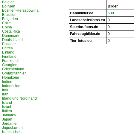
Belgien
Bolivien
Bilder
Bosnien-Herzegowina
Bahnbilder.de
609
Brasilien
Bulgarien
Landschaftsfotos.eu
0
Chile
Staedte-fotos.de
0
China
Costa Rica
Fahrzeugbilder.de
0
Dänemark
Deutschland
Tier-fotos.eu
0
Ecuador
Eritrea
Estland
Finnland
Frankreich
Georgien
Griechenland
Großbritannien
Hongkong
Indien
Indonesien
Irak
Iran
Irland und Nordirland
Island
Israel
Italien
Jamaika
Japan
Jordanien
Jugoslawien
Kambodscha