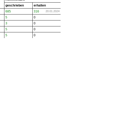
geschrieben
erhalten
685
316
20.01.2024
5
0
3
0
5
0
5
0