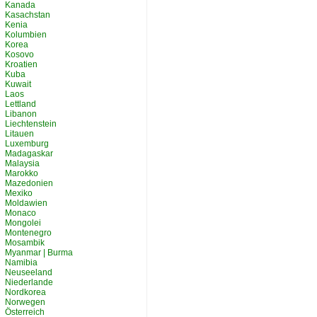
Kanada
Kasachstan
Kenia
Kolumbien
Korea
Kosovo
Kroatien
Kuba
Kuwait
Laos
Lettland
Libanon
Liechtenstein
Litauen
Luxemburg
Madagaskar
Malaysia
Marokko
Mazedonien
Mexiko
Moldawien
Monaco
Mongolei
Montenegro
Mosambik
Myanmar | Burma
Namibia
Neuseeland
Niederlande
Nordkorea
Norwegen
Österreich