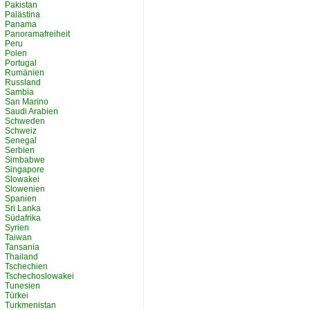
Pakistan
Palästina
Panama
Panoramafreiheit
Peru
Polen
Portugal
Rumänien
Russland
Sambia
San Marino
Saudi Arabien
Schweden
Schweiz
Senegal
Serbien
Simbabwe
Singapore
Slowakei
Slowenien
Spanien
Sri Lanka
Südafrika
Syrien
Taiwan
Tansania
Thailand
Tschechien
Tschechoslowakei
Tunesien
Türkei
Turkmenistan