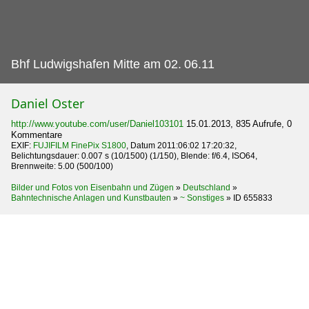
Bhf Ludwigshafen Mitte am 02.
06.11
Daniel Oster
http://www.youtube.com/user/Daniel103101
15.01.2013, 835 Aufrufe, 0
Kommentare
EXIF:
FUJIFILM FinePix S1800
, Datum 2011:06:02 17:20:32,
Belichtungsdauer: 0.007 s (10/1500) (1/150), Blende: f/6.4, ISO64,
Brennweite: 5.00 (500/100)
Bilder und Fotos von Eisenbahn und Zügen
»
Deutschland
»
Bahntechnische Anlagen und Kunstbauten
»
~ Sonstiges
»
ID 655833