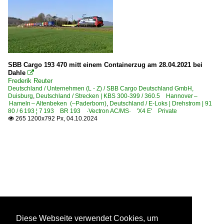
SBB Cargo 193 470 mitt einem Containerzug am 28.04.2021 bei
Dahle

Frederik Reuter
Deutschland / Unternehmen (L - Z) / SBB Cargo Deutschland GmbH,
Duisburg
,
Deutschland / Strecken | KBS 300-399 / 360.5 Hannover –
Hameln – Altenbeken (–Paderborn)
,
Deutschland / E-Loks | Drehstrom | 91
80 / 6 193 ¦ 7 193 BR 193 ·Vectron AC/MS· 'X4 E' Private
265 1200x792 Px, 04.10.2024

Diese Webseite verwendet Cookies, um