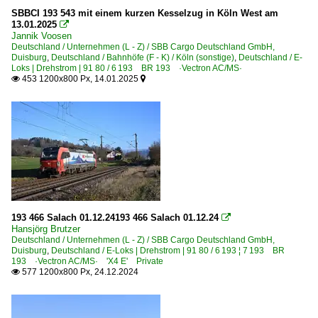
SBBCI 193 543 mit einem kurzen Kesselzug in Köln West am
13.01.2025

Jannik Voosen
Deutschland / Unternehmen (L - Z) / SBB Cargo Deutschland GmbH,
Duisburg
,
Deutschland / Bahnhöfe (F - K) / Köln (sonstige)
,
Deutschland / E-
Loks | Drehstrom | 91 80 / 6 193 BR 193 ·Vectron AC/MS·
453 1200x800 Px, 14.01.2025


193 466 Salach 01.12.24193 466 Salach 01.12.24

Hansjörg Brutzer
Deutschland / Unternehmen (L - Z) / SBB Cargo Deutschland GmbH,
Duisburg
,
Deutschland / E-Loks | Drehstrom | 91 80 / 6 193 ¦ 7 193 BR
193 ·Vectron AC/MS· 'X4 E' Private
577 1200x800 Px, 24.12.2024
