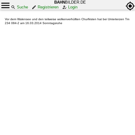
BAHN
BILDER.DE
Suche
Registrieren
Login
Vor dem Walensee und den teilweise wolkenverhüllten Churfirsten hat bei Unterterzen Tm
234 084-2 am 16.03.2014 Sonntagsruhe