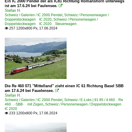
Ein IC 2000 Pendel der als IC81 Richtung Romanshorn unterwegs
ist am 17.6.24 bei Faulensee.

Stefan H.
Schweiz / Galerien / IC 2000 Pendel
,
Schweiz / Personenwagen /
Doppelstockwagen IC 2020
,
Schweiz / Personenwagen /
Doppelstockwagen IC 2020 Steuerwagen
257 1200x800 Px, 17.06.2024

Die Re 460 071 "Mittelland" zieht einen IC 61 Richtung Basel SBB
am 17.6.24 bei Fauelensee.

Stefan H.
Schweiz / Galerien / IC 2000 Pendel
,
Schweiz / E-Loks | 91 85 / 4 460 Re
460 ·SBB· mit Zügen
,
Schweiz / Personenwagen / Doppelstockwagen
IC 2020
233 1200x800 Px, 17.06.2024
