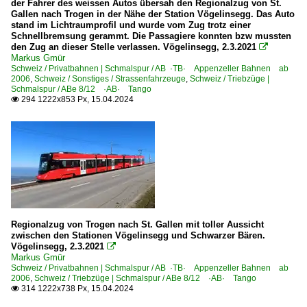
der Fahrer des weissen Autos übersah den Regionalzug von St.
Gallen nach Trogen in der Nähe der Station Vögelinsegg. Das Auto
stand im Lichtraumprofil und wurde vom Zug trotz einer
Schnellbremsung gerammt. Die Passagiere konnten bzw mussten
den Zug an dieser Stelle verlassen. Vögelinsegg, 2.3.2021

Markus Gmür
Schweiz / Privatbahnen | Schmalspur / AB ·TB· Appenzeller Bahnen ab
2006
,
Schweiz / Sonstiges / Strassenfahrzeuge
,
Schweiz / Triebzüge |
Schmalspur / ABe 8/12 ·AB· Tango
294 1222x853 Px, 15.04.2024

Regionalzug von Trogen nach St. Gallen mit toller Aussicht
zwischen den Stationen Vögelinsegg und Schwarzer Bären.
Vögelinsegg, 2.3.2021

Markus Gmür
Schweiz / Privatbahnen | Schmalspur / AB ·TB· Appenzeller Bahnen ab
2006
,
Schweiz / Triebzüge | Schmalspur / ABe 8/12 ·AB· Tango
314 1222x738 Px, 15.04.2024
