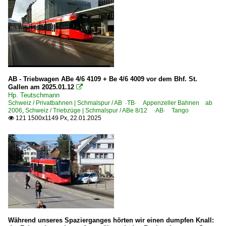
AB - Triebwagen ABe 4/6 4109 + Be 4/6 4009 vor dem Bhf. St.
Gallen am 2025.01.12

Hp. Teutschmann
Schweiz / Privatbahnen | Schmalspur / AB ·TB· Appenzeller Bahnen ab
2006
,
Schweiz / Triebzüge | Schmalspur / ABe 8/12 ·AB· Tango
121 1500x1149 Px, 22.01.2025

Während unseres Spazierganges hörten wir einen dumpfen Knall: