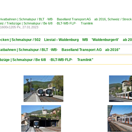
Privatbahnen | Schmalspur / BLT ·WB· Baselland Transport AG ab 2016
,
Schweiz / Strec
iz / Triebzüge | Schmalspur / Be 6/8 ·BLT-WB·FLP· Tramlink
1600x1205 Px, 27.01.2023
trecken | Schmalspur / 502 Liestal – Waldenburg WB 'Waldenburgerli' ab 2
rivatbahnen | Schmalspur / BLT ·WB· Baselland Transport AG ab 2016"
riebzüge | Schmalspur / Be 6/8 ·BLT-WB·FLP· Tramlink"