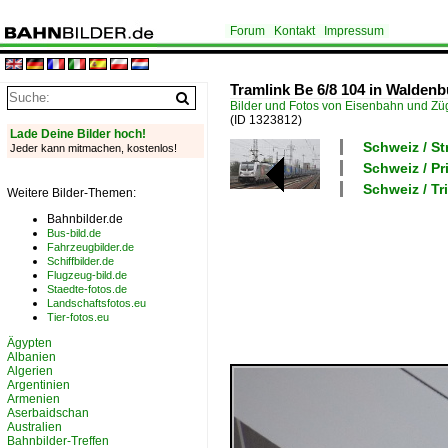
Forum
Kontakt
Impressum
Tramlink Be 6/8 104 in Waldenb
Bilder und Fotos von Eisenbahn und Z
(ID 1323812)
Lade Deine Bilder hoch!
Schweiz / S
Jeder kann mitmachen, kostenlos!
Schweiz / P
Schweiz / T
Weitere Bilder-Themen:
Bahnbilder.de
Bus-bild.de
Fahrzeugbilder.de
Schiffbilder.de
Flugzeug-bild.de
Staedte-fotos.de
Landschaftsfotos.eu
Tier-fotos.eu
Ägypten
Albanien
Algerien
Argentinien
Armenien
Aserbaidschan
Australien
Bahnbilder-Treffen