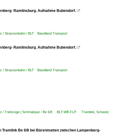
ampenberg- Ramlinsburg. Aufnahme Bubendorf.

z / Strassenbahn / BLT Baselland Transport
ampenberg- Ramlinsburg. Aufnahme Bubendorf.

z / Strassenbahn / BLT Baselland Transport
z / Triebzüge | Schmalspur / Be 6/8 ·BLT-WB·FLP· Tramlink
,
Schweiz
Ein Tramlink Be 6/8 bei Bärenmatten zwischen Lampenberg-