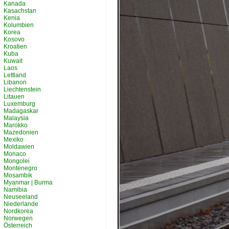
Kanada
Kasachstan
Kenia
Kolumbien
Korea
Kosovo
Kroatien
Kuba
Kuwait
Laos
Lettland
Libanon
Liechtenstein
Litauen
Luxemburg
Madagaskar
Malaysia
Marokko
Mazedonien
Mexiko
Moldawien
Monaco
Mongolei
Montenegro
Mosambik
Myanmar | Burma
Namibia
Neuseeland
Niederlande
Nordkorea
Norwegen
Österreich