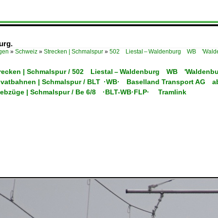
urg.
ügen
»
Schweiz
»
Strecken | Schmalspur
»
502 Liestal – Waldenburg WB 'Walde
trecken | Schmalspur / 502 Liestal – Waldenburg WB 'Waldenbu
rivatbahnen | Schmalspur / BLT ·WB· Baselland Transport AG a
riebzüge | Schmalspur / Be 6/8 ·BLT-WB·FLP· Tramlink