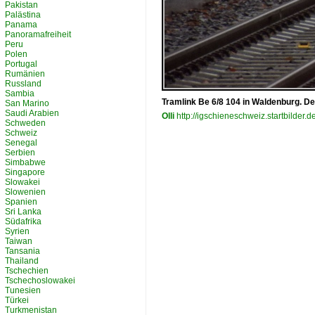
Pakistan
Palästina
Panama
Panoramafreiheit
Peru
Polen
Portugal
Rumänien
Russland
Sambia
Tramlink Be 6/8 104 in Waldenburg. D
San Marino
Saudi Arabien
Olli
http://igschieneschweiz.startbilder.d
Schweden
Schweiz
Senegal
Serbien
Simbabwe
Singapore
Slowakei
Slowenien
Spanien
Sri Lanka
Südafrika
Syrien
Taiwan
Tansania
Thailand
Tschechien
Tschechoslowakei
Tunesien
Türkei
Turkmenistan