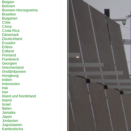
Belgien
Bolivien
Bosnien-Herzegowina
Brasilien
Bulgarien
Chile
China
Costa Rica
Dänemark
Deutschland
Ecuador
Eritrea
Estland
Finnland
Frankreich
Georgien
Griechenland
Großbritannien
Hongkong
Indien
Indonesien
Irak
Iran
Irland und Nordirland
Island
Israel
Italien
Jamaika
Japan
Jordanien
Jugoslawien
Kambodscha