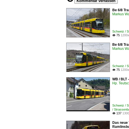
Kommentar verfassen
Be 6/8 Tr
Markus W
Schweiz / 
75
1200x

Be 6/8 Tr
Markus W
Schweiz / 
75
1200x

WB / BLT 
Hp. Teuts
Schweiz / 
/ Strassen
137
1300

Das neue 
Ramlinsbu