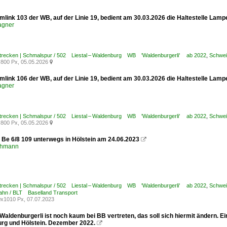
amlink 103 der WB, auf der Linie 19, bedient am 30.03.2026 die Haltestelle L
agner
Strecken | Schmalspur / 502 Liestal – Waldenburg WB 'Waldenburgerli' ab 2022
,
Schwei
800 Px, 05.05.2026

amlink 106 der WB, auf der Linie 19, bedient am 30.03.2026 die Haltestelle L
agner
Strecken | Schmalspur / 502 Liestal – Waldenburg WB 'Waldenburgerli' ab 2022
,
Schwei
800 Px, 05.05.2026

- Be 6/8 109 unterwegs in Hölstein am 24.06.2023

chmann
Strecken | Schmalspur / 502 Liestal – Waldenburg WB 'Waldenburgerli' ab 2022
,
Schwei
bahn / BLT Baselland Transport
x1010 Px, 07.07.2023
Waldenburgerli ist noch kaum bei BB vertreten, das soll sich hiermit ändern. 
rg und Hölstein. Dezember 2022.
