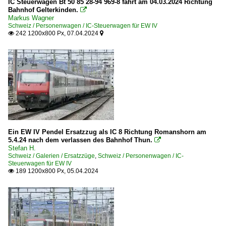
IC Steuerwagen Bt 50 85 28-94 969-8 fährt am 04.03.2024 Richtung
Bahnhof Gelterkinden.

Markus Wagner
Schweiz / Personenwagen / IC-Steuerwagen für EW IV
242 1200x800 Px, 07.04.2024


Ein EW IV Pendel Ersatzzug als IC 8 Richtung Romanshorn am
5.4.24 nach dem verlassen des Bahnhof Thun.

Stefan H.
Schweiz / Galerien / Ersatzzüge
,
Schweiz / Personenwagen / IC-
Steuerwagen für EW IV
189 1200x800 Px, 05.04.2024
