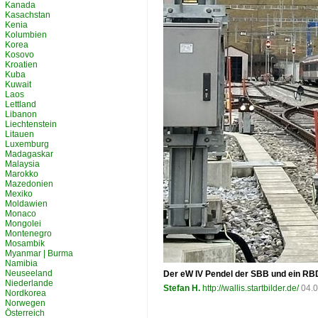
Kanada
Kasachstan
Kenia
Kolumbien
Korea
Kosovo
Kroatien
Kuba
Kuwait
Laos
Lettland
Libanon
Liechtenstein
Litauen
Luxemburg
Madagaskar
Malaysia
Marokko
Mazedonien
Mexiko
Moldawien
Monaco
Mongolei
Montenegro
Mosambik
Myanmar | Burma
Namibia
Neuseeland
Der eW IV Pendel der SBB und ein RB
Niederlande
Stefan H.
http://wallis.startbilder.de/
04.0
Nordkorea
Norwegen
Österreich