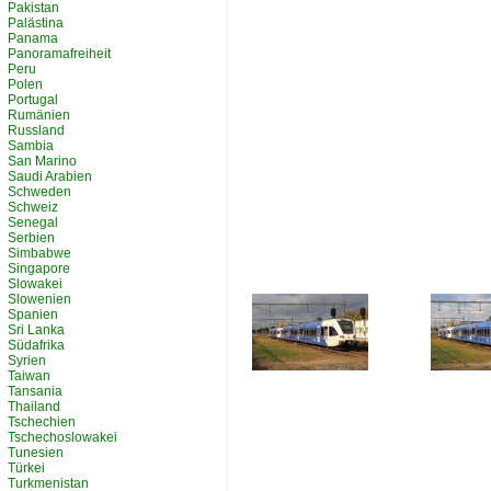
Pakistan
Palästina
Panama
Panoramafreiheit
Peru
Polen
Portugal
Rumänien
Russland
Sambia
San Marino
Saudi Arabien
Schweden
Schweiz
Senegal
Serbien
Simbabwe
Singapore
Slowakei
Slowenien
Spanien
Sri Lanka
Südafrika
Syrien
Taiwan
Tansania
Thailand
Tschechien
Tschechoslowakei
Tunesien
Türkei
Turkmenistan