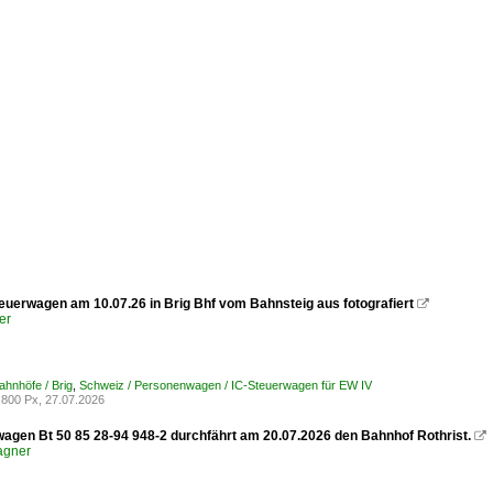
euerwagen am 10.07.26 in Brig Bhf vom Bahnsteig aus fotografiert

er
ahnhöfe / Brig
,
Schweiz / Personenwagen / IC-Steuerwagen für EW IV
800 Px, 27.07.2026
wagen Bt 50 85 28-94 948-2 durchfährt am 20.07.2026 den Bahnhof Rothrist.

agner