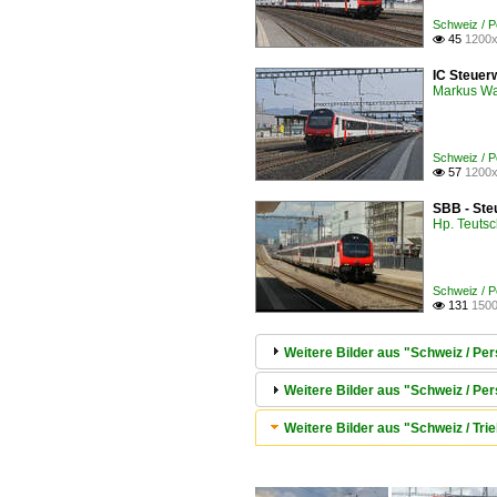
Schweiz / 
45
1200x

IC Steuer
Markus W
Schweiz / 
57
1200x

SBB - Steu
Hp. Teuts
Schweiz / 
131
1500

Weitere Bilder aus "Schweiz / Pe
Weitere Bilder aus "Schweiz / Pe
Weitere Bilder aus "Schweiz / 