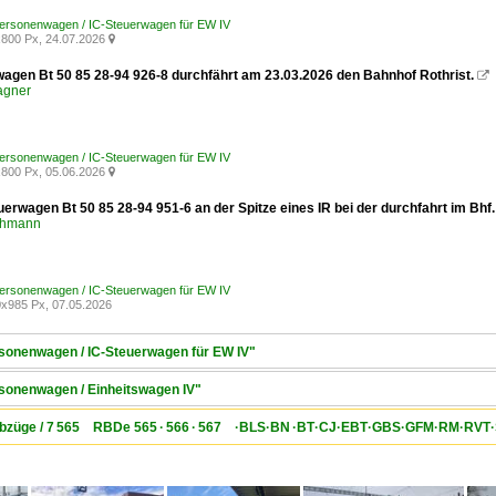
Personenwagen / IC-Steuerwagen für EW IV
800 Px, 24.07.2026

wagen Bt 50 85 28-94 926-8 durchfährt am 23.03.2026 den Bahnhof Rothrist.

agner
Personenwagen / IC-Steuerwagen für EW IV
800 Px, 05.06.2026

erwagen Bt 50 85 28-94 951-6 an der Spitze eines IR bei der durchfahrt im Bhf.
chmann
Personenwagen / IC-Steuerwagen für EW IV
x985 Px, 07.05.2026
rsonenwagen / IC-Steuerwagen für EW IV"
rsonenwagen / Einheitswagen IV"
Triebzüge / 7 565 RBDe 565 · 566 · 567 ·BLS·BN ·BT·CJ·EBT·GBS·GFM·RM·R