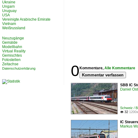
Ukraine
Ungarn
Uruguay
USA
Vereinigte Arabische Emirate
Vietnam
Weißrussland
Neuzugänge
Gemälde
Modellbahn
Virtual Reality
Gemischtes
Fotostellen
Zeitachse
0
Kommentare,
Alle Kommentare
Datenschutzerklärung
Kommentar verfassen
SBB IC St
Daniel Ost
Schweiz / B
32
1200x

IC Steuer
Markus W