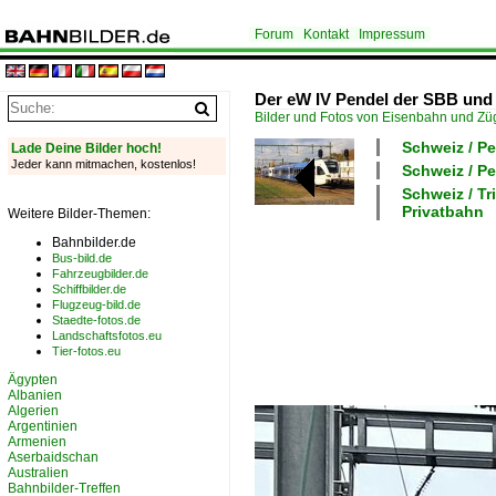
Forum
Kontakt
Impressum
Der eW IV Pendel der SBB und
Bilder und Fotos von Eisenbahn und Z
Schweiz / P
Lade Deine Bilder hoch!
Jeder kann mitmachen, kostenlos!
Schweiz / P
Schweiz / 
Privatbahn
Weitere Bilder-Themen:
Bahnbilder.de
Bus-bild.de
Fahrzeugbilder.de
Schiffbilder.de
Flugzeug-bild.de
Staedte-fotos.de
Landschaftsfotos.eu
Tier-fotos.eu
Ägypten
Albanien
Algerien
Argentinien
Armenien
Aserbaidschan
Australien
Bahnbilder-Treffen