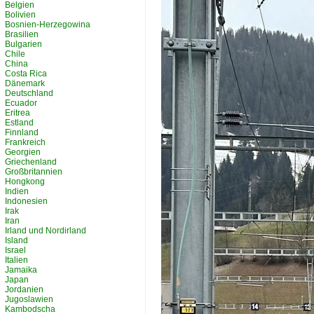
Belgien
Bolivien
Bosnien-Herzegowina
Brasilien
Bulgarien
Chile
China
Costa Rica
Dänemark
Deutschland
Ecuador
Eritrea
Estland
Finnland
Frankreich
Georgien
Griechenland
Großbritannien
Hongkong
Indien
Indonesien
Irak
Iran
Irland und Nordirland
Island
Israel
Italien
Jamaika
Japan
Jordanien
Jugoslawien
Kambodscha