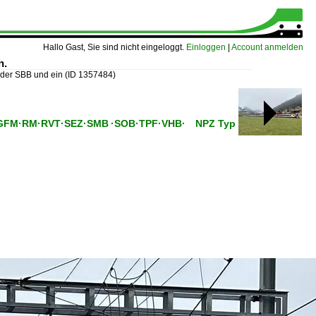
Hallo Gast, Sie sind nicht eingeloggt.
Einloggen
|
Account anmelden
n.
 der SBB und ein
(ID 1357484)
GBS·GFM·RM·RVT·SEZ·SMB ·SOB·TPF·VHB· NPZ Typ