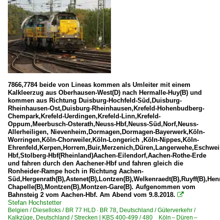
7866,7784 beide von Lineas kommen als Umleiter mit einem
Kalkleerzug aus Oberhausen-West(D) nach Hermalle-Huy(B) und
kommen aus Richtung Duisburg-Hochfeld-Süd,Duisburg-
Rheinhausen-Ost,Duisburg-Rheinhausen,Krefeld-Hohenbudberg-
Chempark,Krefeld-Uerdingen,Krefeld-Linn,Krefeld-
Oppum,Meerbusch-Osterath,Neuss-Hbf,Neuss-Süd,Norf,Neuss-
Allerheiligen, Nievenheim,Dormagen,Dormagen-Bayerwerk,Köln-
Worringen,Köln-Chorweiler,Köln-Longerich ,Köln-Nippes,Köln-
Ehrenfeld,Kerpen,Horrem,Buir,Merzenich,Düren,Langerwehe,Eschweil
Hbf,Stolberg-Hbf(Rheinland)Aachen-Eilendorf,Aachen-Rothe-Erde
und fahren durch den Aachener-Hbf und fahren gleich die
Ronheider-Rampe hoch in Richtung Aachen-
Süd,Hergenrath(B),Astenet(B),Lontzen(B),Welkenraedt(B),Ruyff(B),Henr
Chapelle(B),Montzen(B),Montzen-Gare(B). Aufgenommen vom
Bahnsteig 2 vom Aachen-Hbf. Am Abend vom 9.8.2018.

Stefan Hochstetter
Belgien / Dieselloks / BR 77 HLD · BR 78
,
Deutschland / Güterverkehr /
Kalkzüge
,
Deutschland / Strecken | KBS 400-499 / 480 Köln – Düren –