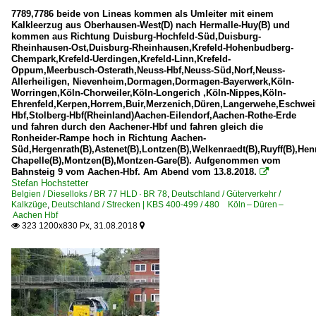
7789,7786 beide von Lineas kommen als Umleiter mit einem
Kalkleerzug aus Oberhausen-West(D) nach Hermalle-Huy(B) und
kommen aus Richtung Duisburg-Hochfeld-Süd,Duisburg-
Rheinhausen-Ost,Duisburg-Rheinhausen,Krefeld-Hohenbudberg-
Chempark,Krefeld-Uerdingen,Krefeld-Linn,Krefeld-
Oppum,Meerbusch-Osterath,Neuss-Hbf,Neuss-Süd,Norf,Neuss-
Allerheiligen, Nievenheim,Dormagen,Dormagen-Bayerwerk,Köln-
Worringen,Köln-Chorweiler,Köln-Longerich ,Köln-Nippes,Köln-
Ehrenfeld,Kerpen,Horrem,Buir,Merzenich,Düren,Langerwehe,Eschweil
Hbf,Stolberg-Hbf(Rheinland)Aachen-Eilendorf,Aachen-Rothe-Erde
und fahren durch den Aachener-Hbf und fahren gleich die
Ronheider-Rampe hoch in Richtung Aachen-
Süd,Hergenrath(B),Astenet(B),Lontzen(B),Welkenraedt(B),Ruyff(B),Henr
Chapelle(B),Montzen(B),Montzen-Gare(B). Aufgenommen vom
Bahnsteig 9 vom Aachen-Hbf. Am Abend vom 13.8.2018.

Stefan Hochstetter
Belgien / Dieselloks / BR 77 HLD · BR 78
,
Deutschland / Güterverkehr /
Kalkzüge
,
Deutschland / Strecken | KBS 400-499 / 480 Köln – Düren –
Aachen Hbf
323 1200x830 Px, 31.08.2018

