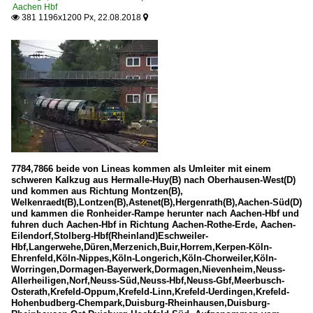
Aachen Hbf
381 1196x1200 Px, 22.08.2018


7784,7866 beide von Lineas kommen als Umleiter mit einem
schweren Kalkzug aus Hermalle-Huy(B) nach Oberhausen-West(D)
und kommen aus Richtung Montzen(B),
Welkenraedt(B),Lontzen(B),Astenet(B),Hergenrath(B),Aachen-Süd(D)
und kammen die Ronheider-Rampe herunter nach Aachen-Hbf und
fuhren duch Aachen-Hbf in Richtung Aachen-Rothe-Erde, Aachen-
Eilendorf,Stolberg-Hbf(Rheinland)Eschweiler-
Hbf,Langerwehe,Düren,Merzenich,Buir,Horrem,Kerpen-Köln-
Ehrenfeld,Köln-Nippes,Köln-Longerich,Köln-Chorweiler,Köln-
Worringen,Dormagen-Bayerwerk,Dormagen,Nievenheim,Neuss-
Allerheiligen,Norf,Neuss-Süd,Neuss-Hbf,Neuss-Gbf,Meerbusch-
Osterath,Krefeld-Oppum,Krefeld-Linn,Krefeld-Uerdingen,Krefeld-
Hohenbudberg-Chempark,Duisburg-Rheinhausen,Duisburg-