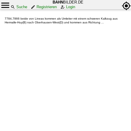
BAHN
BILDER.DE
Suche
Registrieren
Login
7784,7866 beide von Lineas kommen als Umleiter mit einem schweren Kalkzug aus
Hermalle-Huy(B) nach Oberhausen-West(D) und kommen aus Richtung ...