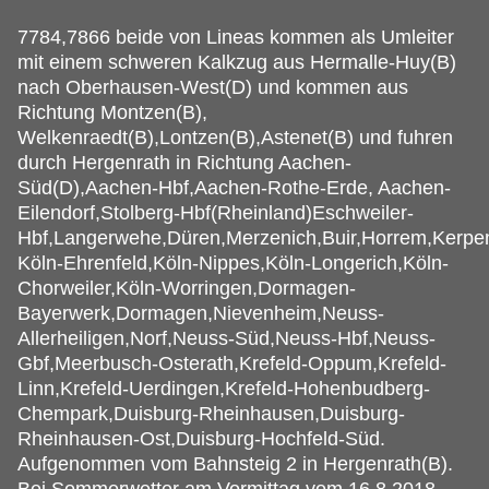
7784,7866 beide von Lineas kommen als Umleiter
mit einem schweren Kalkzug aus Hermalle-Huy(B)
nach Oberhausen-West(D) und kommen aus
Richtung Montzen(B),
Welkenraedt(B),Lontzen(B),Astenet(B) und fuhren
durch Hergenrath in Richtung Aachen-
Süd(D),Aachen-Hbf,Aachen-Rothe-Erde, Aachen-
Eilendorf,Stolberg-Hbf(Rheinland)Eschweiler-
Hbf,Langerwehe,Düren,Merzenich,Buir,Horrem,Kerpe
Köln-Ehrenfeld,Köln-Nippes,Köln-Longerich,Köln-
Chorweiler,Köln-Worringen,Dormagen-
Bayerwerk,Dormagen,Nievenheim,Neuss-
Allerheiligen,Norf,Neuss-Süd,Neuss-Hbf,Neuss-
Gbf,Meerbusch-Osterath,Krefeld-Oppum,Krefeld-
Linn,Krefeld-Uerdingen,Krefeld-Hohenbudberg-
Chempark,Duisburg-Rheinhausen,Duisburg-
Rheinhausen-Ost,Duisburg-Hochfeld-Süd.
Aufgenommen vom Bahnsteig 2 in Hergenrath(B).
Bei Sommerwetter am Vormittag vom 16.8.2018.