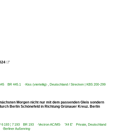
2024

 445 BR 445.1 ·Kiss (vierteilig)·
,
Deutschland / Strecken | KBS 200-299
 nächsten Morgen nicht nur mit dem passenden Gleis sondern
durch Berlin Schönefeld in Richtung Grünauer Kreuz. Berlin
0 / 6 193 ¦ 7 193 BR 193 ·Vectron AC/MS· 'X4 E' Private
,
Deutschland
 ·Berliner Außenring·