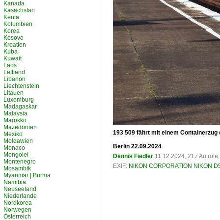
Kanada
Kasachstan
Kenia
Kolumbien
Korea
Kosovo
Kroatien
Kuba
Kuwait
Laos
Lettland
Libanon
Liechtenstein
Litauen
Luxemburg
Madagaskar
Malaysia
Marokko
Mazedonien
193 509 fährt mit einem Containerzug 
Mexiko
Moldawien
Berlin 22.09.2024
Monaco
Mongolei
Dennis Fiedler
11.12.2024, 217 Aufruf
Montenegro
EXIF:
NIKON CORPORATION NIKON D
Mosambik
Myanmar | Burma
Namibia
Neuseeland
Niederlande
Nordkorea
Norwegen
Österreich