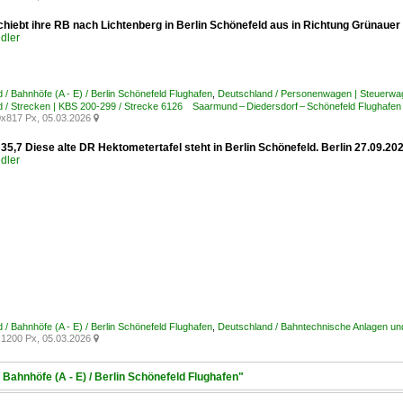
chiebt ihre RB nach Lichtenberg in Berlin Schönefeld aus in Richtung Grünauer 
dler
 / Bahnhöfe (A - E) / Berlin Schönefeld Flughafen
,
Deutschland / Personenwagen | Steuerwa
 / Strecken | KBS 200-299 / Strecke 6126 Saarmund – Diedersdorf – Schönefeld Flughafen –
x817 Px, 05.03.2026

35,7 Diese alte DR Hektometertafel steht in Berlin Schönefeld. Berlin 27.09.20
dler
 / Bahnhöfe (A - E) / Berlin Schönefeld Flughafen
,
Deutschland / Bahntechnische Anlagen und
1200 Px, 05.03.2026

 Bahnhöfe (A - E) / Berlin Schönefeld Flughafen"