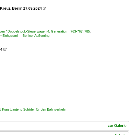
Kreuz. Berlin 27.09.2024

gen / Doppelstock-Steuerwagen 4. Generation 763-767, 785
,
 Eichgestell ·Berliner Außenring·
24

 Kunstbauten / Schilder für den Bahnverkehr
zur Galerie