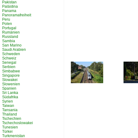
Pakistan
Palästina
Panama
Panoramafreiheit
Peru
Polen
Portugal
Rumänien
Russland
Sambia
San Marino
Saudi Arabien
Schweden
Schweiz
Senegal
Serbien
Simbabwe
Singapore
Slowakei
Slowenien
Spanien
Sri Lanka
Südafrika
Syrien
Taiwan
Tansania
Thailand
Tschechien
Tschechoslowakei
Tunesien
Türkei
Turkmenistan