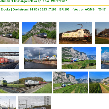
rnehmen / LTG Cargo Polska sp. z o.o., Warszawa"
/ E-Loks | Drehstrom | 91 80 / 6 193 ¦ 7 193 BR 193 ·Vectron AC/MS· 'X4 E' 