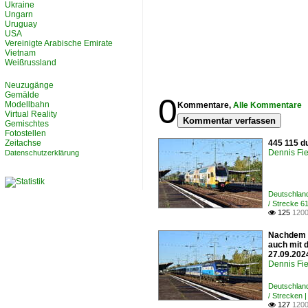
Ukraine
Ungarn
Uruguay
USA
Vereinigte Arabische Emirate
Vietnam
Weißrussland
Neuzugänge
Gemälde
0
Modellbahn
Kommentare,
Alle Kommentare
Virtual Reality
Kommentar verfassen
Gemischtes
Fotostellen
Zeitachse
445 115 d
Dennis Fie
Datenschutzerklärung
Deutschland
/ Strecke 6
125
1200

Nachdem d
auch mit d
27.09.202
Dennis Fie
Deutschland
/ Strecken 
127
1200
