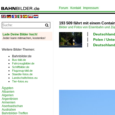
Forum
Kontakt
Impressum
193 509 fährt mit einem Contai
Bilder und Fotos von Eisenbahn und Z
Deutschland 
Lade Deine Bilder hoch!
Jeder kann mitmachen, kostenlos!
Polen / Unt
Deutschland
Weitere Bilder-Themen:
Bahnbilder.de
Bus-bild.de
Fahrzeugbilder.de
Schiffbilder.de
Flugzeug-bild.de
Staedte-fotos.de
Landschaftsfotos.eu
Tier-fotos.eu
Ägypten
Albanien
Algerien
Argentinien
Armenien
Aserbaidschan
Australien
Bahnbilder-Treffen