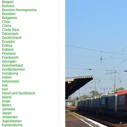
Belgien
Bolivien
Bosnien-Herzegowina
Brasilien
Bulgarien
Chile
China
Costa Rica
Dänemark
Deutschland
Ecuador
Eritrea
Estland
Finnland
Frankreich
Georgien
Griechenland
Großbritannien
Hongkong
Indien
Indonesien
Irak
Iran
Irland und Nordirland
Island
Israel
Italien
Jamaika
Japan
Jordanien
Jugoslawien
Kambodscha