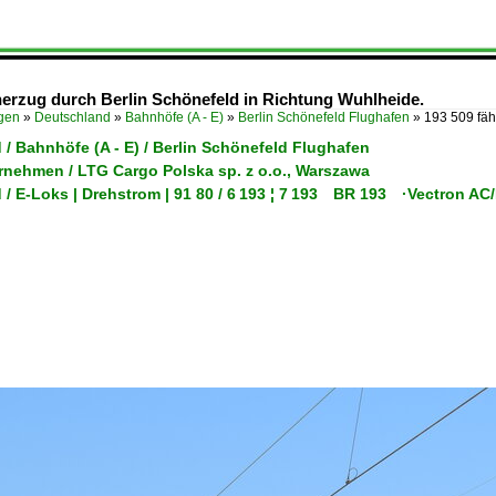
nerzug durch Berlin Schönefeld in Richtung Wuhlheide.
ügen
»
Deutschland
»
Bahnhöfe (A - E)
»
Berlin Schönefeld Flughafen
»
193 509 fäh
/ Bahnhöfe (A - E) / Berlin Schönefeld Flughafen
ernehmen / LTG Cargo Polska sp. z o.o., Warszawa
 / E-Loks | Drehstrom | 91 80 / 6 193 ¦ 7 193 BR 193 ·Vectron A