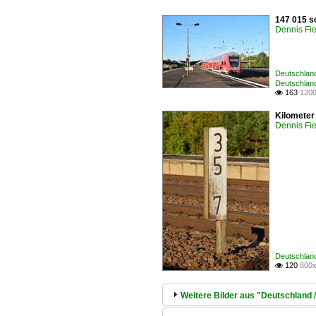
147 015 s
Dennis Fie
Deutschland
Deutschland
163
1200

Kilometer 
Dennis Fie
Deutschland
120
800x

Weitere Bilder aus "Deutschland /