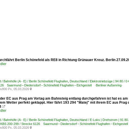
urchfährt Berlin Schönefeld als RE8 in Richtung Grünauer Kreuz. Berlin 27.09.
dler
 / Bahnhöfe (A - E) / Berlin Schönefeld Flughafen
,
Deutschland / Elektrotriebzüge | 94 80 / 0
126 Saarmund – Diedersdorf – Schönefeld Flughafen – Eichgestell ·Berliner Außenring·
x800 Px, 05.03.2026

er EC aus Prag am Vortag am Bahnsteig entlang durchgefahren ist hat es am
em Wetter perfekt geklappt. Hier fährt 193 294 "Matej" mit ihrem EC aus Prag 
4

dler
 / Bahnhöfe (A - E) / Berlin Schönefeld Flughafen
,
Deutschland / E-Loks | Drehstrom | 91 8
| KBS 200-299 / Strecke 6126 Saarmund – Diedersdorf – Schönefeld Flughafen – Eichgestell
x800 Px, 05.03.2026
