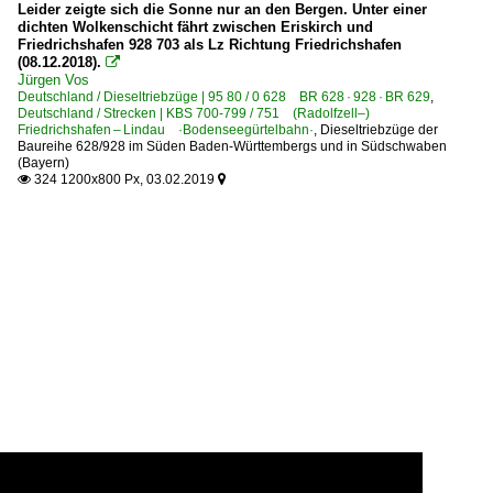
Leider zeigte sich die Sonne nur an den Bergen. Unter einer
dichten Wolkenschicht fährt zwischen Eriskirch und
Friedrichshafen 928 703 als Lz Richtung Friedrichshafen
(08.12.2018).

Jürgen Vos
Deutschland / Dieseltriebzüge | 95 80 / 0 628 BR 628 · 928 · BR 629
,
Deutschland / Strecken | KBS 700-799 / 751 (Radolfzell–)
Friedrichshafen – Lindau ·Bodenseegürtelbahn·
,
Dieseltriebzüge der
Baureihe 628/928 im Süden Baden-Württembergs und in Südschwaben
(Bayern)
324 1200x800 Px, 03.02.2019

