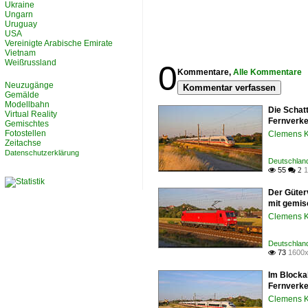
Ukraine
Ungarn
Uruguay
USA
Vereinigte Arabische Emirate
Vietnam
Weißrussland
0
Kommentare,
Alle Kommentare
Neuzugänge
Kommentar verfassen
Gemälde
Modellbahn
Die Schat
Virtual Reality
Fernverke
Gemischtes
Fotostellen
Clemens K
Zeitachse
Datenschutzerklärung
Deutschland
55
1

 2
Der Güter
mit gemisc
Clemens K
Deutschland
73
1600x

Im Blocka
Fernverke
Clemens K