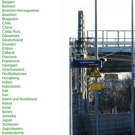
Belgien
Bolivien
Bosnien-Herzegowina
Brasilien
Bulgarien
Chile
China
Costa Rica
Dänemark
Deutschland
Ecuador
Eritrea
Estland
Finnland
Frankreich
Georgien
Griechenland
Großbritannien
Hongkong
Indien
Indonesien
Irak
Iran
Irland und Nordirland
Island
Israel
Italien
Jamaika
Japan
Jordanien
Jugoslawien
Kambodscha