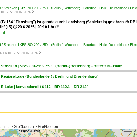
 / Strecken | KBS 200-299 / 250 (Berlin–) Wittenberg – Bitterfeld – Halle
,
Deutschland / Elek
1015 Px, 30.07.2026

 (Tz 154 "Flensburg") ist gerade durch Landsberg (Saalekreis) gefahren. 🧰 DB
Hbf [+5] 🕓 20.6.2025 | 20:10 Uhr

ral
 / Strecken | KBS 200-299 / 250 (Berlin–) Wittenberg – Bitterfeld – Halle
,
Deutschland / Elek
600x1015 Px, 30.07.2026

 Strecken | KBS 200-299 / 250 (Berlin–) Wittenberg – Bitterfeld – Halle"
/ Regionalzüge (Bundesländer) / Berlin und Brandenburg"
/ E-Loks | konventionell / 6 112 BR 112.1 DR 212"
läming > Großbeeren > Großbeeren