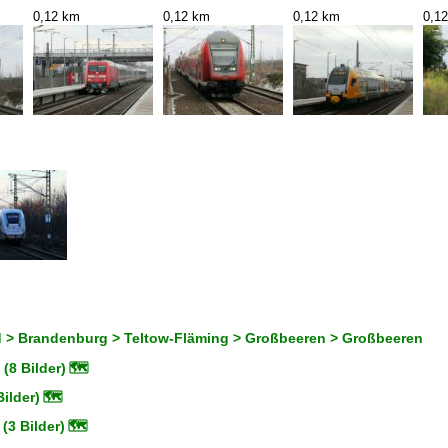
0,12 km
0,12 km
0,12 km
0,1
 > Brandenburg > Teltow-Fläming > Großbeeren > Großbeeren
(8 Bilder)
🗺
ilder)
🗺
(3 Bilder)
🗺