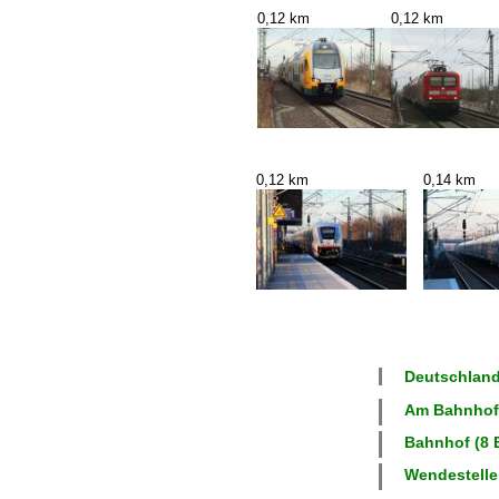
0,12 km
0,12 km
0,12 km
0,14 km
Deutschland
Am Bahnhof 
Bahnhof (8 B
Wendestelle 