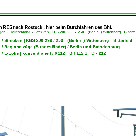
n RE5 nach Rostock , hier beim Durchfahren des Bhf.
ügen
»
Deutschland
»
Strecken | KBS 200-299
»
250 (Berlin–) Wittenberg – Bitterfe
/ Strecken | KBS 200-299 / 250 (Berlin–) Wittenberg – Bitterfeld –
 / Regionalzüge (Bundesländer) / Berlin und Brandenburg
 / E-Loks | konventionell / 6 112 BR 112.1 DR 212