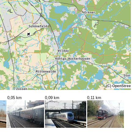
(C) OpenStreetMa
0,05 km
0,09 km
0,11 km