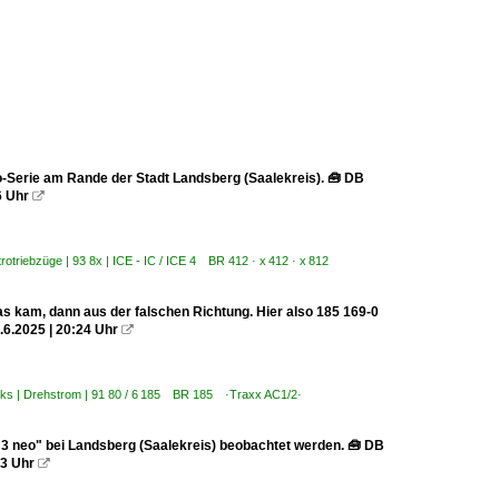
o-Serie am Rande der Stadt Landsberg (Saalekreis). 🧰 DB
6 Uhr

rotriebzüge | 93 8x | ICE - IC / ICE 4 BR 412 · x 412 · x 812
s kam, dann aus der falschen Richtung. Hier also 185 169-0
.6.2025 | 20:24 Uhr

oks | Drehstrom | 91 80 / 6 185 BR 185 ·Traxx AC1/2·
 3 neo" bei Landsberg (Saalekreis) beobachtet werden. 🧰 DB
13 Uhr
