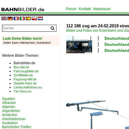
Forum
Kontakt
Impressum
112 186 zog am 24.02.2019 eine
Bilder und Fotos von Eisenbahn und Z
Deutschland 
Lade Deine Bilder hoch!
Jeder kann mitmachen, kostenlos!
Deutschland
Deutschland
Weitere Bilder-Themen:
Bahnbilder.de
Bus-bild.de
Fahrzeugbilder.de
Schiffbilder.de
Flugzeug-bild.de
Staedte-fotos.de
Landschaftsfotos.eu
Tier-fotos.eu
Ägypten
Albanien
Algerien
Argentinien
Armenien
Aserbaidschan
Australien
Bahnbilder-Treffen