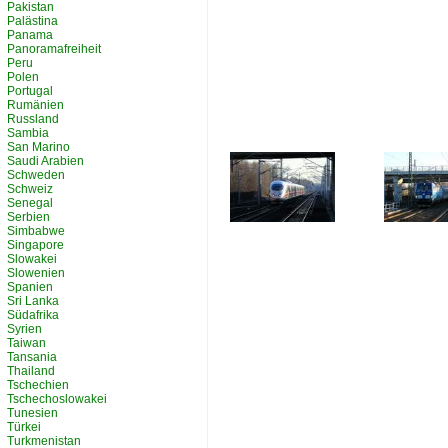
Pakistan
Palästina
Panama
Panoramafreiheit
Peru
Polen
Portugal
Rumänien
Russland
Sambia
San Marino
Saudi Arabien
Schweden
Schweiz
Senegal
Serbien
Simbabwe
Singapore
Slowakei
Slowenien
Spanien
Sri Lanka
Südafrika
Syrien
Taiwan
Tansania
Thailand
Tschechien
Tschechoslowakei
Tunesien
Türkei
Turkmenistan