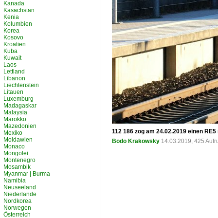
Kanada
Kasachstan
Kenia
Kolumbien
Korea
Kosovo
Kroatien
Kuba
Kuwait
Laos
Lettland
Libanon
Liechtenstein
Litauen
Luxemburg
Madagaskar
Malaysia
Marokko
Mazedonien
112 186 zog am 24.02.2019 einen RE5 
Mexiko
Moldawien
Bodo Krakowsky
14.03.2019, 425 Aufr
Monaco
Mongolei
Montenegro
Mosambik
Myanmar | Burma
Namibia
Neuseeland
Niederlande
Nordkorea
Norwegen
Österreich