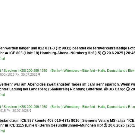
ten werden länger und 812 031-3 (Tz 9031) beendet die fernverkehrslastige Fot
hr 🚝 ICE 803 (Linie 18) Hamburg-Altona–Nürnberg Hbf [+5] 🕓 20.6.2025 | 20:4
ral
 / Strecken | KBS 200-299 / 250 (Berlin–) Wittenberg – Bitterfeld – Halle
,
Deutschland / Elekt
600x1015 Px, 30.07.2026

verkehr war am Abend des zweitlängsten Tages im Jahr sehr spärlich. Wenn wa
hter Ladung bei Landsberg (Saalekreis) Richtung Bitterfeld. 🧰 DB Cargo 🕓 20
ral
 / Strecken | KBS 200-299 / 250 (Berlin–) Wittenberg – Bitterfeld – Halle
,
Deutschland / E-L
915 Px, 30.07.2026

bstand zum ICE 937 konnte 408 016-4 (Tz 8016 | Siemens Velaro MS) alias "ICE
hr 🚝 ICE 1115 (Linie 8) Berlin Gesundbrunnen–München Hbf 🕓 20.6.2025 | 20:
ral