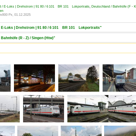
 / E-Loks | Drehstrom | 91 80 / 6 101 BR 101 Lokportraits
,
Deutschland / Bahnhöfe (F - 
ten
x800 Px, 01.12.2025
/ E-Loks | Drehstrom | 91 80 / 6 101 BR 101 Lokportraits"
 Bahnhöfe (R - Z) / Singen (Htw)"