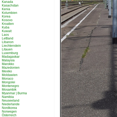
Kanada
Kasachstan
Kenia
Kolumbien
Korea
Kosovo
Kroatien
Kuba
Kuwait
Laos
Lettland
Libanon
Liechtenstein
Litauen
Luxemburg
Madagaskar
Malaysia
Marokko
Mazedonien
Mexiko
Moldawien
Monaco
Mongolei
Montenegro
Mosambik
Myanmar | Burma
Namibia
Neuseeland
Niederlande
Nordkorea
Norwegen
Österreich