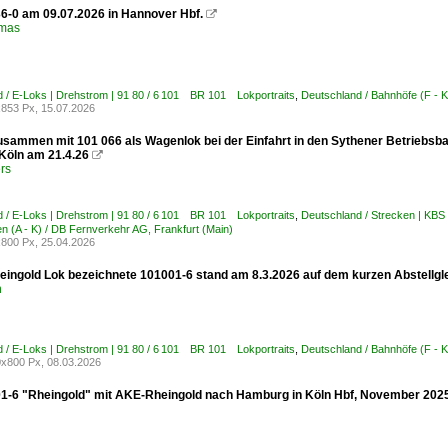
6-0 am 09.07.2026 in Hannover Hbf.

omas
 / E-Loks | Drehstrom | 91 80 / 6 101 BR 101 Lokportraits
,
Deutschland / Bahnhöfe (F -
853 Px, 15.07.2026
usammen mit 101 066 als Wagenlok bei der Einfahrt in den Sythener Betriebsbah
 Köln am 21.4.26

rs
 / E-Loks | Drehstrom | 91 80 / 6 101 BR 101 Lokportraits
,
Deutschland / Strecken | KB
 (A - K) / DB Fernverkehr AG, Frankfurt (Main)
800 Px, 25.04.2026
heingold Lok bezeichnete 101001-6 stand am 8.3.2026 auf dem kurzen Abstellgle
n
 / E-Loks | Drehstrom | 91 80 / 6 101 BR 101 Lokportraits
,
Deutschland / Bahnhöfe (F - 
x800 Px, 08.03.2026
1-6 "Rheingold" mit AKE-Rheingold nach Hamburg in Köln Hbf, November 2025