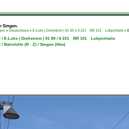
n Singen.
ügen
»
Deutschland
»
E-Loks | Drehstrom | 91 80
»
6 101 BR 101 Lokportraits
»
E
 / E-Loks | Drehstrom | 91 80 / 6 101 BR 101 Lokportraits
/ Bahnhöfe (R - Z) / Singen (Htw)