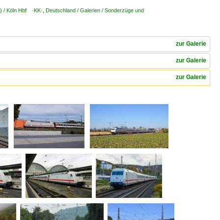
K) / Köln Hbf ·KK·
,
Deutschland / Galerien / Sonderzüge und
zur Galerie
zur Galerie
zur Galerie