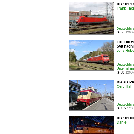
DB 101 13
Frank Th
Deutschland
55
1200x

101 100 z
Sylt nach
Jens Hube
Deutschland
Unternehmen
86
1200x

Die als R
Gerd Hah
Deutschland
182
1200

DB 101 00
Daniel