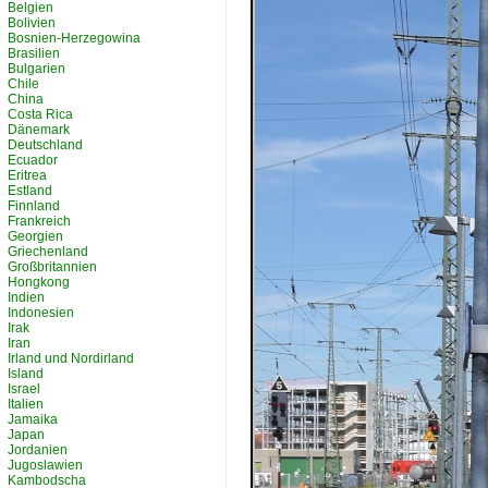
Belgien
Bolivien
Bosnien-Herzegowina
Brasilien
Bulgarien
Chile
China
Costa Rica
Dänemark
Deutschland
Ecuador
Eritrea
Estland
Finnland
Frankreich
Georgien
Griechenland
Großbritannien
Hongkong
Indien
Indonesien
Irak
Iran
Irland und Nordirland
Island
Israel
Italien
Jamaika
Japan
Jordanien
Jugoslawien
Kambodscha