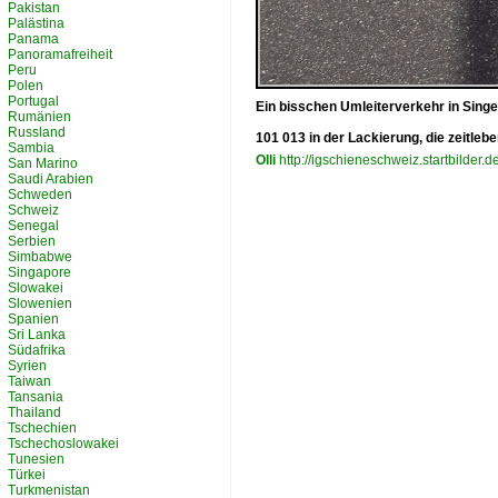
Pakistan
Palästina
Panama
Panoramafreiheit
Peru
Polen
Portugal
Ein bisschen Umleiterverkehr in Singe
Rumänien
Russland
101 013 in der Lackierung, die zeitl
Sambia
Olli
http://igschieneschweiz.startbilder.d
San Marino
Saudi Arabien
Schweden
Schweiz
Senegal
Serbien
Simbabwe
Singapore
Slowakei
Slowenien
Spanien
Sri Lanka
Südafrika
Syrien
Taiwan
Tansania
Thailand
Tschechien
Tschechoslowakei
Tunesien
Türkei
Turkmenistan