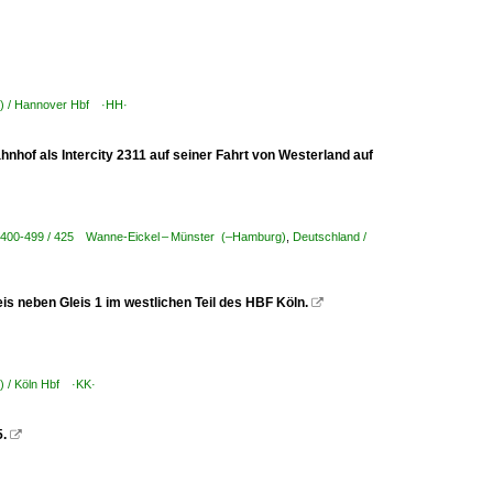
 K) / Hannover Hbf ·HH·
nhof als Intercity 2311 auf seiner Fahrt von Westerland auf
S 400-499 / 425 Wanne-Eickel – Münster (–Hamburg)
,
Deutschland /
is neben Gleis 1 im westlichen Teil des HBF Köln.

K) / Köln Hbf ·KK·
.
