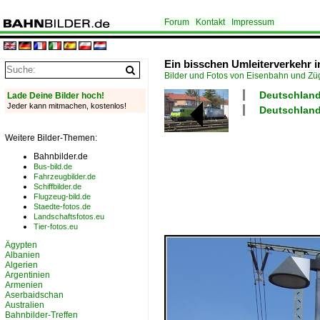
Forum
Kontakt
Impressum
Ein bisschen Umleiterverkehr i
Bilder und Fotos von Eisenbahn und Z
Deutschland
Lade Deine Bilder hoch!
Jeder kann mitmachen, kostenlos!
Deutschland 
Weitere Bilder-Themen:
Bahnbilder.de
Bus-bild.de
Fahrzeugbilder.de
Schiffbilder.de
Flugzeug-bild.de
Staedte-fotos.de
Landschaftsfotos.eu
Tier-fotos.eu
Ägypten
Albanien
Algerien
Argentinien
Armenien
Aserbaidschan
Australien
Bahnbilder-Treffen