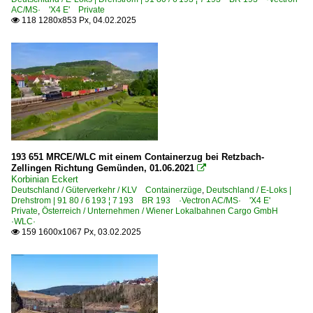
AC/MS· 'X4 E' Private
118 1280x853 Px, 04.02.2025

193 651 MRCE/WLC mit einem Containerzug bei Retzbach-
Zellingen Richtung Gemünden, 01.06.2021

Korbinian Eckert
Deutschland / Güterverkehr / KLV Containerzüge
,
Deutschland / E-Loks |
Drehstrom | 91 80 / 6 193 ¦ 7 193 BR 193 ·Vectron AC/MS· 'X4 E'
Private
,
Österreich / Unternehmen / Wiener Lokalbahnen Cargo GmbH
·WLC·
159 1600x1067 Px, 03.02.2025
