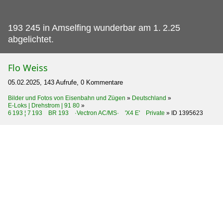
193 245 in Amselfing wunderbar am 1.
2.25
abgelichtet.
Flo Weiss
05.02.2025, 143 Aufrufe, 0 Kommentare
Bilder und Fotos von Eisenbahn und Zügen
»
Deutschland
»
E-Loks | Drehstrom | 91 80
»
6 193 ¦ 7 193 BR 193 ·Vectron AC/MS· 'X4 E' Private
»
ID 1395623