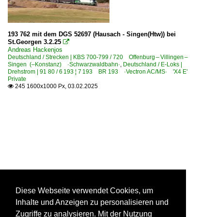
193 762 mit dem DGS 52697 (Hausach - Singen(Htw)) bei
St.Georgen 3.2.25

Andreas Hackenjos
Deutschland / Strecken | KBS 700-799 / 720 Offenburg – Villingen –
Singen (–Konstanz) ·Schwarzwaldbahn·
,
Deutschland / E-Loks |
Drehstrom | 91 80 / 6 193 ¦ 7 193 BR 193 ·Vectron AC/MS· 'X4 E'
Private
245 1600x1000 Px, 03.02.2025

Diese Webseite verwendet Cookies, um
Inhalte und Anzeigen zu personalisieren und
Zugriffe zu analysieren. Mit der Nutzung