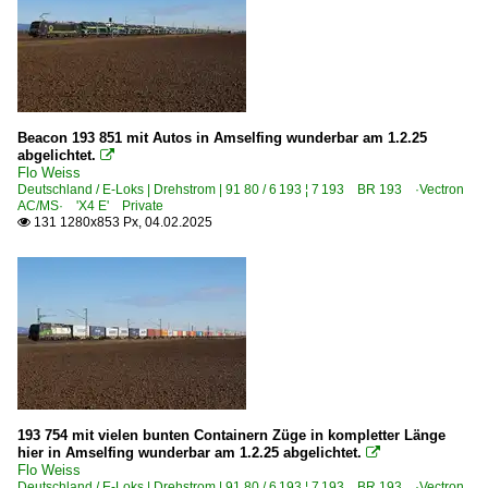
Beacon 193 851 mit Autos in Amselfing wunderbar am 1.2.25
abgelichtet.

Flo Weiss
Deutschland / E-Loks | Drehstrom | 91 80 / 6 193 ¦ 7 193 BR 193 ·Vectron
AC/MS· 'X4 E' Private
131 1280x853 Px, 04.02.2025

193 754 mit vielen bunten Containern Züge in kompletter Länge
hier in Amselfing wunderbar am 1.2.25 abgelichtet.

Flo Weiss
Deutschland / E-Loks | Drehstrom | 91 80 / 6 193 ¦ 7 193 BR 193 ·Vectron