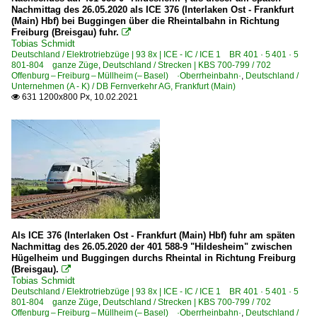
Nachmittag des 26.05.2020 als ICE 376 (Interlaken Ost - Frankfurt
(Main) Hbf) bei Buggingen über die Rheintalbahn in Richtung
Freiburg (Breisgau) fuhr.

Tobias Schmidt
Deutschland / Elektrotriebzüge | 93 8x | ICE - IC / ICE 1 BR 401 · 5 401 · 5
801-804 ganze Züge
,
Deutschland / Strecken | KBS 700-799 / 702
Offenburg – Freiburg – Müllheim (– Basel) ·Oberrheinbahn·
,
Deutschland /
Unternehmen (A - K) / DB Fernverkehr AG, Frankfurt (Main)
631 1200x800 Px, 10.02.2021

Als ICE 376 (Interlaken Ost - Frankfurt (Main) Hbf) fuhr am späten
Nachmittag des 26.05.2020 der 401 588-9 "Hildesheim" zwischen
Hügelheim und Buggingen durchs Rheintal in Richtung Freiburg
(Breisgau).

Tobias Schmidt
Deutschland / Elektrotriebzüge | 93 8x | ICE - IC / ICE 1 BR 401 · 5 401 · 5
801-804 ganze Züge
,
Deutschland / Strecken | KBS 700-799 / 702
Offenburg – Freiburg – Müllheim (– Basel) ·Oberrheinbahn·
,
Deutschland /