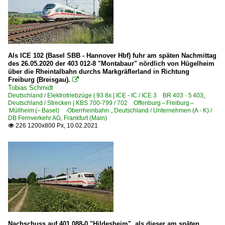
Als ICE 102 (Basel SBB - Hannover Hbf) fuhr am späten Nachmittag
des 26.05.2020 der 403 012-8 "Montabaur" nördlich von Hügelheim
über die Rheintalbahn durchs Markgräflerland in Richtung
Freiburg (Breisgau).

Tobias Schmidt
Deutschland / Elektrotriebzüge | 93 8x | ICE - IC / ICE 3 BR 403 · 5 403
,
Deutschland / Strecken | KBS 700-799 / 702 Offenburg – Freiburg –
Müllheim (– Basel) ·Oberrheinbahn·
,
Deutschland / Unternehmen (A - K) /
DB Fernverkehr AG, Frankfurt (Main)
226 1200x800 Px, 10.02.2021

Nachschuss auf 401 088-0 "Hildesheim", als dieser am späten