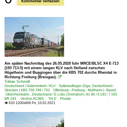
Kommentar verfassen
Am späten Nachmittag des 26.05.2020 fuhr MRCE/BLSC X4 E-713
(193 713-5) mit einem langen KLV nach Holland zwischen
Hügelheim und Buggingen über die KBS 702 durchs Rheintal in
Richtung Freiburg (Breisgau).

Tobias Schmidt
Deutschland / Güterverkehr / KLV Sattelauflieger-Züge
,
Deutschland /
Strecken | KBS 700-799 / 702 Offenburg – Freiburg – Müllheim (– Basel)
·Oberrheinbahn·
,
Deutschland / E-Loks | Drehstrom | 91 80 / 6 193 ¦ 7 193
BR 193 ·Vectron AC/MS· 'X4 E' Private
633 1200x800 Px, 10.02.2021
