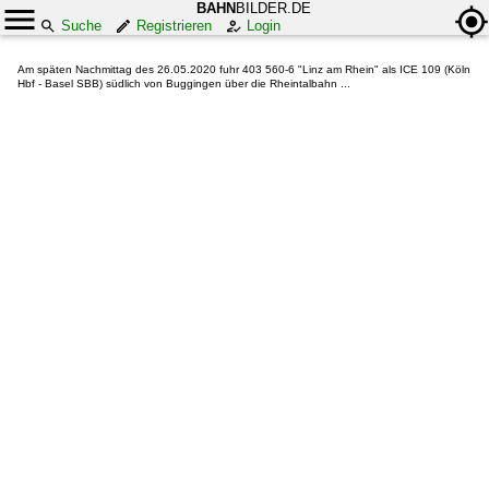
BAHN
BILDER.DE
Suche
Registrieren
Login
Am späten Nachmittag des 26.05.2020 fuhr 403 560-6 "Linz am Rhein" als ICE 109 (Köln
Hbf - Basel SBB) südlich von Buggingen über die Rheintalbahn ...