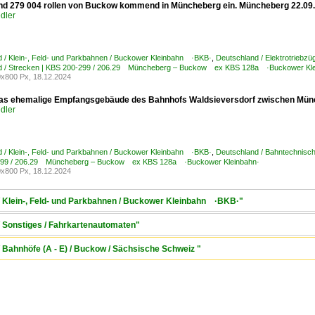
nd 279 004 rollen von Buckow kommend in Müncheberg ein. Müncheberg 22.09
dler
 / Klein-, Feld- und Parkbahnen / Buckower Kleinbahn ·BKB·
,
Deutschland / Elektrotriebzü
d / Strecken | KBS 200-299 / 206.29 Müncheberg – Buckow ex KBS 128a ·Buckower Kle
x800 Px, 18.12.2024
 as ehemalige Empfangsgebäude des Bahnhofs Waldsieversdorf zwischen Mün
dler
 / Klein-, Feld- und Parkbahnen / Buckower Kleinbahn ·BKB·
,
Deutschland / Bahntechnisc
299 / 206.29 Müncheberg – Buckow ex KBS 128a ·Buckower Kleinbahn·
x800 Px, 18.12.2024
/ Klein-, Feld- und Parkbahnen / Buckower Kleinbahn ·BKB·"
/ Sonstiges / Fahrkartenautomaten"
/ Bahnhöfe (A - E) / Buckow / Sächsische Schweiz "