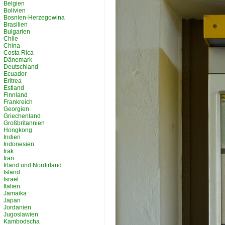
Belgien
Bolivien
Bosnien-Herzegowina
Brasilien
Bulgarien
Chile
China
Costa Rica
Dänemark
Deutschland
Ecuador
Eritrea
Estland
Finnland
Frankreich
Georgien
Griechenland
Großbritannien
Hongkong
Indien
Indonesien
Irak
Iran
Irland und Nordirland
Island
Israel
Italien
Jamaika
Japan
Jordanien
Jugoslawien
Kambodscha