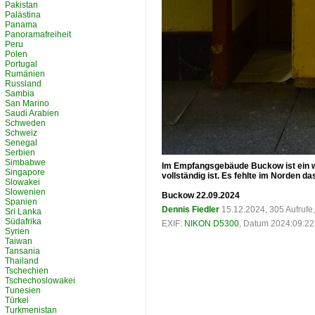
Pakistan
Palästina
Panama
Panoramafreiheit
Peru
Polen
Portugal
Rumänien
Russland
Sambia
San Marino
Saudi Arabien
Schweden
Schweiz
Senegal
Serbien
Simbabwe
Im Empfangsgebäude Buckow ist ein we
Singapore
vollständig ist. Es fehlte im Norden das
Slowakei
Slowenien
Buckow 22.09.2024
Spanien
Dennis Fiedler
15.12.2024, 305 Aufruf
Sri Lanka
Südafrika
EXIF:
NIKON D5300
, Datum 2024:09:22 
Syrien
Taiwan
Tansania
Thailand
Tschechien
Tschechoslowakei
Tunesien
Türkei
Turkmenistan