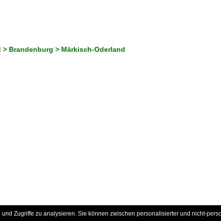
 > Brandenburg > Märkisch-Oderland
und Zugriffe zu analysieren. Sie können zwischen personalisierter und nicht-pers