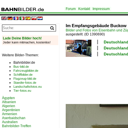
Forum
Kontakt
Impressum
Im Empfangsgebäude Buckow is
Bilder und Fotos von Eisenbahn und Z
ausgestellt.
(ID 1390690)
Lade Deine Bilder hoch!
Deutschland
Jeder kann mitmachen, kostenlos!
Deutschland
Deutschland
Weitere Bilder-Themen:
Bahnbilder.de
Bus-bild.de
Fahrzeugbilder.de
Schiffbilder.de
Flugzeug-bild.de
Staedte-fotos.de
Landschaftsfotos.eu
Tier-fotos.eu
Ägypten
Albanien
Algerien
Argentinien
Armenien
Aserbaidschan
Australien
Bahnbilder-Treffen