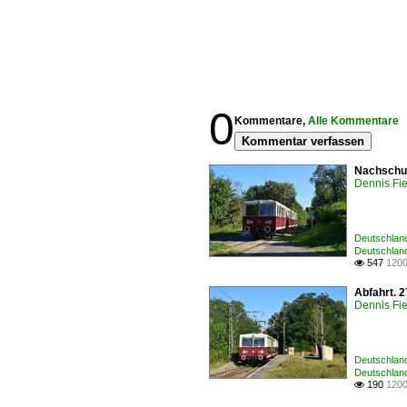
0
Kommentare,
Alle Kommentare
Kommentar verfassen
Nachschus
Dennis Fie
Deutschland
Deutschlan
547
1200

Abfahrt. 
Dennis Fie
Deutschland
Deutschlan
190
1200
