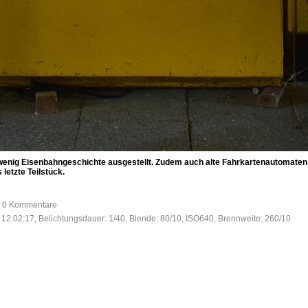
nig Eisenbahngeschichte ausgestellt. Zudem auch alte Fahrkartenautomaten d
 letzte Teilstück.
e, 0 Kommentare
12:02:17, Belichtungsdauer: 1/40, Blende: 80/10, ISO640, Brennweite: 260/10