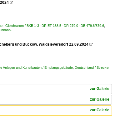
.2024

ge | Gleichstrom / BKB 1-3 · DR ET 188.5 · DR 279.0 · DB 479.6/879.6
,
inbahn·
cheberg und Buckow. Waldsieversdorf 22.09.2024

he Anlagen und Kunstbauten / Empfangsgebäude
,
Deutschland / Strecken
zur Galerie
zur Galerie
zur Galerie