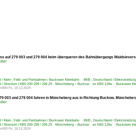
s auf 279 003 und 279 004 beim überqueren des Bahnübergangs Waldsievers
dler
 / Klein-, Feld- und Parkbahnen / Buckower Kleinbahn ·BKB·
,
Deutschland / Elektrotriebzü
d / Strecken | KBS 200-299 / 206.29 Müncheberg – Buckow ex KBS 128a ·Buckower Kle
x800 Px, 18.12.2024
279 003 und 279 004 fahren in Müncheberg aus in Richtung Buckow. Müncheber
dler
 / Klein-, Feld- und Parkbahnen / Buckower Kleinbahn ·BKB·
,
Deutschland / Elektrotriebzü
d / Strecken | KBS 200-299 / 206.29 Müncheberg – Buckow ex KBS 128a ·Buckower Kle
x800 Px, 18.12.2024