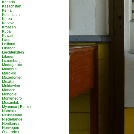
Kanada
Kasachstan
Kenia
Kolumbien
Korea
Kosovo
Kroatien
Kuba
Kuwait
Laos
Lettland
Libanon
Liechtenstein
Litauen
Luxemburg
Madagaskar
Malaysia
Marokko
Mazedonien
Mexiko
Moldawien
Monaco
Mongolei
Montenegro
Mosambik
Myanmar | Burma
Namibia
Neuseeland
Niederlande
Nordkorea
Norwegen
Österreich