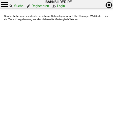
BAHN
BILDER.DE
Suche
Registrieren
Login
Straßenbahn oder elektrisch betriebene Schmalspurbahn ? Die Thüringer Waldbahn, hier
ein Tatra Kurzgelenkzug vor der Haltestelle Marienglashöhle am ...