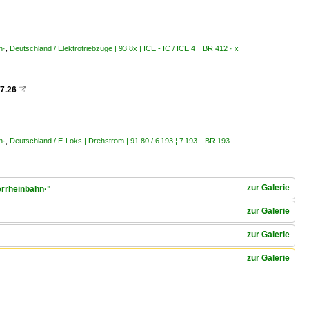
n·
,
Deutschland / Elektrotriebzüge | 93 8x | ICE - IC / ICE 4 BR 412 · x
.7.26

n·
,
Deutschland / E-Loks | Drehstrom | 91 80 / 6 193 ¦ 7 193 BR 193
zur Galerie
errheinbahn·"
zur Galerie
zur Galerie
zur Galerie