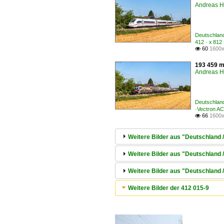
Andreas H
Deutschland
412 · x 812
60
1600x

193 459 m
Andreas H
Deutschland
·Vectron A
66
1600x

Weitere Bilder aus "Deutschland 
Weitere Bilder aus "Deutschland 
Weitere Bilder aus "Deutschland / 
Weitere Bilder der 412 015-9