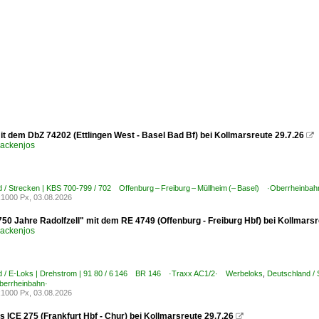
it dem DbZ 74202 (Ettlingen West - Basel Bad Bf) bei Kollmarsreute 29.7.26

ackenjos
 / Strecken | KBS 700-799 / 702 Offenburg – Freiburg – Müllheim (– Basel) ·Oberrheinbah
1000 Px, 03.08.2026
750 Jahre Radolfzell" mit dem RE 4749 (Offenburg - Freiburg Hbf) bei Kollmars
ackenjos
d / E-Loks | Drehstrom | 91 80 / 6 146 BR 146 ·Traxx AC1/2· Werbeloks
,
Deutschland / 
errheinbahn·
1000 Px, 03.08.2026
s ICE 275 (Frankfurt Hbf - Chur) bei Kollmarsreute 29.7.26
