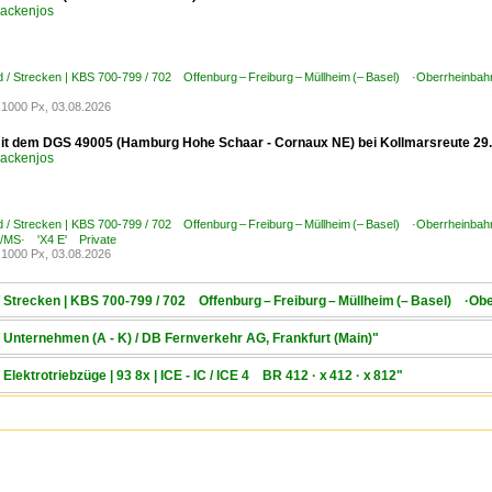
ackenjos
 / Strecken | KBS 700-799 / 702 Offenburg – Freiburg – Müllheim (– Basel) ·Oberrheinbah
1000 Px, 03.08.2026
it dem DGS 49005 (Hamburg Hohe Schaar - Cornaux NE) bei Kollmarsreute 29
ackenjos
 / Strecken | KBS 700-799 / 702 Offenburg – Freiburg – Müllheim (– Basel) ·Oberrheinbah
C/MS· 'X4 E' Private
1000 Px, 03.08.2026
/ Strecken | KBS 700-799 / 702 Offenburg – Freiburg – Müllheim (– Basel) ·Ob
/ Unternehmen (A - K) / DB Fernverkehr AG, Frankfurt (Main)"
Elektrotriebzüge | 93 8x | ICE - IC / ICE 4 BR 412 · x 412 · x 812"