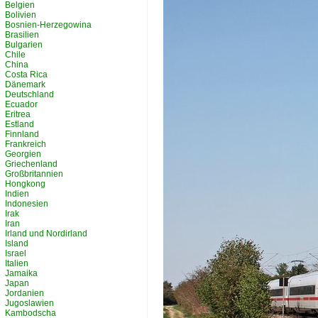
Belgien
Bolivien
Bosnien-Herzegowina
Brasilien
Bulgarien
Chile
China
Costa Rica
Dänemark
Deutschland
Ecuador
Eritrea
Estland
Finnland
Frankreich
Georgien
Griechenland
Großbritannien
Hongkong
Indien
Indonesien
Irak
Iran
Irland und Nordirland
Island
Israel
Italien
Jamaika
Japan
Jordanien
Jugoslawien
Kambodscha