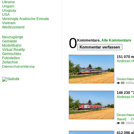
Ukraine
Ungarn
Uruguay
USA
Vereinigte Arabische Emirate
Vietnam
Weißrussland
0
Neuzugänge
Kommentare,
Alle Kommentare
Gemälde
Modellbahn
Kommentar verfassen
Virtual Reality
Gemischtes
151 070 m
Fotostellen
Andreas H
Zeitachse
Datenschutzerklärung
Deutschland
89
1600x

146 230 "
Andreas H
Deutschlan
Basel) ·Ob
48
1600x

412 096 al