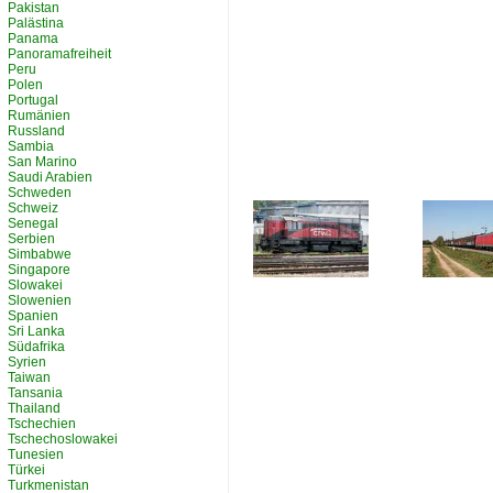
Pakistan
Palästina
Panama
Panoramafreiheit
Peru
Polen
Portugal
Rumänien
Russland
Sambia
San Marino
Saudi Arabien
Schweden
Schweiz
Senegal
Serbien
Simbabwe
Singapore
Slowakei
Slowenien
Spanien
Sri Lanka
Südafrika
Syrien
Taiwan
Tansania
Thailand
Tschechien
Tschechoslowakei
Tunesien
Türkei
Turkmenistan