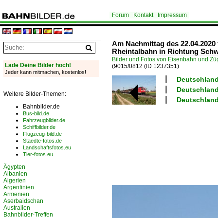
Forum
Kontakt
Impressum
Am Nachmittag des 22.04.2020 f
Rheintalbahn in Richtung Schw
Bilder und Fotos von Eisenbahn und Z
Lade Deine Bilder hoch!
(9015/0812
(ID 1237351)
Jeder kann mitmachen, kostenlos!
Deutschland
Deutschland 
Weitere Bilder-Themen:
Deutschland 
Bahnbilder.de
Bus-bild.de
Fahrzeugbilder.de
Schiffbilder.de
Flugzeug-bild.de
Staedte-fotos.de
Landschaftsfotos.eu
Tier-fotos.eu
Ägypten
Albanien
Algerien
Argentinien
Armenien
Aserbaidschan
Australien
Bahnbilder-Treffen