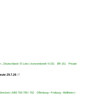
n·
,
Deutschland / E-Loks | konventionell / 6 151 BR 151 Private
reute 29.7.26

Strecken | KBS 700-799 / 702 Offenburg – Freiburg – Müllheim (–