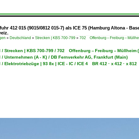
uhr 412 015 (9015/0812 015-7) als ICE 75 (Hamburg Altona - Bas
eiz.
ügen
»
Deutschland
»
Strecken | KBS 700-799
»
702 Offenburg – Freiburg – Müllh
 / Strecken | KBS 700-799 / 702 Offenburg – Freiburg – Müllheim
/ Unternehmen (A - K) / DB Fernverkehr AG, Frankfurt (Main)
/ Elektrotriebzüge | 93 8x | ICE - IC / ICE 4 BR 412 · x 412 · x 812