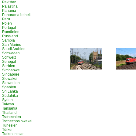
Pakistan
Palästina
Panama
Panoramafreiheit
Peru
Polen
Portugal
Rumänien
Russland
Sambia
San Marino
Saudi Arabien
Schweden
Schweiz
Senegal
Serbien
Simbabwe
Singapore
Slowakei
Slowenien
Spanien
Sri Lanka
Südafrika
Syrien
Taiwan
Tansania
Thailand
Tschechien
Tschechoslowakei
Tunesien
Türkei
Turkmenistan