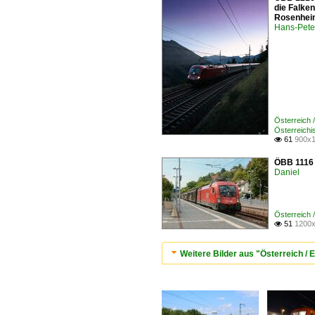
die Falke
Rosenhei
Hans-Pete
Österreich
Österreich
61
900x1

ÖBB 1116 1
Daniel
Österreich
51
1200x

Weitere Bilder aus "Österreich 