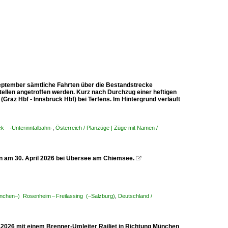
September sämtliche Fahrten über die Bestandstrecke
ellen angetroffen werden. Kurz nach Durchzug einer heftigen
Graz Hbf - Innsbruck Hbf) bei Terfens. Im Hintergrund verläuft
uck ·Unterinntalbahn·
,
Österreich / Planzüge | Züge mit Namen /
 am 30. April 2026 bei Übersee am Chiemsee.

nchen–) Rosenheim – Freilassing (–Salzburg)
,
Deutschland /
2026 mit einem Brenner-Umleiter Railjet in Richtung München