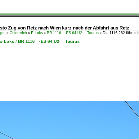
osto Zug von Retz nach Wien kurz nach der Abfahrt aus Retz.
ügen
»
Österreich
»
E-Loks
»
BR 1116 ·ES 64 U2· Taurus
»
Die 1116 262 fährt m
/ E-Loks / BR 1116 ·ES 64 U2· Taurus