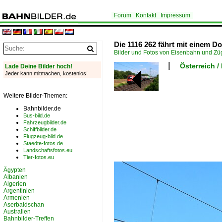
Forum
Kontakt
Impressum
Die 1116 262 fährt mit einem D
Bilder und Fotos von Eisenbahn und Z
Österreich 
Lade Deine Bilder hoch!
Jeder kann mitmachen, kostenlos!
Weitere Bilder-Themen:
Bahnbilder.de
Bus-bild.de
Fahrzeugbilder.de
Schiffbilder.de
Flugzeug-bild.de
Staedte-fotos.de
Landschaftsfotos.eu
Tier-fotos.eu
Ägypten
Albanien
Algerien
Argentinien
Armenien
Aserbaidschan
Australien
Bahnbilder-Treffen