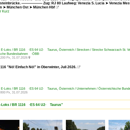
nsteinbrücke. —————— Zug: RJ 80 Laufweg: Venezia S. Lucia ➤ Venezia Mestr
m ➤ München Ost ➤ München Hbf

r Kurz
 / E-Loks / BR 1116 ·ES 64 U2· Taurus
,
Österreich / Strecken / Strecke Schwarzach St. Vei
ische Bundesbahnen ·ÖBB·
200 Px, 31.07.2026

16 "Nö! Einfach Nö!" in Oberwinter, Juli 2026.

 / E-Loks / BR 1116 ·ES 64 U2· Taurus
,
Österreich / Unternehmen / Österreichische Bu
800 Px, 31.07.2026
/ E-Loks / BR 1116 ·ES 64 U2· Taurus"