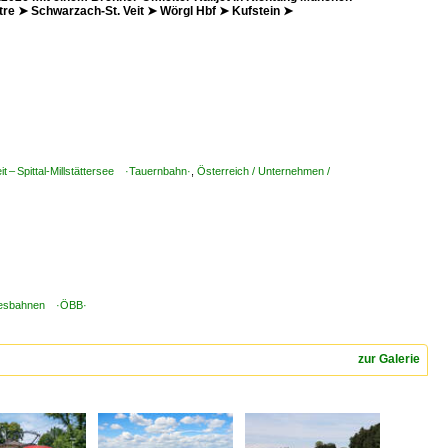
e ➤ Schwarzach-St. Veit ➤ Wörgl Hbf ➤ Kufstein ➤
t – Spittal-Millstättersee ·Tauernbahn·
,
Österreich / Unternehmen /
ndesbahnen ·ÖBB·
zur Galerie