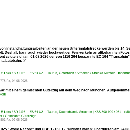
von Instandhaltungsarbeiten an der neuen Unterinntalstrecke werden bis 14. 
lt. Deshalb kann auch wieder hochwertiger Fernverkehr an altbekannten Fotost
ont zeigte sich am 01.08.2026 der von 1116 264 bespannte EC 164 "Transalpin" (
ntalautobahn.

 / E-Loks / BR 1116 ·ES 64 U2· Taurus
,
Österreich / Strecken / Strecke Kufstein – Innsbr
778 Px, 04.08.2026
war mit einem gemischten Güterzug auf dem Weg nach München. Aufgenommen
kolb
 / E-Loks / BR 1116 ·ES 64 U2· Taurus
,
Deutschland / Strecken | KBS 800-999 / 951 (Mü
hr / Gemischte Güterzüge
801 Px, 02.08.2026
025 "World Record" und ÖBB 1216 012 "Nightjet Italien" überqueren am 24.08.