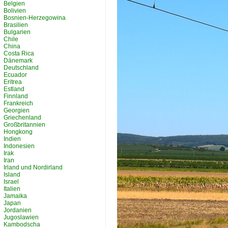
Belgien
Bolivien
Bosnien-Herzegowina
Brasilien
Bulgarien
Chile
China
Costa Rica
Dänemark
Deutschland
Ecuador
Eritrea
Estland
Finnland
Frankreich
Georgien
Griechenland
Großbritannien
Hongkong
Indien
Indonesien
Irak
Iran
Irland und Nordirland
Island
Israel
Italien
Jamaika
Japan
Jordanien
Jugoslawien
Kambodscha