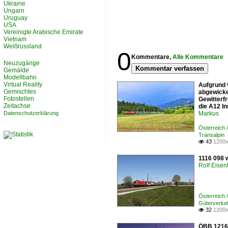
Ukraine
Ungarn
Uruguay
USA
Vereinigte Arabische Emirate
Vietnam
Weißrussland
0
Kommentare,
Alle Kommentare
Neuzugänge
Kommentar verfassen
Gemälde
Modellbahn
Virtual Reality
Aufgrund 
Gemischtes
abgewicke
Fotostellen
Gewitterfr
Zeitachse
die A12 In
Datenschutzerklärung
Markus
Österreich
Transalpin
43
1200x

1116 098 
Rolf Eisen
Österreich
Güterverke
32
1200x

ÖBB 1216 