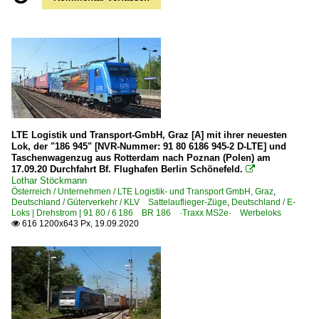
LTE Logistik und Transport-GmbH, Graz [A] mit ihrer neuesten
Lok, der "186 945" [NVR-Nummer: 91 80 6186 945-2 D-LTE] und
Taschenwagenzug aus Rotterdam nach Poznan (Polen) am
17.09.20 Durchfahrt Bf. Flughafen Berlin Schönefeld.

Lothar Stöckmann
Österreich / Unternehmen / LTE Logistik- und Transport GmbH, Graz
,
Deutschland / Güterverkehr / KLV Sattelauflieger-Züge
,
Deutschland / E-
Loks | Drehstrom | 91 80 / 6 186 BR 186 ·Traxx MS2e· Werbeloks
616 1200x643 Px, 19.09.2020
