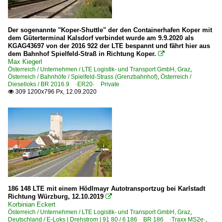
Der sogenannte "Koper-Shuttle" der den Containerhafen Koper mit
dem Güterterminal Kalsdorf verbindet wurde am 9.9.2020 als
KGAG43697 von der 2016 922 der LTE bespannt und fährt hier aus
dem Bahnhof Spielfeld-Straß in Richtung Koper.

Max Kiegerl
Österreich / Unternehmen / LTE Logistik- und Transport GmbH, Graz
,
Österreich / Bahnhöfe / Spielfeld-Strass (Grenzbahnhof)
,
Österreich /
Dieselloks / BR 2016.9 ·ER20· Private
309 1200x796 Px, 12.09.2020

186 148 LTE mit einem Hödlmayr Autotransportzug bei Karlstadt
Richtung Würzburg, 12.10.2019

Korbinian Eckert
Österreich / Unternehmen / LTE Logistik- und Transport GmbH, Graz
,
Deutschland / E-Loks | Drehstrom | 91 80 / 6 186 BR 186 ·Traxx MS2e·
,