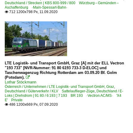
Deutschland / Strecken | KBS 800-999 / 800 Würzburg – Gemünden –
Aschaffenburg ·Main-Spessart-Bahn·
712 1200x798 Px, 11.09.2020

LTE Logistik- und Transport GmbH, Graz [A] mit der ELL Vectron
"193 733" [NVR-Nummer: 91 80 6193 733-3 D-ELOC] und
Taschenwagenzug Richtung Rotterdam am 03.09.20 Bf. Golm
(Potsdam).

Lothar Stöckmann
Österreich / Unternehmen / LTE Logistik- und Transport GmbH, Graz
,
Deutschland / Güterverkehr / KLV Sattelauflieger-Züge
,
Deutschland / E-
Loks | Drehstrom | 91 80 / 6 193 ¦ 7 193 BR 193 ·Vectron AC/MS· 'X4
E' Private
486 1200x669 Px, 07.09.2020
