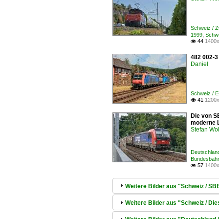
Schweiz / Z
1999
,
Schwe
44
1400x

482 002-3 
Daniel
Schweiz / 
41
1200x

Die von S
moderne Lo
Stefan Woh
Deutschland
Bundesbahn
57
1400x

Weitere Bilder aus "Schweiz / 
Weitere Bilder aus "Schweiz / D