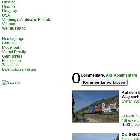
Ukraine
Ungarn
Uruguay
USA
Vereinigte Arabische Emirate
Vietnam
Weißrussland
Neuzugänge
Gemälde
Modellbahn
Virtual Reality
Gemischtes
Fotostellen
Zeitachse
Datenschutzerklärung
0
Kommentare,
Alle Kommentare
Kommentar verfassen
Auf dem le
Weg nach B
Stefan Woh
Schweiz / 
/ Strecken 
63
1400x

Die SBB C
Stefan Woh