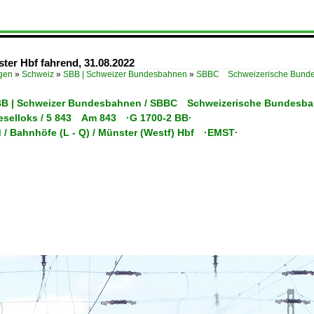
er Hbf fahrend, 31.08.2022
ügen
»
Schweiz
»
SBB | Schweizer Bundesbahnen
»
SBBC Schweizerische Bunde
SBB | Schweizer Bundesbahnen / SBBC Schweizerische Bundesb
ieselloks / 5 843 Am 843 ·G 1700-2 BB·
 / Bahnhöfe (L - Q) / Münster (Westf) Hbf ·EMST·