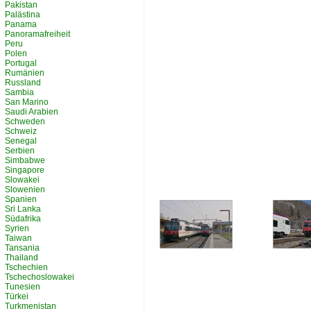
Pakistan
Palästina
Panama
Panoramafreiheit
Peru
Polen
Portugal
Rumänien
Russland
Sambia
San Marino
Saudi Arabien
Schweden
Schweiz
Senegal
Serbien
Simbabwe
Singapore
Slowakei
Slowenien
Spanien
Sri Lanka
Südafrika
Syrien
Taiwan
Tansania
Thailand
Tschechien
Tschechoslowakei
Tunesien
Türkei
Turkmenistan