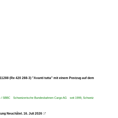
I 11288 (Re 420 288-3) "Avanti tutta" mit einem Postzug auf dem
en / SBBC Schweizerische Bundesbahnen Cargo AG seit 1999
,
Schweiz
ung Neuchâtel. 16. Juli 2026
