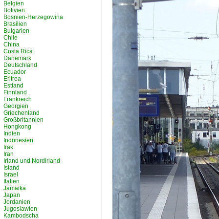
Belgien
Bolivien
Bosnien-Herzegowina
Brasilien
Bulgarien
Chile
China
Costa Rica
Dänemark
Deutschland
Ecuador
Eritrea
Estland
Finnland
Frankreich
Georgien
Griechenland
Großbritannien
Hongkong
Indien
Indonesien
Irak
Iran
Irland und Nordirland
Island
Israel
Italien
Jamaika
Japan
Jordanien
Jugoslawien
Kambodscha