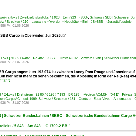
weikraftloks | Zweikrafthybridloks / 1 923 Eem 923 ·SBB·
,
Schweiz / SBB | Schweizer B
iz / Strecken / 210 Lausanne – Yverdon – Neuchâtel – Biel JS>SBB ·Jurasüdfusslinie·
886 Px, 01.08.2026
SBB Cargo in Oberwinter, Juli 2026.

E-Loks | 91 85 / 4 482 Re 482 ·SBB· Traxx AC1/2
,
Schweiz / SBB | Schweizer Bundesb
800 Px, 31.07.2026
BB Cargo angemietet 193 074 ist zwischen Lancy Pont Rouge und Jonction auf 
k hier nicht mehr zu sehen bekommen, die Ablösung in form der Re (Rea) 494 ist
lfahrt
 / E-Loks | Drehstrom | 91 80 / 6 193 ¦ 7 193 BR 193 ·Vectron AC/MS· 'X4 E' Private
,
S
en Cargo AG seit 1999
,
Schweiz / Strecken / 151 Genève – Eaux-Vives – Annemasse
936 Px, 31.07.2026
SBB | Schweizer Bundesbahnen / SBBC Schweizerische Bundesbahnen Cargo 
ieselloks / 5 843 Am 843 ·G 1700-2 BB·"