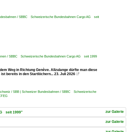
undesbahnen / SBBC Schweizerische Bundesbahnen Cargo AG seit
ahnen / SBBC Schweizerische Bundesbahnen Cargo AG seit 1999
dem Weg in Richtung Genève. Allzulange dürfte man diese
 bereits in den Startlöchern... 23. Juli 2026

chweiz / SBB | Schweizer Bundesbahnen / SBBC Schweizerische
 CFEG
zur Galerie
AG seit 1999"
zur Galerie
zur Galerie