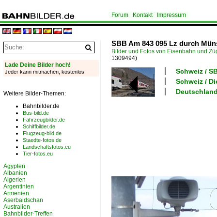
Forum
Kontakt
Impressum
SBB Am 843 095 Lz durch Münst
Bilder und Fotos von Eisenbahn und Z
1309494)
Lade Deine Bilder hoch!
Schweiz / 
Jeder kann mitmachen, kostenlos!
Schweiz / D
Deutschland
Weitere Bilder-Themen:
Bahnbilder.de
Bus-bild.de
Fahrzeugbilder.de
Schiffbilder.de
Flugzeug-bild.de
Staedte-fotos.de
Landschaftsfotos.eu
Tier-fotos.eu
Ägypten
Albanien
Algerien
Argentinien
Armenien
Aserbaidschan
Australien
Bahnbilder-Treffen