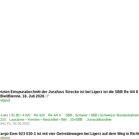
tzten Einspurabschnitt der Jurafuss Strecke ist bei Ligerz ist die SBB Re 4/4 I
iel/Bienne. 16. Juli 2026

lfahrt
E-Loks | 91 85 / 4 420 Re 420 Re 4/4 II ·SBB·
,
Schweiz / SBB | Schweizer Bundesbahn
/ 210 Lausanne – Yverdon – Neuchâtel – Biel JS>SBB ·Jurasüdfusslinie·
941 Px, 04.08.2026
argo Eem 923 030-1 ist mit vier Getreidewagen bei Ligerz auf dem Weg in Richt
lfahrt