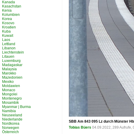
Kanada
Kasachstan
Kenia
Kolumbien
Korea
Kosovo
Kroatien
Kuba
Kuwait
Laos
Lettland
Libanon
Liechtenstein
Litauen
Luxemburg
Madagaskar
Malaysia
Marokko
Mazedonien
Mexiko
Moldawien
Monaco
Mongolei
Montenegro
Mosambik
Myanmar | Burma
Namibia
Neuseeland
Niederlande
SBB Am 843 095 Lz durch Münster Hbf
Nordkorea
Tobias Büers
04.09.2022, 289 Aufrufe
Norwegen
Österreich