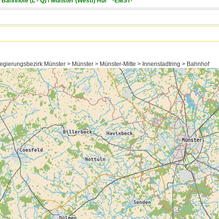
/ Bahnhöfe (L - Q) / Münster (Westf) Hbf ·EMST·"
gierungsbezirk Münster > Münster > Münster-Mitte > Innenstadtring > Bahnhof