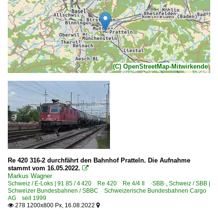
(C) OpenStreetMap-Mitwirkende
Re 420 316-2 durchfährt den Bahnhof Pratteln. Die Aufnahme
stammt vom 16.05.2022.

Markus Wagner
Schweiz / E-Loks | 91 85 / 4 420 Re 420 Re 4/4 II ·SBB·
,
Schweiz / SBB |
Schweizer Bundesbahnen / SBBC Schweizerische Bundesbahnen Cargo
AG seit 1999
278 1200x800 Px, 16.08.2022

