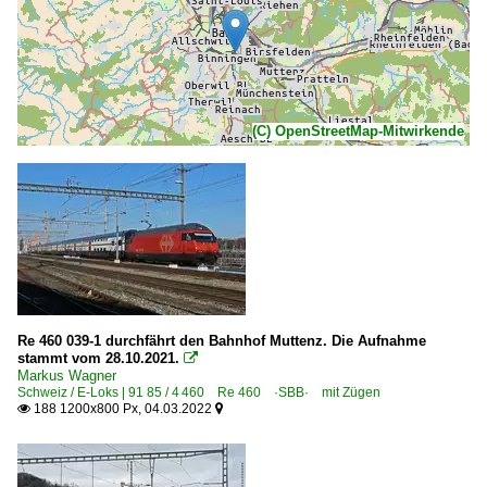
(C) OpenStreetMap-Mitwirkende
Re 460 039-1 durchfährt den Bahnhof Muttenz. Die Aufnahme
stammt vom 28.10.2021.

Markus Wagner
Schweiz / E-Loks | 91 85 / 4 460 Re 460 ·SBB· mit Zügen
188 1200x800 Px, 04.03.2022

