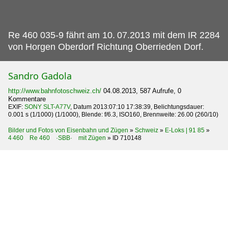
Re 460 035-9 fährt am 10.
07.2013 mit dem IR 2284
von Horgen Oberdorf Richtung Oberrieden Dorf.
Sandro Gadola
http://www.bahnfotoschweiz.ch/
04.08.2013, 587 Aufrufe, 0
Kommentare
EXIF:
SONY SLT-A77V
, Datum 2013:07:10 17:38:39, Belichtungsdauer:
0.001 s (1/1000) (1/1000), Blende: f/6.3, ISO160, Brennweite: 26.00 (260/10)
Bilder und Fotos von Eisenbahn und Zügen
»
Schweiz
»
E-Loks | 91 85
»
4 460 Re 460 ·SBB· mit Zügen
»
ID 710148