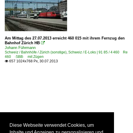
Am Mittag des 27.07.2013 erreicht 460 015 mit ihrem Fernzug den
Bahnhof Zürich HB

Johann Führmann
Schweiz / Bahnhöfe / Zürich (sonstige)
,
Schweiz / E-Loks | 91 85 / 4 460 Re
460 ·SBB· mit Zügen
657 1024x768 Px, 30.07.2013

Diese Webseite verwendet Cookies, um
Inhalte und Anzeigen zu personalisieren und