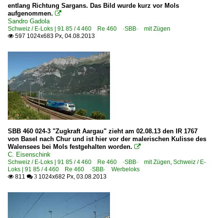
entlang Richtung Sargans. Das Bild wurde kurz vor Mols
aufgenommen.

Sandro Gadola
Schweiz / E-Loks | 91 85 / 4 460 Re 460 ·SBB· mit Zügen
597 1024x683 Px, 04.08.2013

SBB 460 024-3 "Zugkraft Aargau" zieht am 02.08.13 den IR 1767
von Basel nach Chur und ist hier vor der malerischen Kulisse des
Walensees bei Mols festgehalten worden.

C. Eisenschink
Schweiz / E-Loks | 91 85 / 4 460 Re 460 ·SBB· mit Zügen
,
Schweiz / E-
Loks | 91 85 / 4 460 Re 460 ·SBB· Werbeloks
811
1024x682 Px, 03.08.2013

 3