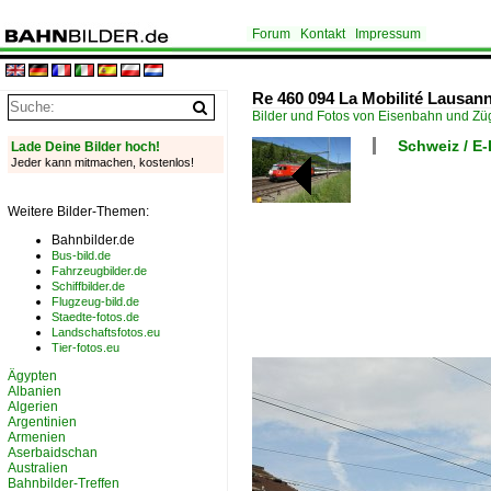
Forum
Kontakt
Impressum
Re 460 094 La Mobilité Lausann
Bilder und Fotos von Eisenbahn und Z
Schweiz / E
Lade Deine Bilder hoch!
Jeder kann mitmachen, kostenlos!
Weitere Bilder-Themen:
Bahnbilder.de
Bus-bild.de
Fahrzeugbilder.de
Schiffbilder.de
Flugzeug-bild.de
Staedte-fotos.de
Landschaftsfotos.eu
Tier-fotos.eu
Ägypten
Albanien
Algerien
Argentinien
Armenien
Aserbaidschan
Australien
Bahnbilder-Treffen