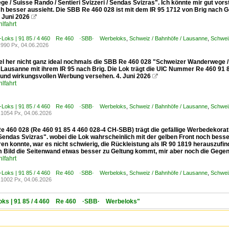
 / Suisse Rando / Sentieri Svizzeri / Sendas Svizras". Ich könnte mir gut vorst
h besser aussieht. Die SBB Re 460 028 ist mit dem IR 95 1712 von Brig nach G
 Juni 2026

lfahrt
E-Loks | 91 85 / 4 460 Re 460 ·SBB· Werbeloks
,
Schweiz / Bahnhöfe / Lausanne
,
Schweiz
990 Px, 04.06.2026
l her nicht ganz ideal nochmals die SBB Re 460 028 "Schweizer Wanderwege / Su
n Lausanne mit ihrem IR 95 nach Brig. Die Lok trägt die UIC Nummer Re 460 91 
n und wirkungsvollen Werbung versehen. 4. Juni 2026

lfahrt
E-Loks | 91 85 / 4 460 Re 460 ·SBB· Werbeloks
,
Schweiz / Bahnhöfe / Lausanne
,
Schweiz
1054 Px, 04.06.2026
e 460 028 (Re 460 91 85 4 460 028-4 CH-SBB) trägt die gefällige Werbedekorat
 Sendas Svizras". wobei die Lok wahrscheinlich mit der gelben Front noch bess
ren konnte, war es nicht schwierig, die Rückleistung als IR 90 1819 herauszufi
 Bild die Seitenwand etwas besser zu Geltung kommt, mir aber noch die Gegense
lfahrt
E-Loks | 91 85 / 4 460 Re 460 ·SBB· Werbeloks
,
Schweiz / Bahnhöfe / Lausanne
,
Schweiz
1002 Px, 04.06.2026
-Loks | 91 85 / 4 460 Re 460 ·SBB· Werbeloks"