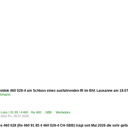
eblok 460 028-4 am Schluss eines ausfahrenden IR im Bhf. Lausanne am 18.0
chmann
E-Loks | 91 85 / 4 460 Re 460 ·SBB· Werbeloks
1022 Px, 28.07.2026
e 460 028 (Re 460 91 85 4 460 028-4 CH-SBB) trägt seit Mai 2026 die sehr gefä