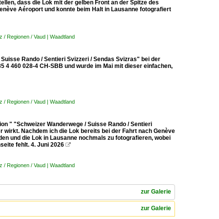
ellen, dass die Lok mit der gelben Front an der Spitze des
enève Aéroport und konnte beim Halt in Lausanne fotografiert
 / Regionen / Vaud | Waadtland
isse Rando / Sentieri Svizzeri / Sendas Svizras" bei der
85 4 460 028-4 CH-SBB und wurde im Mai mit dieser einfachen,
 / Regionen / Vaud | Waadtland
ion " "Schweizer Wanderwege / Suisse Rando / Sentieri
er wirkt. Nachdem ich die Lok bereits bei der Fahrt nach Genève
nden und die Lok in Lausanne nochmals zu fotografieren, wobei
ite fehlt. 4. Juni 2026

 / Regionen / Vaud | Waadtland
zur Galerie
zur Galerie