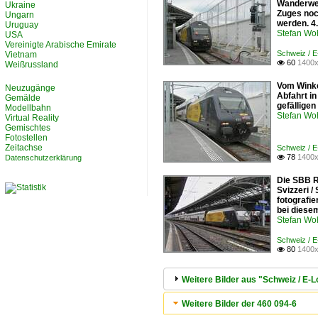
Wanderwege
Ukraine
Zuges noc
Ungarn
werden. 4.
Uruguay
Stefan Woh
USA
Vereinigte Arabische Emirate
Schweiz / 
Vietnam
60
1400x

Weißrussland
Vom Winke
Neuzugänge
Abfahrt i
Gemälde
gefällige
Modellbahn
Stefan Woh
Virtual Reality
Gemischtes
Fotostellen
Zeitachse
Schweiz / 
78
1400x
Datenschutzerklärung

Die SBB R
Svizzeri /
fotografie
bei diesem
Stefan Woh
Schweiz / 
80
1400x

Weitere Bilder aus "Schweiz / E
Weitere Bilder der 460 094-6