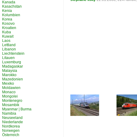
Kanada
Kasachstan
Kenia
Kolumbien
Korea
Kosovo
Kroatien
Kuba
Kuwait
Laos
Lettland
Libanon
Liechtenstein
Litauen
Luxemburg
Madagaskar
Malaysia
Marokko
Mazedonien
Mexiko
Moldawien
Monaco
Mongolei
Montenegro
Mosambik
Myanmar | Burma
Namibia
Neuseeland
Niederlande
Nordkorea
Norwegen
Österreich