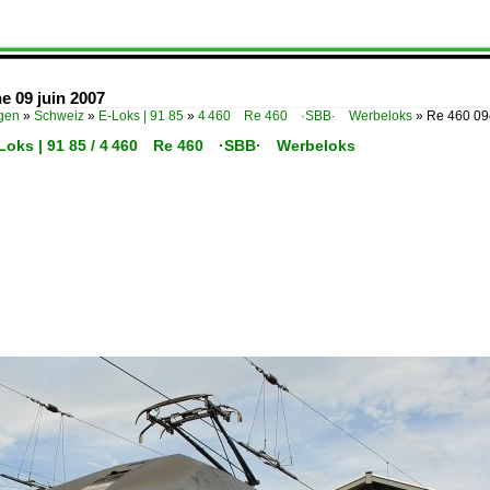
e 09 juin 2007
ügen
»
Schweiz
»
E-Loks | 91 85
»
4 460 Re 460 ·SBB· Werbeloks
»
Re 460 09
-Loks | 91 85 / 4 460 Re 460 ·SBB· Werbeloks