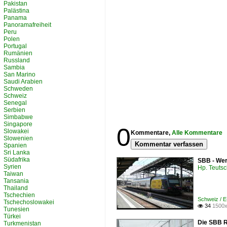
Pakistan
Palästina
Panama
Panoramafreiheit
Peru
Polen
Portugal
Rumänien
Russland
Sambia
San Marino
Saudi Arabien
Schweden
Schweiz
Senegal
Serbien
Simbabwe
Singapore
0
Slowakei
Kommentare,
Alle Kommentare
Slowenien
Kommentar verfassen
Spanien
Sri Lanka
Südafrika
SBB - Wer
Syrien
Hp. Teuts
Taiwan
Tansania
Thailand
Tschechien
Schweiz / 
Tschechoslowakei
34
1500x

Tunesien
Türkei
Die SBB R
Turkmenistan