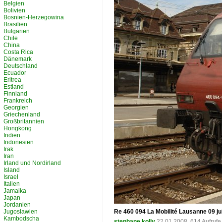
Belgien
Bolivien
Bosnien-Herzegowina
Brasilien
Bulgarien
Chile
China
Costa Rica
Dänemark
Deutschland
Ecuador
Eritrea
Estland
Finnland
Frankreich
Georgien
Griechenland
Großbritannien
Hongkong
Indien
Indonesien
Irak
Iran
Irland und Nordirland
Island
Israel
Italien
Jamaika
Japan
Jordanien
Jugoslawien
Re 460 094 La Mobilité Lausanne 09 ju
Kambodscha
stephane kolly
22.01.2008, 614 Aufruf