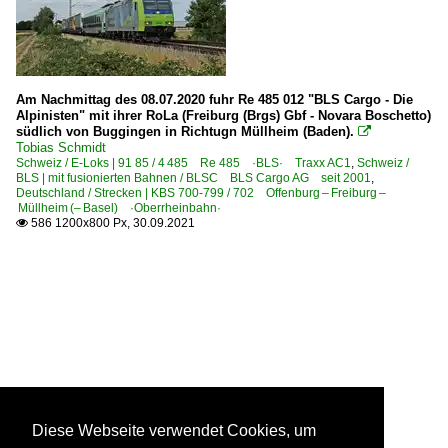
Am Nachmittag des 08.07.2020 fuhr Re 485 012 "BLS Cargo - Die
Alpinisten" mit ihrer RoLa (Freiburg (Brgs) Gbf - Novara Boschetto)
südlich von Buggingen in Richtugn Müllheim (Baden).

Tobias Schmidt
Schweiz / E-Loks | 91 85 / 4 485 Re 485 ·BLS· Traxx AC1
,
Schweiz /
BLS | mit fusionierten Bahnen / BLSC BLS Cargo AG seit 2001
,
Deutschland / Strecken | KBS 700-799 / 702 Offenburg – Freiburg –
Müllheim (– Basel) ·Oberrheinbahn·
586 1200x800 Px, 30.09.2021

Diese Webseite verwendet Cookies, um