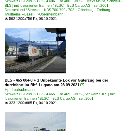
Schweiz / E-Loks | 91 85 / 4 486 Re 486 ·BLS· Traxx MS2e
,
Schweiz /
BLS | mit fusionierten Bahnen / BLSC BLS Cargo AG seit 2001
,
Deutschland / Strecken | KBS 700-799 / 702 Offenburg – Freiburg –
Müllheim (– Basel) ·Oberrheinbahn·
592 1200x756 Px, 08.10.2021

BLS - 465 004-0 + 1 Unbekannte Lok vor Güterzug bei der
durchfahrt im Bhf. Lugano am 28.09.2021

Hp. Teutschmann
Schweiz / E-Loks | 91 85 / 4 465 Re 465 ·BLS·
,
Schweiz / BLS | mit
fusionierten Bahnen / BLSC BLS Cargo AG seit 2001
323 1200x885 Px, 04.10.2021
