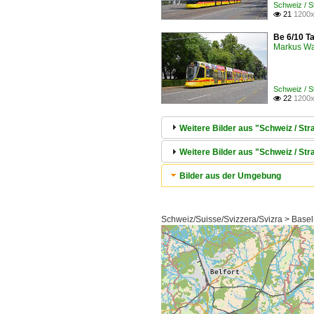
Schweiz / S
21
1200x

Be 6/10 Ta
Markus W
Schweiz / S
22
1200x

Weitere Bilder aus "Schweiz / Str
Weitere Bilder aus "Schweiz / S
Bilder aus der Umgebung
Schweiz/Suisse/Svizzera/Svizra > Basel-