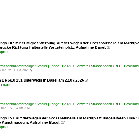
ango 187 mit er Migros Werbung, auf der wegen der Grossbaustelle am Marktplat
brücke Richtung Haltestelle Wettsteinplatz. Aufnahme Basel.

agner
trassenbahnfahrzeuge / Stadler | Tango | Be 6/10
,
Schweiz / Strassenbahn / BLT Baselland
802 Px, 05.08.2026

m Be 6/10 151 unterwegs in Basel am 22.07.2026

chmann
trassenbahnfahrzeuge / Stadler | Tango | Be 6/10
,
Schweiz / Strassenbahn / BLT Baselland
1021 Px, 04.08.2026
ango 153, auf der wegen der Grossbaustelle am Marktplatz umgeleiteten Linie 1
le Kunstmuseum. Aufnahme Basel.

agner