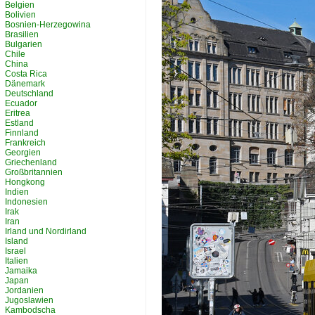
Belgien
Bolivien
Bosnien-Herzegowina
Brasilien
Bulgarien
Chile
China
Costa Rica
Dänemark
Deutschland
Ecuador
Eritrea
Estland
Finnland
Frankreich
Georgien
Griechenland
Großbritannien
Hongkong
Indien
Indonesien
Irak
Iran
Irland und Nordirland
Island
Israel
Italien
Jamaika
Japan
Jordanien
Jugoslawien
Kambodscha