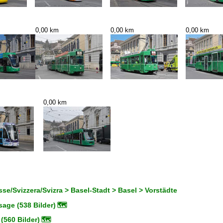
0,00 km
0,00 km
0,00 km
0,00 km
se/Svizzera/Svizra > Basel-Stadt > Basel > Vorstädte
age (538 Bilder)
🗺
(560 Bilder)
🗺