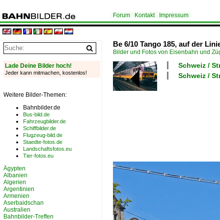
Forum
Kontakt
Impressum
Be 6/10 Tango 185, auf der Lini
Bilder und Fotos von Eisenbahn und Z
Schweiz / St
Lade Deine Bilder hoch!
Jeder kann mitmachen, kostenlos!
Schweiz / S
Weitere Bilder-Themen:
Bahnbilder.de
Bus-bild.de
Fahrzeugbilder.de
Schiffbilder.de
Flugzeug-bild.de
Staedte-fotos.de
Landschaftsfotos.eu
Tier-fotos.eu
Ägypten
Albanien
Algerien
Argentinien
Armenien
Aserbaidschan
Australien
Bahnbilder-Treffen