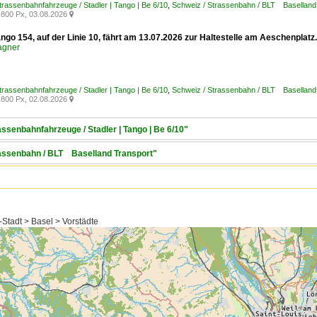
trassenbahnfahrzeuge / Stadler | Tango | Be 6/10
,
Schweiz / Strassenbahn / BLT Baselland
800 Px, 03.08.2026

ngo 154, auf der Linie 10, fährt am 13.07.2026 zur Haltestelle am Aeschenplat
agner
trassenbahnfahrzeuge / Stadler | Tango | Be 6/10
,
Schweiz / Strassenbahn / BLT Baselland
800 Px, 02.08.2026

assenbahnfahrzeuge / Stadler | Tango | Be 6/10"
trassenbahn / BLT Baselland Transport"
Stadt > Basel > Vorstädte