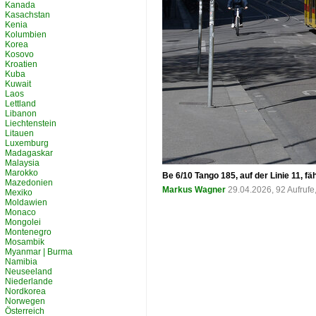
Kanada
Kasachstan
Kenia
Kolumbien
Korea
Kosovo
Kroatien
Kuba
Kuwait
Laos
Lettland
Libanon
Liechtenstein
Litauen
Luxemburg
Madagaskar
Malaysia
Marokko
Be 6/10 Tango 185, auf der Linie 11, 
Mazedonien
Markus Wagner
29.04.2026, 92 Aufruf
Mexiko
Moldawien
Monaco
Mongolei
Montenegro
Mosambik
Myanmar | Burma
Namibia
Neuseeland
Niederlande
Nordkorea
Norwegen
Österreich