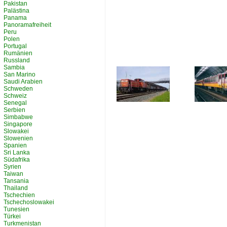
Pakistan
Palästina
Panama
Panoramafreiheit
Peru
Polen
Portugal
Rumänien
Russland
Sambia
San Marino
Saudi Arabien
Schweden
Schweiz
Senegal
Serbien
Simbabwe
Singapore
Slowakei
Slowenien
Spanien
Sri Lanka
Südafrika
Syrien
Taiwan
Tansania
Thailand
Tschechien
Tschechoslowakei
Tunesien
Türkei
Turkmenistan