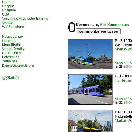
Ukraine
Ungarn
Uruguay
USA
Vereinigte Arabische Emirate
0
Vietnam
Kommentare,
Alle Kommentare
Weißrussland
Kommentar verfassen
Neuzugänge
Gemälde
Be 6/10 T
Modellbahn
Wettstein
Virtual Reality
Markus W
Gemischtes
Fotostellen
Zeitachse
Schweiz / S
Datenschutzerklärung
26
1200x

BLT - Tra
Hp. Teuts
Schweiz / S
22
1500x

Be 6/10 T
Haltestel
Markus W