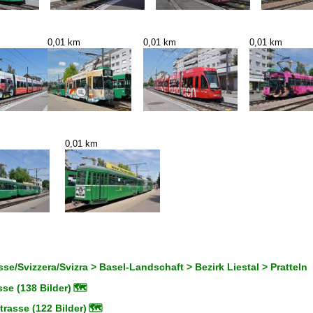
0,01 km
0,01 km
0,01 km
0,01 km
se/Svizzera/Svizra > Basel-Landschaft > Bezirk Liestal > Pratteln
se (138 Bilder)
🗺
rasse (122 Bilder)
🗺