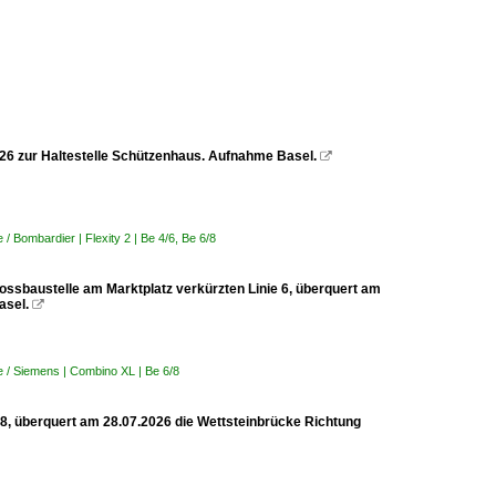
2026 zur Haltestelle Schützenhaus. Aufnahme Basel.

 Bombardier | Flexity 2 | Be 4/6, Be 6/8
rossbaustelle am Marktplatz verkürzten Linie 6, überquert am
asel.

 / Siemens | Combino XL | Be 6/8
 8, überquert am 28.07.2026 die Wettsteinbrücke Richtung