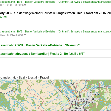
Strassenbahn / BVB Basler Verkehrs-Betriebe 'Drämmli'
,
Schweiz / Strassenbahnfahrzeuge
801 Px, 05.08.2026

xity 5032, auf der wegen einer Baustelle umgeleiteten Linie 3, fährt am 28.07
agner
Strassenbahn / BVB Basler Verkehrs-Betriebe 'Drämmli'
,
Schweiz / Strassenbahnfahrzeuge /
801 Px, 05.08.2026

trassenbahn / BVB Basler Verkehrs-Betriebe 'Drämmli'"
assenbahnfahrzeuge / Bombardier | Flexity 2 | Be 4/6, Be 6/8"
Landschaft > Bezirk Liestal > Pratteln