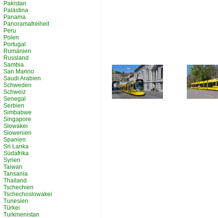
Pakistan
Palästina
Panama
Panoramafreiheit
Peru
Polen
Portugal
Rumänien
Russland
Sambia
San Marino
Saudi Arabien
Schweden
Schweiz
Senegal
Serbien
Simbabwe
Singapore
Slowakei
Slowenien
Spanien
Sri Lanka
Südafrika
Syrien
Taiwan
Tansania
Thailand
Tschechien
Tschechoslowakei
Tunesien
Türkei
Turkmenistan