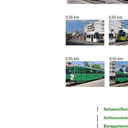
0,01 km
0,01 km
0,01 km
0,01 km
Schweiz/Suis
Schlossstras
Burggartenst