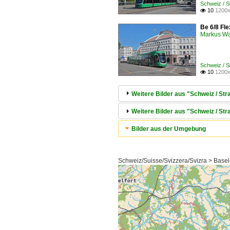
Schweiz / 
10
1200x

Be 6/8 Fle
Markus W
Schweiz / 
10
1200x

Weitere Bilder aus "Schweiz / S
Weitere Bilder aus "Schweiz / Str
Bilder aus der Umgebung
Schweiz/Suisse/Svizzera/Svizra > Basel-