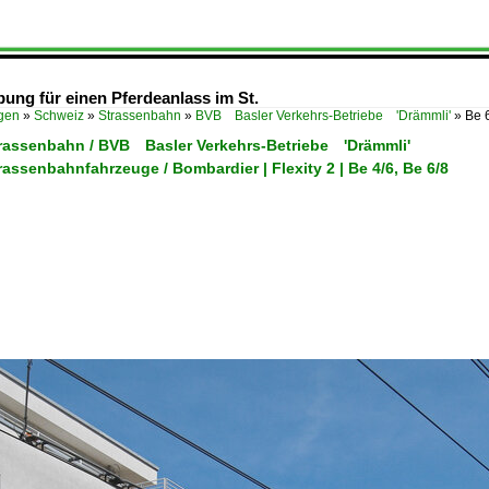
bung für einen Pferdeanlass im St.
ügen
»
Schweiz
»
Strassenbahn
»
BVB Basler Verkehrs-Betriebe 'Drämmli'
»
Be 
trassenbahn / BVB Basler Verkehrs-Betriebe 'Drämmli'
rassenbahnfahrzeuge / Bombardier | Flexity 2 | Be 4/6, Be 6/8