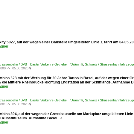
xity 5027, auf der wegen einer Baustelle umgeleiteten Linie 3, fährt am 04.05.
agner
Strassenbahn / BVB Basler Verkehrs-Betriebe 'Drämmli'
,
Schweiz / Strassenbahnfahrzeuge /
800 Px, 05.08.2026

mbino 323 mit der Werbung für 20 Jahre Tattoo in Basel, auf der wegen einer G
6 die Mittlere Rheinbrücke Richtung Endstation an der Schifflände. Aufnahme B
agner
Strassenbahn / BVB Basler Verkehrs-Betriebe 'Drämmli'
,
Schweiz / Strassenbahnfahrzeuge
801 Px, 05.08.2026

mbino 304, auf der wegen der Grossbaustelle am Marktplatz umgeleiteten Linie
le Kunstmuseum. Aufnahme Basel.

agner