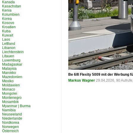
Kanada
Kasachstan
Kenia
Kolumbien
Korea
Kosovo
Kroatien
Kuba
Kuwait
Laos
Lettland
Libanon
Liechtenstein
Litauen
Luxemburg
Madagaskar
Malaysia
Marokko
Be 6/8 Flexity 5009 mit der Werbung fü
Mazedonien
Markus Wagner
29.04.2026, 90 Aufruf
Mexiko
Moldawien
Monaco
Mongolei
Montenegro
Mosambik
Myanmar | Burma
Namibia
Neuseeland
Niederlande
Nordkorea
Norwegen
Österreich