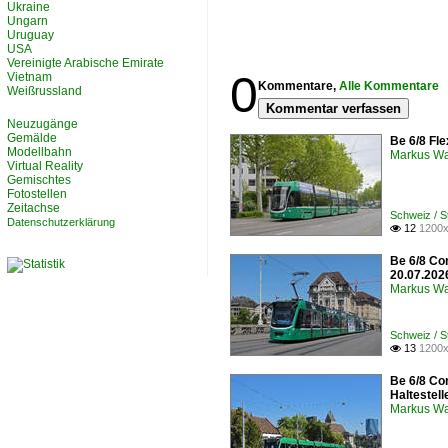
Ukraine
Ungarn
Uruguay
USA
Vereinigte Arabische Emirate
0
Vietnam
Kommentare,
Alle Kommentare
Weißrussland
Kommentar verfassen
Neuzugänge
Gemälde
Be 6/8 Fle
Modellbahn
Markus W
Virtual Reality
Gemischtes
Fotostellen
Zeitachse
Schweiz / 
Datenschutzerklärung
12
1200x

Be 6/8 Co
20.07.202
Markus W
Schweiz / 
13
1200x

Be 6/8 Co
Haltestel
Markus W