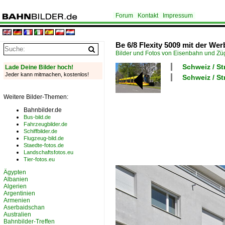
Forum
Kontakt
Impressum
Be 6/8 Flexity 5009 mit der Wer
Bilder und Fotos von Eisenbahn und Z
Schweiz / S
Lade Deine Bilder hoch!
Jeder kann mitmachen, kostenlos!
Schweiz / St
Weitere Bilder-Themen:
Bahnbilder.de
Bus-bild.de
Fahrzeugbilder.de
Schiffbilder.de
Flugzeug-bild.de
Staedte-fotos.de
Landschaftsfotos.eu
Tier-fotos.eu
Ägypten
Albanien
Algerien
Argentinien
Armenien
Aserbaidschan
Australien
Bahnbilder-Treffen