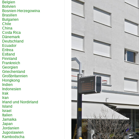
Belgien
Bolivien
Bosnien-Herzegowina
Brasilien
Bulgarien
Chile
China
Costa Rica
Dänemark
Deutschland
Ecuador
Eritrea
Estland
Finnland
Frankreich
Georgien
Griechenland
Großbritannien
Hongkong
Indien
Indonesien
Irak
Iran
Irland und Nordirland
Island
Israel
Italien
Jamaika
Japan
Jordanien
Jugoslawien
Kambodscha