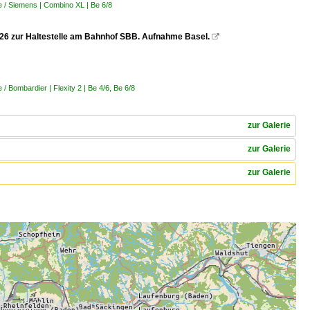
 / Siemens | Combino XL | Be 6/8
.2026 zur Haltestelle am Bahnhof SBB. Aufnahme Basel.

 Bombardier | Flexity 2 | Be 4/6, Be 6/8
zur Galerie
zur Galerie
zur Galerie